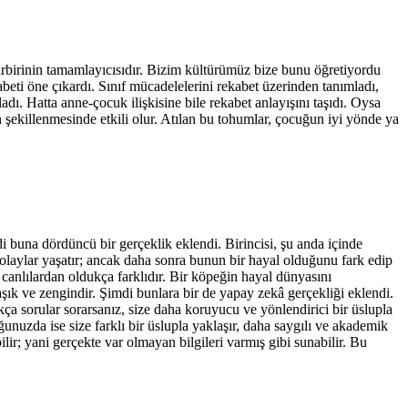
l birbirinin tamamlayıcısıdır. Bizim kültürümüz bize bunu öğretiyordu
eti öne çıkardı. Sınıf mücadelelerini rekabet üzerinden tanımladı,
ladı. Hatta anne-çocuk ilişkisine bile rekabet anlayışını taşıdı. Oysa
 şekillenmesinde etkili olur. Atılan bu tohumlar, çocuğun iyi yönde ya
 buna dördüncü bir gerçeklik eklendi. Birincisi, şu anda içinde
ır, olaylar yaşatır; ancak daha sonra bunun bir hayal olduğunu fark edip
 canlılardan oldukça farklıdır. Bir köpeğin hayal dünyasını
ık ve zengindir. Şimdi bunlara bir de yapay zekâ gerçekliği eklendi.
kça sorular sorarsanız, size daha koruyucu ve yönlendirici bir üslupla
ğunuzda ise size farklı bir üslupla yaklaşır, daha saygılı ve akademik
r; yani gerçekte var olmayan bilgileri varmış gibi sunabilir. Bu