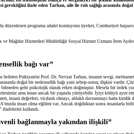
erektiğini ifade eden Tarhan, aile ile ruh sağlığı arasında doğal
a düzenlenen programa adalet komisyonu üyeleri, Cumhuriyet başsavcı 
tek ve Mağdur Hizmetleri Müdürlüğü Sosyal Hizmet Uzmanı İrem Aydos 
ensellik bağı var”
unu belirten Psikiyatrist Prof. Dr. Nevzat Tarhan, insanın sevgi, merha
lığı arasında doğal bir nedensellik bağı yani sebep-sonuç ilişkisi vardır
 bilmeden gelir psikolojik olarak erken doğmuştur. Mesela bir ördek yu
rsünüz ama insan ancak bir yaşında yürüyebilir. İyiyi kötüyü ayırt etme
hameti, insani değerleri, vicdanlı olmayı, ahlaklı davranmayı hatta kiml
NA’mızda insan olma eğilimi var. Ancak doğduktan sonra insanlarla birli
” ifadelerini kullandı.
nli bağlanmayla yakından ilişkili”