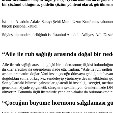
bir çözümü olduğunu, şiddetin çözüm yöntemi olarak görülmemesi g
İstanbul Anadolu Adalet Sarayı Şehit Murat Uzun Konferans salonund
birçok personel katıldı.
Söyleşinin moderatörlüğünü ise İstanbul Anadolu Adliyesi Adli Des
“Aile ile ruh sağlığı arasında doğal bir ned
Aile ile ruh sağlığı arasında güçlü bir neden-sonuç ilişkisi bulunduğ
ilişkiler aracılığıyla öğrendiğini ifade etti. Tarhan; “Aile ile ruh sağ
açıdan prematüre doğar. Yani insan çocuğu dünyaya geldiğinde hayatı
doğduktan sonra birkaç kez sendeleyip yürümeye devam ettiklerini görü
Son yıllardaki bilimsel çalışmalar gösterdi ki insanlığı, sevgiyi, mer
genetikten ziyade epigenetik süreçlerle şekilleniyor. Genlerimizde D
oluyoruz. Bununla ilgili literatürde yer alan vakalar da bulunmaktadır.
“Çocuğun büyüme hormonu salgılaması güve