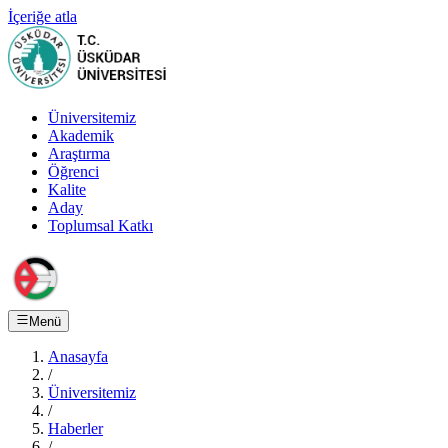
İçeriğe atla
Üniversitemiz
Akademik
Araştırma
Öğrenci
Kalite
Aday
Toplumsal Katkı
Menü
Anasayfa
/
Üniversitemiz
/
Haberler
/