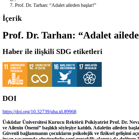
Prof. Dr. Tarhan: “Adalet aileden başlar!”
İçerik
Prof. Dr. Tarhan: “Adalet ailede
Haber ile ilişkili SDG etiketleri
DOI
https://doi.org/10.32739/uha.id.89968
Üsküdar Üniversitesi Kurucu Rektörü Psikiyatrist Prof. Dr. Nev
ve Ailenin Önemi” başlıklı söyleşiye katıldı. Adaletin aileden başla
Güvenli bağlanmanın çocukların psikolojik ve fiziksel gelişimi açı
insan yaşamında oluşturduğu yeni gerçeklik alanına da değinen Tar