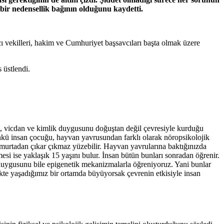
 bir nedensellik bağının olduğunu kaydetti.
vekilleri, hakim ve Cumhuriyet başsavcıları başta olmak üzere
üstlendi.
met, vicdan ve kimlik duygusunu doğuştan değil çevresiyle kurduğu
. Çünkü insan çocuğu, hayvan yavrusundan farklı olarak nöropsikolojik
murtadan çıkar çıkmaz yüzebilir. Hayvan yavrularına baktığınızda
si ise yaklaşık 15 yaşını bulur. İnsan bütün bunları sonradan öğrenir.
ik duygusunu bile epigenetik mekanizmalarla öğreniyoruz. Yani bunlar
kte yaşadığımız bir ortamda büyüyorsak çevrenin etkisiyle insan