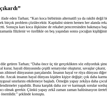
 çıkardı”
ni ifade eden Tarhan; “Karı koca birbirinin alternatifi ya da rakibi deği
 birçok problem çözülecektir. Kapitalist sistem hemen her alanda rekab
ik etti. Sonuçta karı koca ilişkisine de rekabet penceresinden bakmaya baş
manla filizlenir ve özellikle on beş yaşından sonra çocuğun kişiliğinin
dile getiren Tarhan; “Daha önce üç tür gerçeklikten söz ediyorduk şimdi
ayal kurar, hayali dünyasında çeşitli senaryolar oluşturur, savaşlar çıkar
ın zihinsel dünyasının parçalarıdır. İnsanın hayal ve rüya dünyası diğer
r. Ancak insanın hayal dünyası kişiden kişiye değişir; çok daha karmaş
e duygusal sınırlarını etkilemeye başladı. Örneğin yapay zekâya daha çocu
nlendirmeler yapabilir. Buna karşılık daha zor ve karmaşık sorular sordu
yıcı olmak gerekir. Çünkü yapay zekâ zaman zaman halüsinasyon üretebili
 önemlidir.” şeklinde konuştu.