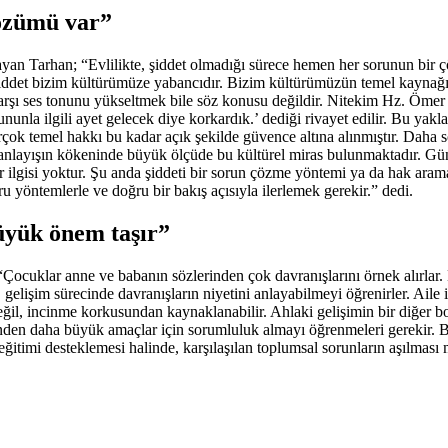
çözümü var”
an Tarhan; “Evlilikte, şiddet olmadığı sürece hemen her sorunun bir ç
a şiddet bizim kültürümüze yabancıdır. Bizim kültürümüzün temel kayn
rşı ses tonunu yükseltmek bile söz konusu değildir. Nitekim Hz. Ömer 
ununla ilgili ayet gelecek diye korkardık.’ dediği rivayet edilir. Bu yakl
irçok temel hakkı bu kadar açık şekilde güvence altına alınmıştır. Dah
nlayışın kökeninde büyük ölçüde bu kültürel miras bulunmaktadır. Gün
 bir ilgisi yoktur. Şu anda şiddeti bir sorun çözme yöntemi ya da hak ara
 yöntemlerle ve doğru bir bakış açısıyla ilerlemek gerekir.” dedi.
büyük önem taşır”
“Çocuklar anne ve babanın sözlerinden çok davranışlarını örnek alırlar.
lişim sürecinde davranışların niyetini anlayabilmeyi öğrenirler. Aile içi
il, incinme korkusundan kaynaklanabilir. Ahlaki gelişimin bir diğer boy
nden daha büyük amaçlar için sorumluluk almayı öğrenmeleri gerekir. Bu
eğitimi desteklemesi halinde, karşılaşılan toplumsal sorunların aşılma