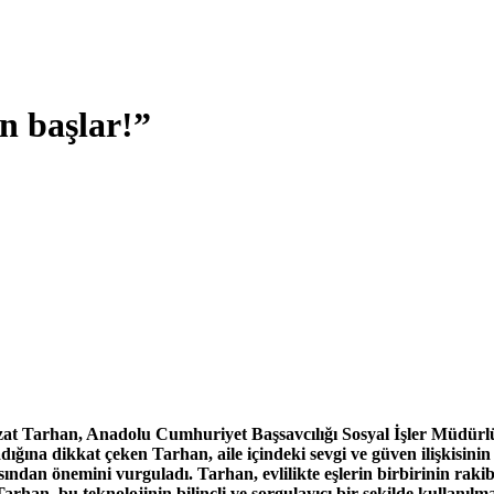
n başlar!”
zat Tarhan, Anadolu Cumhuriyet Başsavcılığı Sosyal İşler Müdürlü
dığına dikkat çeken Tarhan, aile içindeki sevgi ve güven ilişkisinin b
sından önemini vurguladı. Tarhan, evlilikte eşlerin birbirinin rakib
han, bu teknolojinin bilinçli ve sorgulayıcı bir şekilde kullanılmas