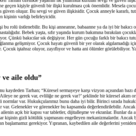
 Tarhan özellikle yaşamın ilk yıllarında kurulan sevgi ve güven ilişkis
ine geçen kişiyle güvenli bir ilişki kurulması çok önemlidir. Mesela çoc
güven oluşur. Bu sevgi ve güven ilişkisidir. Çocuk anneyle kararlı, tutarlı
kişinin varlığı belirleyicidir.
şi bu rolü üstlenebilir. Bu kişi anneanne, babaanne ya da iyi bir bakıcı 
astalığıdır. Bebek yaşta, sıfır yaşında kurum bakımına bırakılan çocukla
or. Çünkü bakıcılar sık değişiyor. Her gün çocuğu farklı bir bakıcı tutuy
ağlanma gelişmiyor. Çocuk hayatı güvenli bir yer olarak algılamadığı iç
 Çocuk iştahsız oluyor, zayıflıyor ve hatta ani ölümler görülebiliyor
 ve aile oldu”
uğunu kaydeden Tarhan; “Küresel sermayeye karşı vizyon açısından bazı 
 ‘Aileye ne gerek var, evliliğe ne gerek var?’ şeklinde bir küresel akım
 normlar var. Hukukçularımız bunu daha iyi bilir. Birinci sırada huku
lar var. Gelenekler ve görenekler bu kapsamda değerlendirilebilir. Anca
ilenin açık bir kapısı var tabletler, dijitalleşme ve ekranlar. Bunlar da
nlar kişinin gizli kötülük yapmasını engelleyen mekanizmalardır. Ancak 
n başlamamız gerekiyor. Yıpranan, kaybedilen aile değerlerini yeniden 