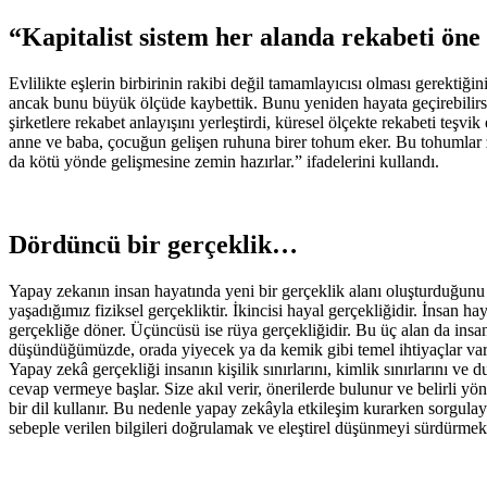
“Kapitalist sistem her alanda rekabeti öne
Evlilikte eşlerin birbirinin rakibi değil tamamlayıcısı olması gerektiği
ancak bunu büyük ölçüde kaybettik. Bunu yeniden hayata geçirebilirsek
şirketlere rekabet anlayışını yerleştirdi, küresel ölçekte rekabeti teşv
anne ve baba, çocuğun gelişen ruhuna birer tohum eker. Bu tohumlar za
da kötü yönde gelişmesine zemin hazırlar.” ifadelerini kullandı.
Dördüncü bir gerçeklik…
Yapay zekanın insan hayatında yeni bir gerçeklik alanı oluşturduğunu 
yaşadığımız fiziksel gerçekliktir. İkincisi hayal gerçekliğidir. İnsan h
gerçekliğe döner. Üçüncüsü ise rüya gerçekliğidir. Bu üç alan da insan
düşündüğümüzde, orada yiyecek ya da kemik gibi temel ihtiyaçlar vardı
Yapay zekâ gerçekliği insanın kişilik sınırlarını, kimlik sınırlarını v
cevap vermeye başlar. Size akıl verir, önerilerde bulunur ve belirli yö
bir dil kullanır. Bu nedenle yapay zekâyla etkileşim kurarken sorgula
sebeple verilen bilgileri doğrulamak ve eleştirel düşünmeyi sürdürmek