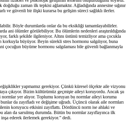
inin fiziksel ve psikolojik gelişimin temelini oluşturduğunu söyledi.
uk doğduğu zaman ilk tepkisi ağlamaktır. Ağladığında annesine sığınır
 ve güvenli bir ilişki kurarsa bu gelişim süreci sağlıklı ilerler.
olabilir. Böyle durumlarda onlar da bu eksikliği tamamlayabilirler.
rda ani ölümler görülebiliyor. Bu ölümlerin nedenleri araştırıldığında
or, farklı şekilde ilgileniyor. Altını üstünü temizliyor ama çocukla
in korkuyla büyüyor. Beyin sürekli stres hormonu salgılıyor, buna
. Yani çocuğun büyüme hormonu salgılaması bile güvenli bağlanmayla
değişiklikler yapmamız gerekiyor. Çünkü küresel ölçekte aile vizyonu
 ortaya çıkıyor. Bizim kültürümüz geçmişte aileyi koruyordu. Ancak şu
ki normlar yer alıyor. Toplumu koruyan bu normlar aileyi koruma
k bunlar da zayıfladı ve değişime uğradı. Üçüncü olarak aile normları
 ailenin koruyucu etkisini zayıflattı. Dördüncü norm ise ahlaki ve
bu alan da sarsılmış durumda. Bütün bu normlar zayıflayınca ilk
inşa ederek ilerlemek gerekiyor.” dedi.