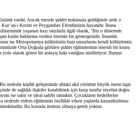
özümü vardır. Ancak mesele şiddet noktasına geldiğinde artık o
ağı Kur’an-ı Kerim ve Peygamber Efendimizin hayatıdır. Buna
döneminde yaşanan bazı olaylarla ilgili olarak, ‘Biz o dönemde
aşım kadın haklarına verilen önemin bir göstergesidir. İnsanlık
a sonra ise Mezopotamya kültürünün bazı unsurlarını kendi kültürümüz
ümüzde Orta Doğuda görülen şiddet eğilimlerinin önemli bir kısmı
ma yolu olarak gören bir anlayış hala varlığını sürdürüyor. Bunun
 Bu nedenle kişilik gelişiminde ahlaki akıl yürütme büyük önem taşır.
nde de sağlıklı ilişkiler kurabilmek için karşı tarafın niyetini doğru
utu ise sabır ve ideal sahibi olmaktır. Çocukların hedeflerine
 nedenle erdem eğitiminin özellikle erken yaşlarda kazandırılması
sı mümkündür. Bu konuda ümitsiz olmaya gerek yoktur.