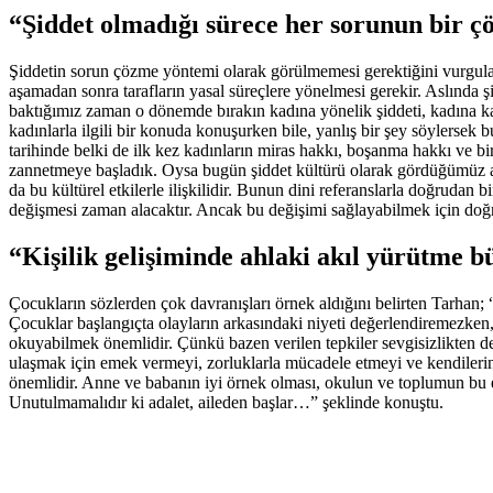
“Şiddet olmadığı sürece her sorunun bir 
Şiddetin sorun çözme yöntemi olarak görülmemesi gerektiğini vurgulay
aşamadan sonra tarafların yasal süreçlere yönelmesi gerekir. Aslınd
baktığımız zaman o dönemde bırakın kadına yönelik şiddeti, kadına ka
kadınlarla ilgili bir konuda konuşurken bile, yanlış bir şey söylersek b
tarihinde belki de ilk kez kadınların miras hakkı, boşanma hakkı ve b
zannetmeye başladık. Oysa bugün şiddet kültürü olarak gördüğümüz a
da bu kültürel etkilerle ilişkilidir. Bunun dini referanslarla doğrudan
değişmesi zaman alacaktır. Ancak bu değişimi sağlayabilmek için doğru
“Kişilik gelişiminde ahlaki akıl yürütme 
Çocukların sözlerden çok davranışları örnek aldığını belirten Tarhan; 
Çocuklar başlangıçta olayların arkasındaki niyeti değerlendiremezken, ge
okuyabilmek önemlidir. Çünkü bazen verilen tepkiler sevgisizlikten değ
ulaşmak için emek vermeyi, zorluklarla mücadele etmeyi ve kendileri
önemlidir. Anne ve babanın iyi örnek olması, okulun ve toplumun bu 
Unutulmamalıdır ki adalet, aileden başlar…” şeklinde konuştu.