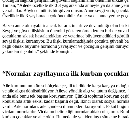
Çocuğun sağlıklı gelişiminde güvenli bağlanmanın önemine dikkat çeken
Tarhan; “Ailede özellikle ilk 0-3 yaş arasında anneyle ya da anne yer
ve rahatlar. Böylece müthiş bir güven oluşur. Anne sevgi verir, çocukta 
Özellikle ilk 3 yaş burada çok önemlidir. Anne ya da anne yerine geçen 
Bazen anne olmayabilir ancak kararlı, tutarlı ve devamlılığı olan bir ki
Sevgi ve güven ilişkisinin önemini gösteren örneklerden biri de yuva h
çocukların sık sık hastalandıkları ve yeterince büyüyemedikleri görülüy
sevgi ilişkisi kuramıyor. Bu ilişki kurulamadığında çocukta güvenli b
bağlı olarak büyüme hormonu yavaşlıyor ve çocuğun gelişimi duruyor.
yakından ilişkilidir.” şeklinde konuştu.
“Normlar zayıflayınca ilk kurban çocuklar
Aile kurumunun küresel ölçekte çeşitli tehditlerle karşı karşıya old
ve aile algısı dönüştürülüyor. Aileye yönelik algı ve tutum değişince,
anda aile bunu tek başına koruyamıyor. Çünkü toplumu koruyan çeşitli
konusunda artık eskisi kadar başarılı değil. İkinci olarak sosyal norm
vardı. Aile normları, aile içindeki dinamikleri koruyordu. Fakat bugün a
vicdani normlardır. Vicdanın belirlediği normlar ahlakı oluşturur. Bu
kurban çocuklar ve aile oldu. Bu nedenle yeniden inşa sürecine burada