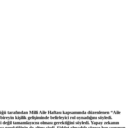
ğü tarafından Milli Aile Haftası kapsamında düzenlenen “Aile
ireyin kişilik gelişiminde belirleyici rol oynadığını söyledi.
i değil tamamlayıcısı olması gerektiğini söyledi. Yapay zekanın
ı gerektiğinin de altını çizdi. Şiddet olmadığı sürece her sorunun