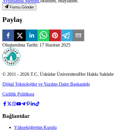
Aydınlatma Metnini
okudum, onayladım.
Formu Gönder
Paylaş
Oluşturulma Tarihi
:
17 Haziran 2025
© 2011 -
2026
T.C.
Üsküdar Üniversitesi
Her Hakkı Saklıdır
Dijital Teknolojiler ve Yazılım Daire Başkanlığı
Gizlilik Politikası
Bağlantılar
Yükseköğretim Kurulu