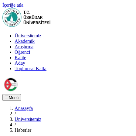
İçeriğe atla
Üniversitemiz
Akademik
Araştırma
Öğrenci
Kalite
Aday
Toplumsal Katkı
Menü
Anasayfa
/
Üniversitemiz
/
Haberler