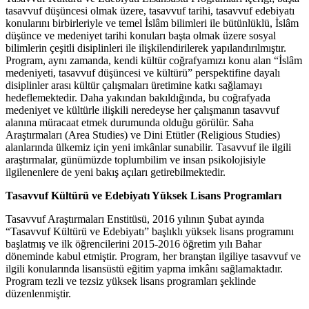
tasavvuf düşüncesi olmak üzere, tasavvuf tarihi, tasavvuf edebiyatı
konularını birbirleriyle ve temel İslâm bilimleri ile bütünlüklü, İslâm
düşünce ve medeniyet tarihi konuları başta olmak üzere sosyal
bilimlerin çeşitli disiplinleri ile ilişkilendirilerek yapılandırılmıştır.
Program, aynı zamanda, kendi kültür coğrafyamızı konu alan “İslâm
medeniyeti, tasavvuf düşüncesi ve kültürü” perspektifine dayalı
disiplinler arası kültür çalışmaları üretimine katkı sağlamayı
hedeflemektedir. Daha yakından bakıldığında, bu coğrafyada
medeniyet ve kültürle ilişkili neredeyse her çalışmanın tasavvuf
alanına müracaat etmek durumunda olduğu görülür. Saha
Araştırmaları (Area Studies) ve Dini Etütler (Religious Studies)
alanlarında ülkemiz için yeni imkânlar sunabilir. Tasavvuf ile ilgili
araştırmalar, günümüzde toplumbilim ve insan psikolojisiyle
ilgilenenlere de yeni bakış açıları getirebilmektedir.
Tasavvuf Kültürü ve Edebiyatı Yüksek Lisans Programları
Tasavvuf Araştırmaları Enstitüsü, 2016 yılının Şubat ayında
“Tasavvuf Kültürü ve Edebiyatı” başlıklı yüksek lisans programını
başlatmış ve ilk öğrencilerini 2015-2016 öğretim yılı Bahar
döneminde kabul etmiştir. Program, her branştan ilgiliye tasavvuf ve
ilgili konularında lisansüstü eğitim yapma imkânı sağlamaktadır.
Program tezli ve tezsiz yüksek lisans programları şeklinde
düzenlenmiştir.