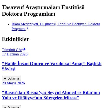
Tasavvuf Araştırmaları Enstitüsü
Doktora Programları
İslâm Medeniyeti, Düşüncesi, Tarihi ve Edebiyatı Doktora
Programı
Etkinlikler
Tümünü Gör
17 Haziran 2026
“Halife-İnsan Onuru ve Varoluşsal Amaç” Başlıklı
Söyleşi
➜
Detaylar
20 Mayıs 2026
“Basra’dan Bosna’ya: Seyyid Ahmed er-Rifâî’nin
Yolu ve Rifâiyye’nin Süregelen Mirası”
➜
Detaylar