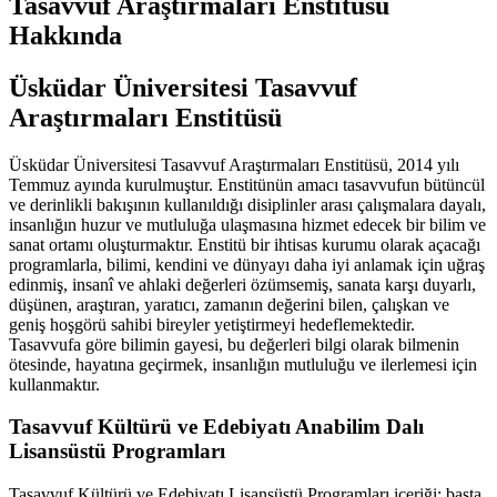
Tasavvuf Araştırmaları Enstitüsü
Hakkında
Üsküdar Üniversitesi Tasavvuf
Araştırmaları Enstitüsü
Üsküdar Üniversitesi Tasavvuf Araştırmaları Enstitüsü, 2014 yılı
Temmuz ayında kurulmuştur. Enstitünün amacı tasavvufun bütüncül
ve derinlikli bakışının kullanıldığı disiplinler arası çalışmalara dayalı,
insanlığın huzur ve mutluluğa ulaşmasına hizmet edecek bir bilim ve
sanat ortamı oluşturmaktır. Enstitü bir ihtisas kurumu olarak açacağı
programlarla, bilimi, kendini ve dünyayı daha iyi anlamak için uğraş
edinmiş, insanî ve ahlaki değerleri özümsemiş, sanata karşı duyarlı,
düşünen, araştıran, yaratıcı, zamanın değerini bilen, çalışkan ve
geniş hoşgörü sahibi bireyler yetiştirmeyi hedeflemektedir.
Tasavvufa göre bilimin gayesi, bu değerleri bilgi olarak bilmenin
ötesinde, hayatına geçirmek, insanlığın mutluluğu ve ilerlemesi için
kullanmaktır.
Tasavvuf Kültürü ve Edebiyatı Anabilim Dalı
Lisansüstü Programları
Tasavvuf Kültürü ve Edebiyatı Lisansüstü Programları içeriği; başta