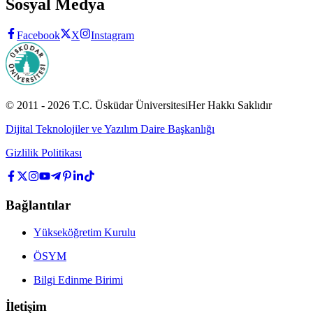
Sosyal Medya
Facebook
X
Instagram
© 2011 -
2026
T.C.
Üsküdar Üniversitesi
Her Hakkı Saklıdır
Dijital Teknolojiler ve Yazılım Daire Başkanlığı
Gizlilik Politikası
Bağlantılar
Yükseköğretim Kurulu
ÖSYM
Bilgi Edinme Birimi
İletişim