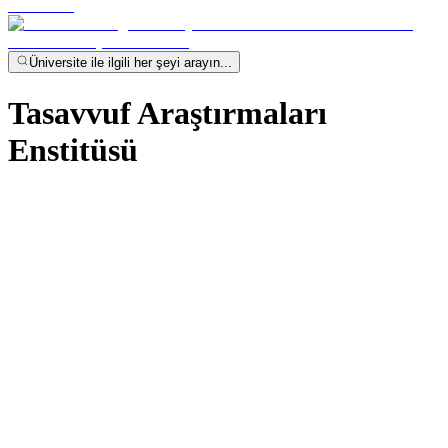
Üniversite ile ilgili her şeyi arayın...
Tasavvuf Araştırmaları
Enstitüsü
Eğitim Programları Online Ödeme
Sistemi
Ön Başvuru