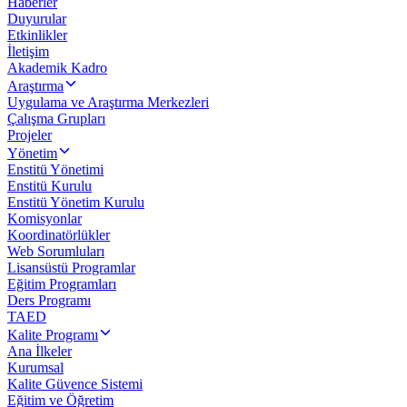
Haberler
Duyurular
Etkinlikler
İletişim
Akademik Kadro
Araştırma
Uygulama ve Araştırma Merkezleri
Çalışma Grupları
Projeler
Yönetim
Enstitü Yönetimi
Enstitü Kurulu
Enstitü Yönetim Kurulu
Komisyonlar
Koordinatörlükler
Web Sorumluları
Lisansüstü Programlar
Eğitim Programları
Ders Programı
TAED
Kalite Programı
Ana İlkeler
Kurumsal
Kalite Güvence Sistemi
Eğitim ve Öğretim