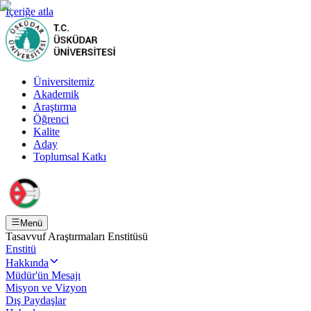
İçeriğe atla
Üniversitemiz
Akademik
Araştırma
Öğrenci
Kalite
Aday
Toplumsal Katkı
Menü
Tasavvuf Araştırmaları Enstitüsü
Enstitü
Hakkında
Müdür'ün Mesajı
Misyon ve Vizyon
Dış Paydaşlar