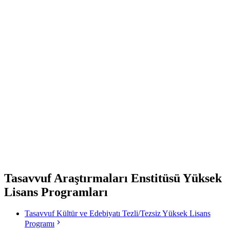
Akademik Takvim
Formlar
Dilekçe Takip Sistemi
Kütüphane
Tümünü Gör
Tasavvuf Araştırmaları Enstitüsü Yüksek
Lisans Programları
Tasavvuf Kültür ve Edebiyatı Tezli/Tezsiz Yüksek Lisans
Programı