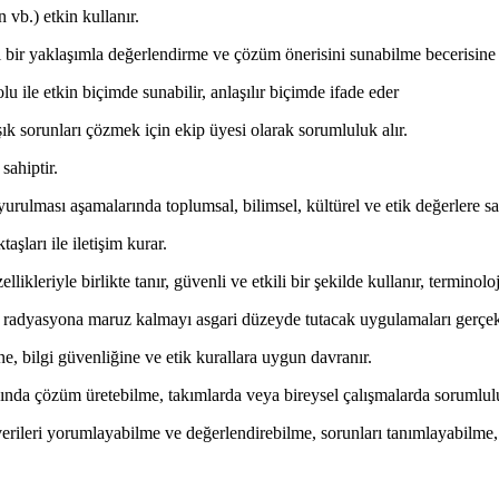
n vb.) etkin kullanır.
el bir yaklaşımla değerlendirme ve çözüm önerisini sunabilme becerisine 
lu ile etkin biçimde sunabilir, anlaşılır biçimde ifade eder
ık sorunları çözmek için ekip üyesi olarak sorumluluk alır.
sahiptir.
yurulması aşamalarında toplumsal, bilimsel, kültürel ve etik değerlere sa
aşları ile iletişim kurar.
likleriyle birlikte tanır, güvenli ve etkili bir şekilde kullanır, terminol
ek radyasyona maruz kalmayı asgari düzeyde tutacak uygulamaları gerçekl
e, bilgi güvenliğine ve etik kurallara uygun davranır.
ğında çözüm üretebilme, takımlarda veya bireysel çalışmalarda sorumlulu
verileri yorumlayabilme ve değerlendirebilme, sorunları tanımlayabilme, 