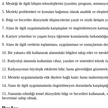
4. Mesleği ile ilgili bilişim teknolojilerini (yazılım, program, animasyo
5. Mesleki problemleri ve konuları bağımsız olarak analitik ve eleştir
6. Bilgi ve beceriler düzeyinde düşüncelerini yazılı ve sözlü iletişim yo
7. Alanı ile ilgili uygulamalarda karşılaşılan ve öngörülemeyen karmaş
8. Kariyer yönetimi ve yaşam boyu öğrenme konularında farkındalığa 
9. Alanı ile ilgili verilerin toplanması, uygulanması ve sonuçlarının du
10. Bir yabancı dili kullanarak alanındaki bilgileri takip eder ve meslekt
11. Radyoloji alanında kullanılan cihaz, yazılım ve sistemleri teknik özel
12. Radyasyonun biyolojik etkilerini bilir; hasta güvenliğini gözeter
13. Mesleki uygulamalarda etik ilkelere bağlı kalır; hasta mahremiyetin
14. Alanı ile ilgili uygulamalarda öngörülmeyen durumlarla karşılaştı
15. Alanında edindiği temel düzeydeki bilgi ve becerileri kullanarak, 
becerisine sahip olmak.