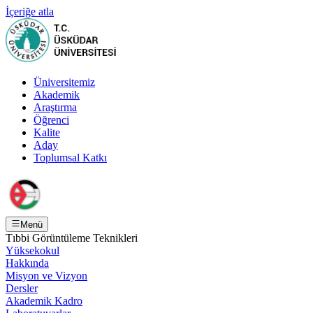
İçeriğe atla
Üniversitemiz
Akademik
Araştırma
Öğrenci
Kalite
Aday
Toplumsal Katkı
Menü
Tıbbi Görüntüleme Teknikleri
Yüksekokul
Hakkında
Misyon ve Vizyon
Dersler
Akademik Kadro