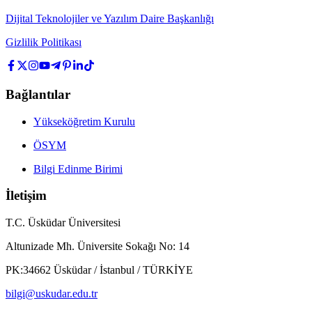
Dijital Teknolojiler ve Yazılım Daire Başkanlığı
Gizlilik Politikası
Bağlantılar
Yükseköğretim Kurulu
ÖSYM
Bilgi Edinme Birimi
İletişim
T.C. Üsküdar Üniversitesi
Altunizade Mh. Üniversite Sokağı No: 14
PK:34662 Üsküdar / İstanbul / TÜRKİYE
bilgi@uskudar.edu.tr