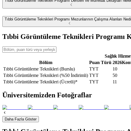
Tıbbi Görüntüleme Teknikleri Programı Dersleri ve Müfredat Detayları Neler
Tıbbi Görüntüleme Teknikleri Programı Mezunlarının Çalışma Alanları Nedi
Tıbbi Görüntüleme Teknikleri Programı Ko
Sağlık Hizme
Bölüm
Puan Türü
2026
Kon
Tıbbi Görüntüleme Teknikleri (Burslu)
TYT
10
Tıbbi Görüntüleme Teknikleri (%50 İndirimli)
TYT
50
Tıbbi Görüntüleme Teknikleri (Ücretli)*
TYT
11
Üniversitemizden Fotoğraflar
Daha Fazla Göster