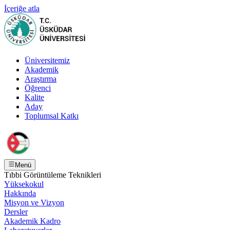
İçeriğe atla
Üniversitemiz
Akademik
Araştırma
Öğrenci
Kalite
Aday
Toplumsal Katkı
Menü
Tıbbi Görüntüleme Teknikleri
Yüksekokul
Hakkında
Misyon ve Vizyon
Dersler
Akademik Kadro