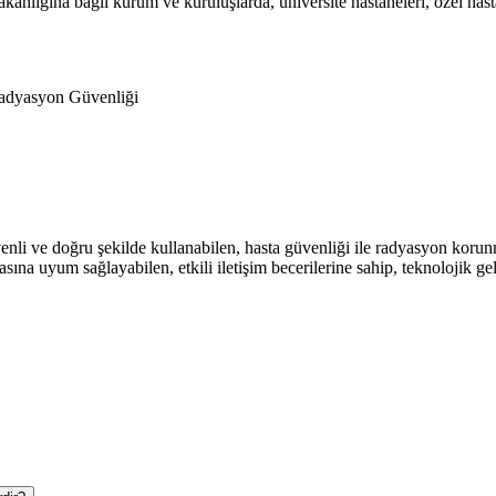
nlığına bağlı kurum ve kuruluşlarda, üniversite hastaneleri, özel hasta
Radyasyon Güvenliği
li ve doğru şekilde kullanabilen, hasta güvenliği ile radyasyon korunma
asına uyum sağlayabilen, etkili iletişim becerilerine sahip, teknolojik 