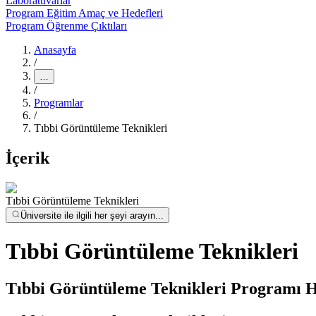
Laboratuvarlar
Program Eğitim Amaç ve Hedefleri
Program Öğrenme Çıktıları
Anasayfa
/
…
/
Programlar
/
Tıbbi Görüntüleme Teknikleri
İçerik
Tıbbi Görüntüleme Teknikleri
Üniversite ile ilgili her şeyi arayın...
Tıbbi Görüntüleme Teknikleri
Tıbbi Görüntüleme Teknikleri Programı 