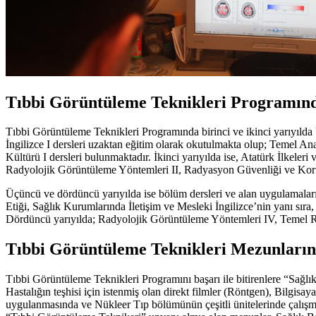
Tıbbi Görüntüleme Teknikleri Programınd
Tıbbi Görüntüleme Teknikleri Programında birinci ve ikinci yarıyılda Uz
İngilizce I dersleri uzaktan eğitim olarak okutulmakta olup; Temel An
Kültürü I dersleri bulunmaktadır. İkinci yarıyılda ise, Atatürk İlkeleri 
Radyolojik Görüntüleme Yöntemleri II, Radyasyon Güvenliği ve Korun
Üçüncü ve dördüncü yarıyılda ise bölüm dersleri ve alan uygulamalar
Etiği, Sağlık Kurumlarında İletişim ve Mesleki İngilizce’nin yanı sı
Dördüncü yarıyılda; Radyolojik Görüntüleme Yöntemleri IV, Temel Rad
Tıbbi Görüntüleme Teknikleri Mezunlarını
Tıbbi Görüntüleme Teknikleri Programını başarı ile bitirenlere “Sağlık 
Hastalığın teşhisi için istenmiş olan direkt filmler (Röntgen), Bilgis
uygulanmasında ve Nükleer Tıp bölümünün çeşitli ünitelerinde çalışm