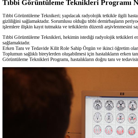
Tıbbi Görüntüleme Teknikleri Programı N
Tıbbi Görüntüleme Teknikeri; yapılacak radyolojik tetkikle ilgili hastal
gizliliğini sağlamaktadır. Sorumlusu olduğu tıbbi demirbaşların periy
işlemlere ilişkin kayıt tutmakta ve tetkiklerin düzenli arşivlenmesini s
Tıbbi Görüntüleme Teknikleri, hekimin istediği radyolojik tetkikleri en
sağlamaktadır.
Erken Tanı ve Tedavide Kilit Role Sahip Örgün ve ikinci öğretim olar
Toplumun sağlıklı bireylerden oluşabilmesi için hastalıkların erken ta
Görüntüleme Teknikleri Programı, hastalıkların doğru tanı ve tedavisi