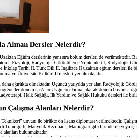
a Alınan Dersler Nelerdir?
aktan Eğitim derslerinin yanı sıra bölüm dersleri de verilmektedir. Birin
atomi, Fizyoloji, Radyolojik Görüntüleme Yöntemleri I, Radyolojik Görün
ve İnkılap Tarihi II, Türk Dili II, İngilizce II uzaktan eğitim dersleri i
ma ve Üniversite Kültürü II dersleri yer almaktadır.
ı daha ağırlıkta olmaktadır. Üçüncü yarıyılda yer alan Radyolojik Gör
ra, öğrenciler dönem içi Alan Uygulamalarına çıkarak dönem boyunca öğr
yoterapi, Halk Sağlığı, İlk Yardım ve Sağlık Hukuku dersleri ile bir
n Çalışma Alanları Nelerdir?
Teknikeri” unvanı ile birlikte ön lisans diploması verilmektedir. Çalışma
ayarlı Tomografi, Manyetik Rezonans, Mamografi gibi birimlerde veya ışın
a alanları bulunmaktadır.