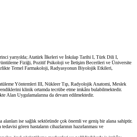
ci yarıyılda; Atatürk İlkeleri ve İnkılap Tarihi I, Türk Dili I,
tüleme Fiziği, Pozitif Psikoloji ve İletişim Becerileri ve Üniversite
le birlikte Temel Farmakoloji, Radyasyonun Biyolojik Etkileri,
üntüleme Yöntemleri III, Nükleer Tıp, Radyolojik Anatomi, Meslek
endiklerini klinik ortamda tecrübe etme imkânı bulabilmektedir.
likte Alan Uygulamalarına da devam edilmektedir.
 alanları ise sağlık sektöründe çok önemli ve geniş bir alana sahiptir.
 tedavisi gören hastaların cihazlarının hazırlanması ve