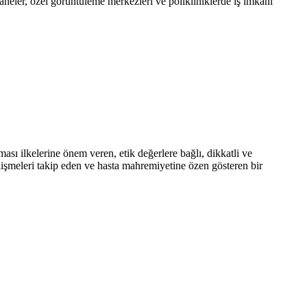
neler, özel görüntüleme merkezleri ve polikliniklerde iş imkânı
sı ilkelerine önem veren, etik değerlere bağlı, dikkatli ve
gelişmeleri takip eden ve hasta mahremiyetine özen gösteren bir