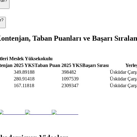
dir?
r?
ntenjan, Taban Puanları ve Başarı Sırala
tleri Meslek Yüksekokulu
tenjan
2025 YKS
Taban Puan
2025 YKS
Başarı Sırası
Yerle
349.89188
398482
Üsküdar Çarşı
280.91418
1097539
Üsküdar Çarşı
167.11818
2309347
Üsküdar Çarşı