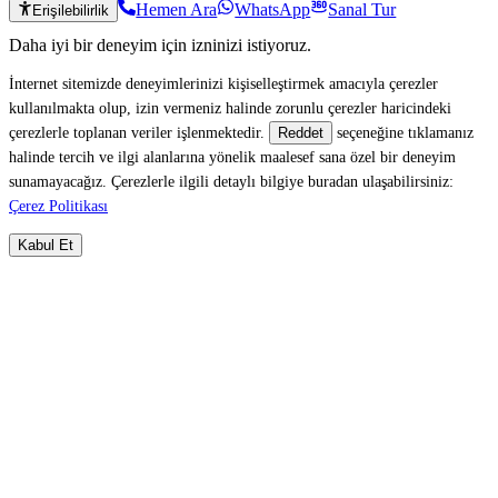
Hemen Ara
WhatsApp
Sanal Tur
Erişilebilirlik
Daha iyi bir deneyim için izninizi istiyoruz.
İnternet sitemizde deneyimlerinizi kişiselleştirmek amacıyla çerezler
kullanılmakta olup, izin vermeniz halinde zorunlu çerezler haricindeki
çerezlerle toplanan veriler işlenmektedir.
seçeneğine tıklamanız
Reddet
halinde tercih ve ilgi alanlarına yönelik maalesef sana özel bir deneyim
sunamayacağız. Çerezlerle ilgili detaylı bilgiye buradan ulaşabilirsiniz:
Çerez Politikası
Kabul Et