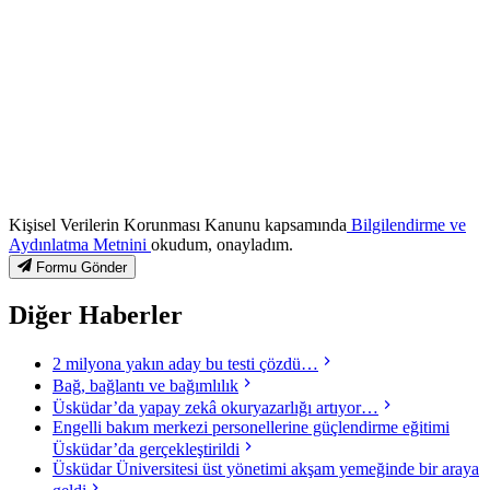
Kişisel Verilerin Korunması Kanunu kapsamında
Bilgilendirme ve
Aydınlatma Metnini
okudum, onayladım.
Formu Gönder
Diğer Haberler
2 milyona yakın aday bu testi çözdü…
Bağ, bağlantı ve bağımlılık
Üsküdar’da yapay zekâ okuryazarlığı artıyor…
Engelli bakım merkezi personellerine güçlendirme eğitimi
Üsküdar’da gerçekleştirildi
Üsküdar Üniversitesi üst yönetimi akşam yemeğinde bir araya