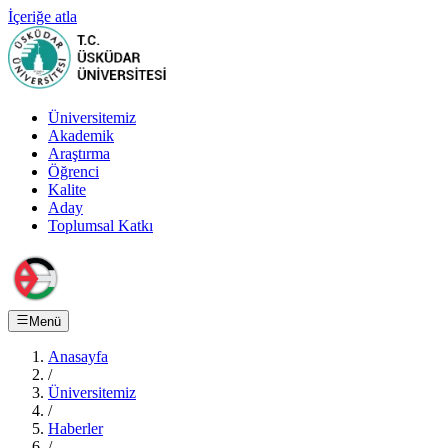
İçeriğe atla
Üniversitemiz
Akademik
Araştırma
Öğrenci
Kalite
Aday
Toplumsal Katkı
Menü
Anasayfa
/
Üniversitemiz
/
Haberler
/