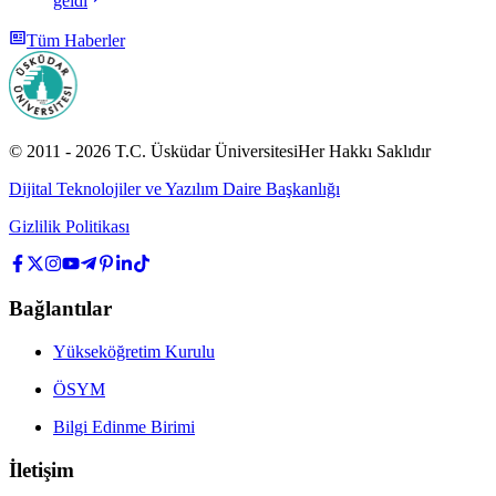
geldi
Tüm Haberler
© 2011 -
2026
T.C.
Üsküdar Üniversitesi
Her Hakkı Saklıdır
Dijital Teknolojiler ve Yazılım Daire Başkanlığı
Gizlilik Politikası
Bağlantılar
Yükseköğretim Kurulu
ÖSYM
Bilgi Edinme Birimi
İletişim