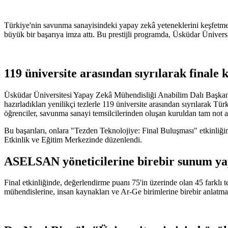
Türkiye'nin savunma sanayisindeki yapay zekâ yeteneklerini keşfe
büyük bir başarıya imza attı. Bu prestijli programda, Üsküdar Üniversi
119 üniversite arasından sıyrılarak finale k
Üsküdar Üniversitesi Yapay Zekâ Mühendisliği Anabilim Dalı Başkanı
hazırladıkları yenilikçi tezlerle 119 üniversite arasından sıyrılarak 
öğrenciler, savunma sanayi temsilcilerinden oluşan kuruldan tam not a
Bu başarıları, onlara "Tezden Teknolojiye: Final Buluşması" etkinl
Etkinlik ve Eğitim Merkezinde düzenlendi.
ASELSAN yöneticilerine birebir sunum ya
Final etkinliğinde, değerlendirme puanı 75'in üzerinde olan 45 farklı 
mühendislerine, insan kaynakları ve Ar-Ge birimlerine birebir anlatma f