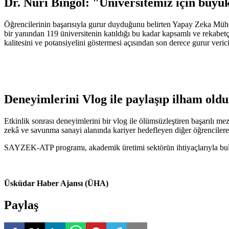
Dr. Nuri Bingöl: "Üniversitemiz için büyü
Öğrencilerinin başarısıyla gurur duyduğunu belirten Yapay Zeka Mühe
bir yanından 119 üniversitenin katıldığı bu kadar kapsamlı ve rekabetç
kalitesini ve potansiyelini göstermesi açısından son derece gurur verici
Deneyimlerini Vlog ile paylaşıp ilham oldu
Etkinlik sonrası deneyimlerini bir vlog ile ölümsüzleştiren başarılı m
zekâ ve savunma sanayi alanında kariyer hedefleyen diğer öğrencilere
SAYZEK-ATP programı, akademik üretimi sektörün ihtiyaçlarıyla buluş
Üsküdar Haber Ajansı (ÜHA)
Paylaş