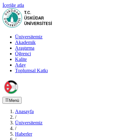
İçeriğe atla
Üniversitemiz
Akademik
Araştırma
Öğrenci
Kalite
Aday
Toplumsal Katkı
Menü
Anasayfa
/
Üniversitemiz
/
Haberler
/