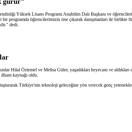
k gurur"
ndisliği Yüksek Lisans Programı Anabilim Dalı Başkanı ve öğrencileri
i bir programda öğrencilerimizin öne çıkarak danışmanları ile birlikte f
dir." dedi.
lar
ezunlar Hilal Öztemel ve Melisa Güler, yaşadıkları heyecanı ve aldıkları
 ilham kaynağı oldu.
turarak Türkiye'nin teknoloji geleceğine yön verecek genç yetenekler 