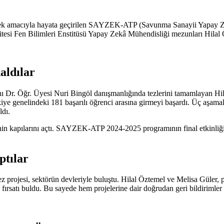
tmek amacıyla hayata geçirilen SAYZEK-ATP (Savunma Sanayii Yapay 
tesi Fen Bilimleri Enstitüsü Yapay Zekâ Mühendisliği mezunları Hilal Özt
aldılar
 Dr. Öğr. Üyesi Nuri Bingöl danışmanlığında tezlerini tamamlayan Hila
Türkiye genelindeki 181 başarılı öğrenci arasına girmeyi başardı. Üç aşa
ldı.
iğinin kapılarını açtı. SAYZEK-ATP 2024-2025 programının final etki
ptılar
tez projesi, sektörün devleriyle buluştu. Hilal Öztemel ve Melisa Güler,
ırsatı buldu. Bu sayede hem projelerine dair doğrudan geri bildirimler a