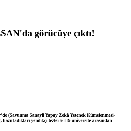
LSAN'da görücüye çıktı!
ATP’de (Savunma Sanayii Yapay Zekâ Yetenek Kümelenmesi-
azırladıkları yenilikçi tezlerle 119 üniversite arasından