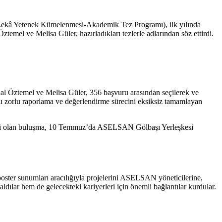
Zekâ Yetenek Kümelenmesi-Akademik Tez Programı), ilk yılında
emel ve Melisa Güler, hazırladıkları tezlerle adlarından söz ettirdi.
l Öztemel ve Melisa Güler, 356 başvuru arasından seçilerek ve
malı zorlu raporlama ve değerlendirme sürecini eksiksiz tamamlayan
nliği olan buluşma, 10 Temmuz’da ASELSAN Gölbaşı Yerleşkesi
 poster sunumları aracılığıyla projelerini ASELSAN yöneticilerine,
ldılar hem de gelecekteki kariyerleri için önemli bağlantılar kurdular.