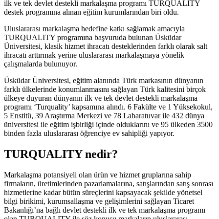
ilk ve tek devlet destekli markalaşma programı TURQUALITY
destek programına alınan eğitim kurumlarından biri oldu.
Uluslararası markalaşma hedefine katkı sağlamak amacıyla
TURQUALITY programına başvuruda bulunan Üsküdar
Üniversitesi, klasik hizmet ihracatı desteklerinden farklı olarak salt
ihracatı arttırmak yerine uluslararası markalaşmaya yönelik
çalışmalarda bulunuyor.
Üsküdar Üniversitesi, eğitim alanında Türk markasının dünyanın
farklı ülkelerinde konumlanmasını sağlayan Türk kalitesini birçok
ülkeye duyuran dünyanın ilk ve tek devlet destekli markalaşma
programı ‘Turquality’ kapsamına alındı. 6 Fakülte ve 1 Yüksekokul,
5 Enstitü, 39 Araştırma Merkezi ve 78 Labaratuvar ile 432 dünya
üniversitesi ile eğitim işbirliği içinde olduklarını ve 95 ülkeden 3500
binden fazla uluslararası öğrenciye ev sahipliği yapıyor.
TURQUALITY nedir?
Markalaşma potansiyeli olan ürün ve hizmet gruplarına sahip
firmaların, üretimlerinden pazarlamalarına, satışlarından satış sonrası
hizmetlerine kadar bütün süreçlerini kapsayacak şekilde yönetsel
bilgi birikimi, kurumsallaşma ve gelişimlerini sağlayan Ticaret
Bakanlığı’na bağlı devlet destekli ilk ve tek markalaşma programı
olan TURQUALITY ile söz konusu markaların uluslararası