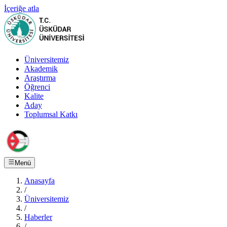
İçeriğe atla
Üniversitemiz
Akademik
Araştırma
Öğrenci
Kalite
Aday
Toplumsal Katkı
Menü
Anasayfa
/
Üniversitemiz
/
Haberler
/