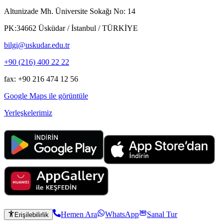
Altunizade Mh. Üniversite Sokağı No: 14
PK:34662 Üsküdar / İstanbul / TÜRKİYE
bilgi@uskudar.edu.tr
+90 (216) 400 22 22
fax: +90 216 474 12 56
Google Maps ile görüntüle
Yerleşkelerimiz
Hemen Ara
WhatsApp
Sanal Tur
Erişilebilirlik