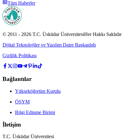
Tüm Haberler
© 2011 -
2026
T.C.
Üsküdar Üniversitesi
Her Hakkı Saklıdır
Dijital Teknolojiler ve Yazılım Daire Başkanlığı
Gizlilik Politikası
Bağlantılar
Yükseköğretim Kurulu
ÖSYM
Bilgi Edinme Birimi
İletişim
T.C. Üsküdar Üniversitesi