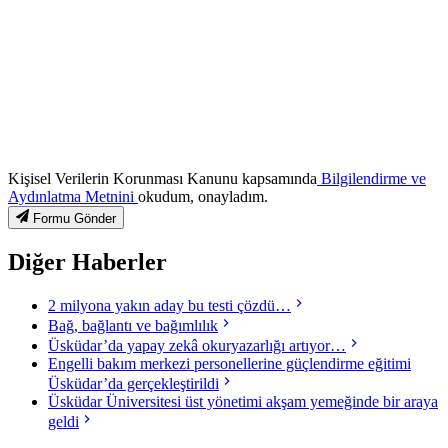
Kişisel Verilerin Korunması Kanunu kapsamında
Bilgilendirme ve
Aydınlatma Metnini
okudum, onayladım.
Formu Gönder
Diğer Haberler
2 milyona yakın aday bu testi çözdü…
Bağ, bağlantı ve bağımlılık
Üsküdar’da yapay zekâ okuryazarlığı artıyor…
Engelli bakım merkezi personellerine güçlendirme eğitimi
Üsküdar’da gerçekleştirildi
Üsküdar Üniversitesi üst yönetimi akşam yemeğinde bir araya
geldi