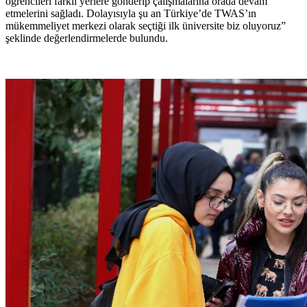
öğrencileri farklı yerlere gönderip çalışmalarına orada devam
etmelerini sağladı. Dolayısıyla şu an Türkiye’de TWAS’ın
mükemmeliyet merkezi olarak seçtiği ilk üniversite biz oluyoruz”
şeklinde değerlendirmelerde bulundu.