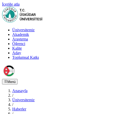
İçeriğe atla
Üniversitemiz
Akademik
Araştırma
Öğrenci
Kalite
Aday
Toplumsal Katkı
Menü
Anasayfa
/
Üniversitemiz
/
Haberler
/