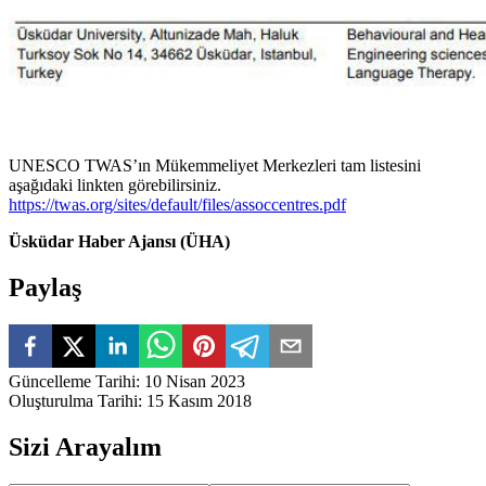
UNESCO TWAS’ın Mükemmeliyet Merkezleri tam listesini
aşağıdaki linkten görebilirsiniz.
https://twas.org/sites/default/files/assoccentres.pdf
Üsküdar Haber Ajansı (ÜHA)
Paylaş
Güncelleme Tarihi
:
10 Nisan 2023
Oluşturulma Tarihi
:
15 Kasım 2018
Sizi Arayalım