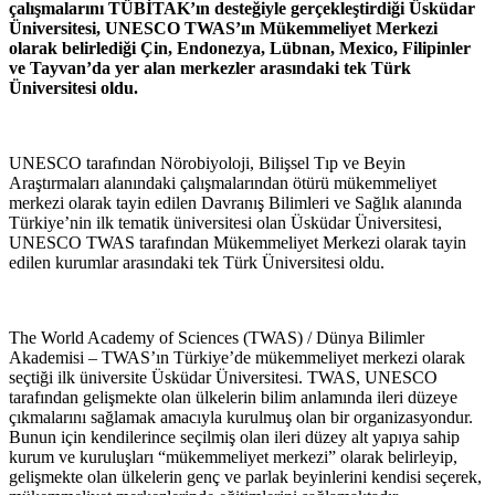
çalışmalarını TÜBİTAK’ın desteğiyle gerçekleştirdiği Üsküdar
Üniversitesi, UNESCO TWAS’ın Mükemmeliyet Merkezi
olarak belirlediği Çin, Endonezya, Lübnan, Mexico, Filipinler
ve Tayvan’da yer alan merkezler arasındaki tek Türk
Üniversitesi oldu.
UNESCO tarafından Nörobiyoloji, Bilişsel Tıp ve Beyin
Araştırmaları alanındaki çalışmalarından ötürü mükemmeliyet
merkezi olarak tayin edilen Davranış Bilimleri ve Sağlık alanında
Türkiye’nin ilk tematik üniversitesi olan Üsküdar Üniversitesi,
UNESCO TWAS tarafından Mükemmeliyet Merkezi olarak tayin
edilen kurumlar arasındaki tek Türk Üniversitesi oldu.
The World Academy of Sciences (TWAS) / Dünya Bilimler
Akademisi – TWAS’ın Türkiye’de mükemmeliyet merkezi olarak
seçtiği ilk üniversite Üsküdar Üniversitesi. TWAS, UNESCO
tarafından gelişmekte olan ülkelerin bilim anlamında ileri düzeye
çıkmalarını sağlamak amacıyla kurulmuş olan bir organizasyondur.
Bunun için kendilerince seçilmiş olan ileri düzey alt yapıya sahip
kurum ve kuruluşları “mükemmeliyet merkezi” olarak belirleyip,
gelişmekte olan ülkelerin genç ve parlak beyinlerini kendisi seçerek,