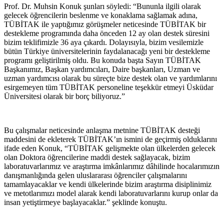
Prof. Dr. Muhsin Konuk şunları söyledi: “Bununla ilgili olarak
gelecek öğrencilerin beslenme ve konaklama sağlamak adına,
TÜBİTAK ile yaptığımız görüşmeler neticesinde TÜBİTAK bir
destekleme programında daha önceden 12 ay olan destek süresini
bizim teklifimizle 36 aya çıkardı. Dolayısıyla, bizim vesilemizle
bütün Türkiye üniversitelerinin faydalanacağı yeni bir destekleme
programı geliştirilmiş oldu. Bu konuda başta Sayın TÜBİTAK
Başkanımız, Başkan yardımcıları, Daire başkanları, Uzman ve
uzman yardımcısı olarak bu süreçte bize destek olan ve yardımlarını
esirgemeyen tüm TÜBİTAK personeline teşekkür etmeyi Üsküdar
Üniversitesi olarak bir borç biliyoruz.”
Bu çalışmalar neticesinde anlaşma metnine TÜBİTAK desteği
maddesini de ekleterek TÜBİTAK’ın ismini de geçirmiş olduklarını
ifade eden Konuk, “TÜBİTAK gelişmekte olan ülkelerden gelecek
olan Doktora öğrencilerine maddi destek sağlayacak, bizim
laboratuvarlarımız ve araştırma imkânlarımız dâhilinde hocalarımızın
danışmanlığında gelen uluslararası öğrenciler çalışmalarını
tamamlayacaklar ve kendi ülkelerinde bizim araştırma disiplinimiz
ve metotlarımızı model alarak kendi laboratuvarlarını kurup onlar da
insan yetiştirmeye başlayacaklar.” şeklinde konuştu.