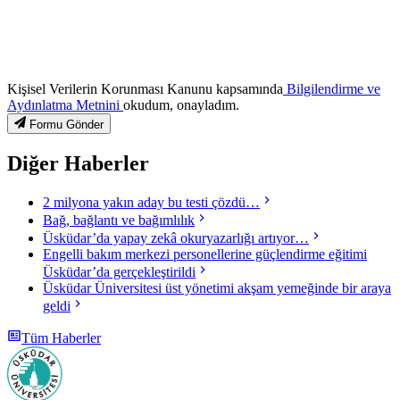
Kişisel Verilerin Korunması Kanunu kapsamında
Bilgilendirme ve
Aydınlatma Metnini
okudum, onayladım.
Formu Gönder
Diğer Haberler
2 milyona yakın aday bu testi çözdü…
Bağ, bağlantı ve bağımlılık
Üsküdar’da yapay zekâ okuryazarlığı artıyor…
Engelli bakım merkezi personellerine güçlendirme eğitimi
Üsküdar’da gerçekleştirildi
Üsküdar Üniversitesi üst yönetimi akşam yemeğinde bir araya
geldi
Tüm Haberler