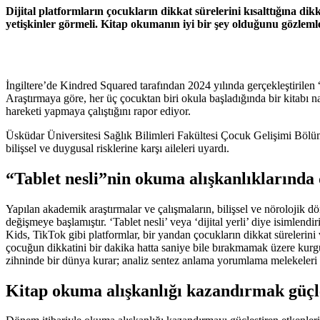
Dijital platformların çocukların dikkat sürelerini kısalttığına 
yetişkinler görmeli. Kitap okumanın iyi bir şey olduğunu gözlemle
İngiltere’de Kindred Squared tarafından 2024 yılında gerçekleştirilen “
Araştırmaya göre, her üç çocuktan biri okula başladığında bir kitabı n
hareketi yapmaya çalıştığını rapor ediyor.
Üsküdar Üniversitesi Sağlık Bilimleri Fakültesi Çocuk Gelişimi Bö
bilişsel ve duygusal risklerine karşı aileleri uyardı.
“Tablet nesli”nin okuma alışkanlıklarında 
Yapılan akademik araştırmalar ve çalışmaların, bilişsel ve nörolojik dö
değişmeye başlamıştır. ‘Tablet nesli’ veya ‘dijital yerli’ diye isimlend
Kids, TikTok gibi platformlar, bir yandan çocukların dikkat sürelerini 
çocuğun dikkatini bir dakika hatta saniye bile bırakmamak üzere kurgul
zihninde bir dünya kurar; analiz sentez anlama yorumlama melekeleri sür
Kitap okuma alışkanlığı kazandırmak güçl