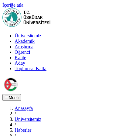
İçeriğe atla
Üniversitemiz
Akademik
Araştırma
Öğrenci
Kalite
Aday
Toplumsal Katkı
Menü
Anasayfa
/
Üniversitemiz
/
Haberler
/