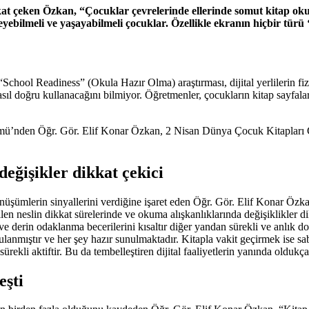
dikkat çeken Özkan, “Çocuklar çevrelerinde ellerinde somut kitap o
yebilmeli ve yaşayabilmeli çocuklar. Özellikle ekranın hiçbir türü 
School Readiness” (Okula Hazır Olma) araştırması, dijital yerlilerin fizi
asıl doğru kullanacağını bilmiyor. Öğretmenler, çocukların kitap sayfala
lümü’nden Öğr. Gör. Elif Konar Özkan, 2 Nisan Dünya Çocuk Kitapları 
değişikler dikkat çekici
nüşümlerin sinyallerini verdiğine işaret eden Öğr. Gör. Elif Konar Özkan,
irilen neslin dikkat sürelerinde ve okuma alışkanlıklarında değişiklikler 
ve derin odaklanma becerilerini kısaltır diğer yandan sürekli ve anlık dop
anmıştır ve her şey hazır sunulmaktadır. Kitapla vakit geçirmek ise sab
ekli aktiftir. Bu da tembelleştiren dijital faaliyetlerin yanında oldukça
eşti