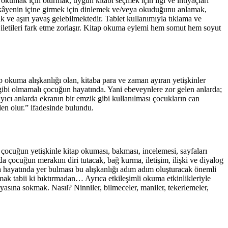
kumak için oturmak, uygun kitabı seçmek için ilgi ve ihtiyaçları
, hikâyenin içine girmek için dinlemek ve/veya okuduğunu anlamak,
 ve aşırı yavaş gelebilmektedir. Tablet kullanımıyla tıklama ve
 iletileri fark etme zorlaşır. Kitap okuma eylemi hem somut hem soyut
okuma alışkanlığı olan, kitaba para ve zaman ayıran yetişkinler
’ gibi olmamalı çocuğun hayatında. Yani ebeveynlere zor gelen anlarda;
ayıcı anlarda ekranın bir emzik gibi kullanılması çocukların can
en olur.” ifadesinde bulundu.
ocuğun yetişkinle kitap okuması, bakması, incelemesi, sayfaları
a çocuğun merakını diri tutacak, bağ kurma, iletişim, ilişki ve diyalog
ba hayatında yer bulması bu alışkanlığı adım adım oluşturacak önemli
rmak tabii ki bıktırmadan… Ayrıca etkileşimli okuma etkinlikleriyle
ına sokmak. Nasıl? Ninniler, bilmeceler, maniler, tekerlemeler,