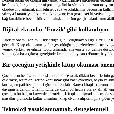
Dönem itibariyle okuma alışkanlığı kazandırmayı güçleştiren etkenler
keşfetmek, bireyin ilgilerini potansiyelini keşfetmek için zaman ayır
okuduğunu anlamak için bilişsel çaba ve odaklanma becerisini kullanma
yüzeysel taramaya alışan çocuk ve genç için (maalesef ki yetişkin içi
bağ kurabilme becerisidir ve bu alışkanlık tüm gelişim alanlarının akti
Dijital ekranlar 'Emzik' gibi kullanılıyor
Ailelere önemli sorumluluklar düştüğünü vurgulayan Öğr. Gör. Elif Ko
görmeli. Kitap okumanın iyi bir şey olduğunu gözlemleyebilmeli ve yaş
yemek yerken, seyahatte, toplu taşımada, alışverişte vb. denize düştükl
sıkıntısıyla başa çıkma, gereğinde kendi iç dünyasına dönme, hayal 
Bir çocuğun yetişkinle kitap okuması önem
Çocukların henüz okula başlamadan önce ortak dikkat becerilerinin g
çevirmek, resimler üzerine konuşmak gibi basit eylemler, beyin ve sini
kurma, empati becerilerini güçlendirecektir. Banyo kitapları, oyuncak 
davranışlardandır. Önemli günlerde kitabı bir hediye olarak almak yani
çocuğun bu bağını kuvvetlendirmek… Kitapla tanışmadan önce de sözlü
masallar gibi sözlü kültür unsurları, kitap okuma alışkanlığına giden 
Teknoloji yasaklanmamalı, dengelenmeli