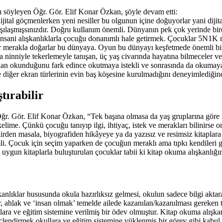
 söyleyen Öğr. Gör. Elif Konar Özkan, şöyle devam etti:
al göçmenlerken yeni nesiller bu olgunun içine doğuyorlar yani dijital y
rşılaşmışsınızdır. Doğru kullanım önemli. Dünyanın pek çok yerinde birço
ve insani alışkanlıklarla çocuğu donanımlı hale getirmek. Çocuklar 5N1K
 merakla doğarlar bu dünyaya. Oyun bu dünyayı keşfetmede önemli bir di
 ninniyle tekerlemeyle tanışan, üç yaş civarında hayatına bilmeceler ve 
ardan okunduğunu fark edince okutmaya istekli ve sonrasında da okumaya 
V ve diğer ekran türlerinin evin baş köşesine kurulmadığını deneyimled
tırabilir
ğr. Gör. Elif Konar Özkan, “Tek başına olmasa da yaş gruplarına göre k
ime. Çünkü çocuğu tanıyıp ilgi, ihtiyaç, istek ve merakları bilinirse o
iirden masala, biyografiden hikâyeye ya da yazısız ve resimsiz kitaplara k
emli. Çocuk için seçim yaparken de çocuğun meraklı ama tıpkı kendileri
ına uygun kitaplarla buluşturulan çocuklar tabii ki kitap okuma alışkanlığ
nlıklar hususunda okula hazırlıksız gelmesi, okulun sadece bilgi aktara
er, ahlak ve ‘insan olmak’ temelde ailede kazanılan/kazanılması gereken 
ara ve eğitim sistemine verilmiş bir ödev olmuştur. Kitap okuma alışka
üçlendirmek okullara ve eğitim sistemine yüklenmiş bir görev gibi kabul 