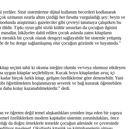
erliler. Sinir sistemlerine dijital kullanım becerileri kodlanarak
k uzmanın ısrarla altını çizdiği her fırsatta vurguladığı şey; beyin ve
 modunda araştırmacı gazeteciler gibi çevreyi tanımaya çalışırken bu
ldir. Tıpkı oyun gibi sözlü kültür unsurları da çocuğun ilgisini
masallar, hikâyeler dahil edilen çocuk aslında zaten kitapların
meraklı bir çocuk olarak dengeyi sağlayabilir bir sistemle yetişmiş
iğinde de bu denge sağlamlaşmış olur çocuğun gözünde ve hayatında."
itap seçimi tabii ki okuma isteğini olumlu ve/veya olumsuz etkileyen
na uygun kitaplar seçilebiliyor. Kucak boyu kitaplardan avuç içi
adar birçok farklı kitap, gelişim özelliklerine göre denenebilir. Yani
 gibi öğretilmekten hoşlanmayan severek ve bağ kurarak öğrenebilen
ını daha kolay kazanabilmektedir.” dedi.
n ve öğreten değil temel alışkanlıkları yeniden inşa eden bir yapıya
temel özelliklerken modern kapitalist sistemin zorunlulukları, önce
nlığı da doğru örneklerle temelde çocuğun ailesinde ve çevresinde
ediliyor maalesef. Okullarda kitaplık ve kütüphanelerin olması,