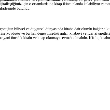
 dijitalleştiğimiz için o ortamlarda da kitap ikinci planda kalabiliyor 
” ifadesinde bulundu.
ne çocuğun bilişsel ve duygusal dünyasında kitaba dair olumlu bağların 
yerine koyduğu ve bu hali deneyimlediği anlar, kitabevi ve fuar ziyaretl
rme yani öncelik kitabı ve kitap okumayı sevmek olmalıdır. Kitabı, kitabı