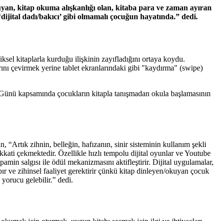
kuyan, kitap okuma alışkanlığı olan, kitaba para ve zaman ayıran
‘dijital dadı/bakıcı’ gibi olmamalı çocuğun hayatında.” dedi.
ksel kitaplarla kurduğu ilişkinin zayıfladığını ortaya koydu.
rını çevirmek yerine tablet ekranlarındaki gibi "kaydırma" (swipe)
Günü kapsamında çocukların kitapla tanışmadan okula başlamasının
 “Artık zihnin, belleğin, hafızanın, sinir sisteminin kullanım şekli
dikkati çekmektedir. Özellikle hızlı tempolu dijital oyunlar ve Youtube
amin salgısı ile ödül mekanizmasını aktifleştirir. Dijital uygulamalar,
ır ve zihinsel faaliyet gerektirir çünkü kitap dinleyen/okuyan çocuk
 yorucu gelebilir.” dedi.