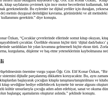
in birden fazla olduğunu kaydeden Öğr. Gör. Elif Konar Özkan, “Kitap o
mak, kitap sayfalarını çevirmek için ince motor becerilerini kullanmak
k gerekmektedir. Bu eylemler ise dijital yerliler için durağan, yeknesak
n de) metnin duygusal derinliğini kavrama, görünürdeki ve alt metindeki
f kullanımını gerektirir.” diye konuştu.
nar Özkan, “Çocuklar çevrelerinde ellerinde somut kitap okuyan, kitap 
ayabilmeli çocuklar. Özellikle ekranın hiçbir türü ‘dijital dadı/bakıcı
erinde sarıldıkları bir yılan kıvamına gelmemeli hiçbir ekran türü. Zorl
kurma, kurgulama, düşleme ve baş etme yeteneklerinin kaybolmasına ned
li
elişebilmesinin önemine vurgu yapan Öğr. Gör. Elif Konar Özkan, “Bir ç
r sistemini dijitalle parçalanmış dikkatten koruyacaktır. Bu, aynı zamand
kitaplardan başlayarak çocuğun kitapla tanışması/tanıştırılması ve kita
 kitap sevdiğine hediye edilebilecek kıymette bir nesne algısını oluştu
 kültür unsurlarıyla çocuğu adım adım edebiyat, sanat ve okuma dünyas
yolun başlangıç aşamalarını oluşturur aslında.” şeklinde konuştu.