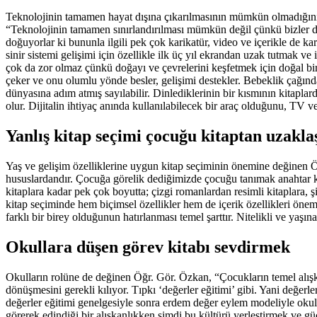
Teknolojinin tamamen hayat dışına çıkarılmasının mümkün olmadığını
“Teknolojinin tamamen sınırlandırılması mümkün değil çünkü bizler dijit
doğuyorlar ki bununla ilgili pek çok karikatür, video ve içerikle de ka
sinir sistemi gelişimi için özellikle ilk üç yıl ekrandan uzak tutmak 
çok da zor olmaz çünkü doğayı ve çevrelerini keşfetmek için doğal bir
çeker ve onu olumlu yönde besler, gelişimi destekler. Bebeklik çağında
dünyasına adım atmış sayılabilir. Dinlediklerinin bir kısmının kitapl
olur. Dijitalin ihtiyaç anında kullanılabilecek bir araç olduğunu, T
Yanlış kitap seçimi çocuğu kitaptan uzaklaş
Yaş ve gelişim özelliklerine uygun kitap seçiminin önemine değinen Ö
hususlardandır. Çocuğa görelik dediğimizde çocuğu tanımak anahtar kel
kitaplara kadar pek çok boyutta; çizgi romanlardan resimli kitaplara, ş
kitap seçiminde hem biçimsel özellikler hem de içerik özellikleri ön
farklı bir birey olduğunun hatırlanması temel şarttır. Nitelikli ve yaş
Okullara düşen görev kitabı sevdirmek
Okulların rolüne de değinen Öğr. Gör. Özkan, “Çocukların temel alışka
dönüşmesini gerekli kılıyor. Tıpkı ‘değerler eğitimi’ gibi. Yani değerl
değerler eğitimi genelgesiyle sonra erdem değer eylem modeliyle okull
görerek edindiği bir alışkanlıkken şimdi bu kültürü yerleştirmek ve g