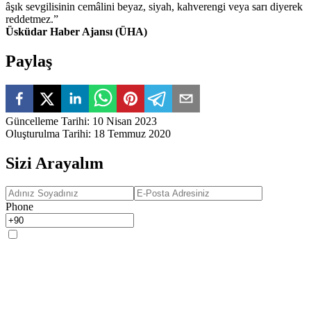
âşık sevgilisinin cemâlini beyaz, siyah, kahverengi veya sarı diyerek
reddetmez.”
Üsküdar Haber Ajansı (ÜHA)
Paylaş
Güncelleme Tarihi
:
10 Nisan 2023
Oluşturulma Tarihi
:
18 Temmuz 2020
Sizi Arayalım
Phone