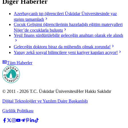
Diğer Haberler
Azerbaycanlı tıp öğrencileri Üsküdar Üniversitesinde yaz
stajını tamamladı
Çocuk Gelişimi öğrencilerinin hazırladığı eğitim materyalleri
Nijer’de çocuklarla buluştu
Yeşil finans sürdürülebilir geleceğin anahtarı olarak ele alındı
Geleceğin doktoru biraz da mühendis olmak zorunda!
Yapay zekâ sosyal bilimcilere yeni kariyer kapıları açıyor!
Tüm Haberler
© 2011 -
2026
T.C.
Üsküdar Üniversitesi
Her Hakkı Saklıdır
Dijital Teknolojiler ve Yazılım Daire Başkanlığı
Gizlilik Politikası