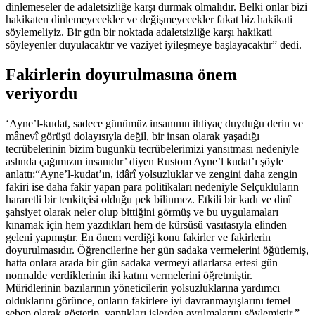
dinlemeseler de adaletsizliğe karşı durmak olmalıdır. Belki onlar bizi
hakikaten dinlemeyecekler ve değişmeyecekler fakat biz hakikati
söylemeliyiz. Bir gün bir noktada adaletsizliğe karşı hakikati
söyleyenler duyulacaktır ve vaziyet iyileşmeye başlayacaktır” dedi.
Fakirlerin doyurulmasına önem
veriyordu
‘Ayne’l-kudat, sadece günümüz insanının ihtiyaç duyduğu derin ve
mânevî görüşü dolayısıyla değil, bir insan olarak yaşadığı
tecrübelerinin bizim bugünkü tecrübelerimizi yansıtması nedeniyle
aslında çağımızın insanıdır’ diyen Rustom Ayne’l kudat’ı şöyle
anlattı:“Ayne’l-kudat’ın, idârî yolsuzluklar ve zengini daha zengin
fakiri ise daha fakir yapan para politikaları nedeniyle Selçukluların
hararetli bir tenkitçisi olduğu pek bilinmez. Etkili bir kadı ve dinî
şahsiyet olarak neler olup bittiğini görmüş ve bu uygulamaları
kınamak için hem yazdıkları hem de kürsüsü vasıtasıyla elinden
geleni yapmıştır. En önem verdiği konu fakirler ve fakirlerin
doyurulmasıdır. Öğrencilerine her gün sadaka vermelerini öğütlemiş,
hatta onlara arada bir gün sadaka vermeyi atlarlarsa ertesi gün
normalde verdiklerinin iki katını vermelerini öğretmiştir.
Müridlerinin bazılarının yöneticilerin yolsuzluklarına yardımcı
olduklarını görünce, onların fakirlere iyi davranmayışlarını temel
sebep olarak gösterip, yaptıkları işlerden ayrılmalarını söylemiştir.”