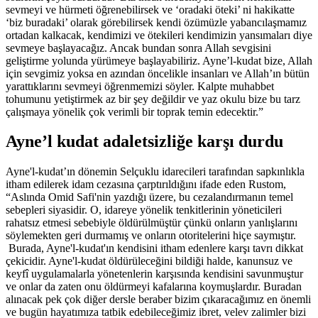
sevmeyi ve hürmeti öğrenebilirsek ve ‘oradaki öteki’ ni hakikatte
‘biz buradaki’ olarak görebilirsek kendi özümüzle yabancılaşmamız
ortadan kalkacak, kendimizi ve ötekileri kendimizin yansımaları diye
sevmeye başlayacağız. Ancak bundan sonra Allah sevgisini
geliştirme yolunda yürümeye başlayabiliriz. Ayne’l-kudat bize, Allah
için sevgimiz yoksa en azından öncelikle insanları ve Allah’ın bütün
yarattıklarını sevmeyi öğrenmemizi söyler. Kalpte muhabbet
tohumunu yetiştirmek az bir şey değildir ve yaz okulu bize bu tarz
çalışmaya yönelik çok verimli bir toprak temin edecektir.”
Ayne’l kudat adaletsizliğe karşı durdu
Ayne'l-kudat’ın dönemin Selçuklu idarecileri tarafından sapkınlıkla
itham edilerek idam cezasına çarptırıldığını ifade eden Rustom,
“Aslında Omid Safi'nin yazdığı üzere, bu cezalandırmanın temel
sebepleri siyasidir. O, idareye yönelik tenkitlerinin yöneticileri
rahatsız etmesi sebebiyle öldürülmüştür çünkü onların yanlışlarını
söylemekten geri durmamış ve onların otoritelerini hiçe saymıştır.
Burada, Ayne'l-kudat'ın kendisini itham edenlere karşı tavrı dikkat
çekicidir. Ayne'l-kudat öldürüleceğini bildiği halde, kanunsuz ve
keyfî uygulamalarla yönetenlerin karşısında kendisini savunmuştur
ve onlar da zaten onu öldürmeyi kafalarına koymuşlardır. Buradan
alınacak pek çok diğer dersle beraber bizim çıkaracağımız en önemli
ve bugün hayatımıza tatbik edebileceğimiz ibret, velev zalimler bizi