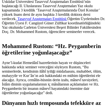
Üsküdar Üniversitesi Tasavvuf Araştırmaları Enstitüsü’nün
başlatacağı II. Uluslararası Tasavvuf Araştırmaları Yaz okulu
kapsamında 3 kredilik ‘Tasavvuf Araştırmalarında Özel Konular’
yüksek lisans dersi ile aynı başlıkta 3 kredilik doktora dersi
verilecek.
Tasavvuf Araştırmaları Enstitüsü
Öğretim Üyelerinden Dr.
Öğretim Üyesi F. Cangüzel Güner Zülfikar koordinatörlüğündeki
Yaz okulunda Carleton Üniversitesi Beşeri Bilimler Fakültesinden
Doç. Dr. Mohammed Rustom, öğrencilere seminerler verecek.
Mohammed Rustom: “Hz. Peygamberin
öğretilerine yoğunlaşacağız”
Ayne’l-kudat Hemedânî hazretlerinin hayatı ve düşünceleri
hakkında sekiz seminer vereceğini söyleyen Rustom, “Bu
seminerlerde, kendisinin ilâhî iyiliği müdafaasını, muhabbet, ölüm,
muhayyile ve Kur’ân’ın aslı hakkındaki en mühim öğretilerini ele
alacağız. Ayrıca, cemâlin-hüsnün derin izahı, mânevî tavsiyeleri,
İslâm dininin uygulamalarının iç mânâlarının açıklamaları ve Hz.
Peygamberin bir insanın mânevî hayatındaki önemine dair
öğretilerine yoğunlaşacağız” dedi.
Dünyanın hızlı temposunda tefekküre az