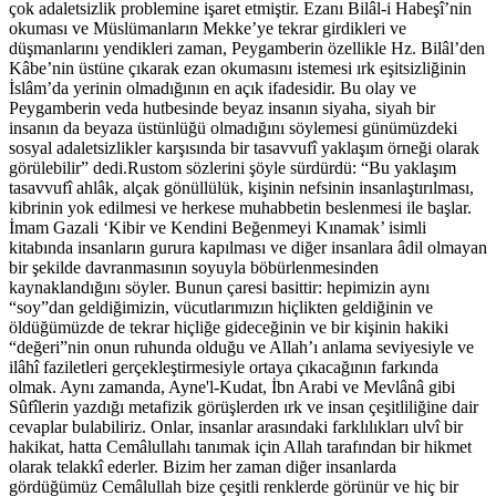
çok adaletsizlik problemine işaret etmiştir. Ezanı Bilâl-i Habeşî’nin
okuması ve Müslümanların Mekke’ye tekrar girdikleri ve
düşmanlarını yendikleri zaman, Peygamberin özellikle Hz. Bilâl’den
Kâbe’nin üstüne çıkarak ezan okumasını istemesi ırk eşitsizliğinin
İslâm’da yerinin olmadığının en açık ifadesidir. Bu olay ve
Peygamberin veda hutbesinde beyaz insanın siyaha, siyah bir
insanın da beyaza üstünlüğü olmadığını söylemesi günümüzdeki
sosyal adaletsizlikler karşısında bir tasavvufî yaklaşım örneği olarak
görülebilir” dedi.Rustom sözlerini şöyle sürdürdü: “Bu yaklaşım
tasavvufî ahlâk, alçak gönüllülük, kişinin nefsinin insanlaştırılması,
kibrinin yok edilmesi ve herkese muhabbetin beslenmesi ile başlar.
İmam Gazali ‘Kibir ve Kendini Beğenmeyi Kınamak’ isimli
kitabında insanların gurura kapılması ve diğer insanlara âdil olmayan
bir şekilde davranmasının soyuyla böbürlenmesinden
kaynaklandığını söyler. Bunun çaresi basittir: hepimizin aynı
“soy”dan geldiğimizin, vücutlarımızın hiçlikten geldiğinin ve
öldüğümüzde de tekrar hiçliğe gideceğinin ve bir kişinin hakiki
“değeri”nin onun ruhunda olduğu ve Allah’ı anlama seviyesiyle ve
ilâhî faziletleri gerçekleştirmesiyle ortaya çıkacağının farkında
olmak. Aynı zamanda, Ayne'l-Kudat, İbn Arabi ve Mevlânâ gibi
Sûfîlerin yazdığı metafizik görüşlerden ırk ve insan çeşitliliğine dair
cevaplar bulabiliriz. Onlar, insanlar arasındaki farklılıkları ulvî bir
hakikat, hatta Cemâlullahı tanımak için Allah tarafından bir hikmet
olarak telakkî ederler. Bizim her zaman diğer insanlarda
gördüğümüz Cemâlullah bize çeşitli renklerde görünür ve hiç bir