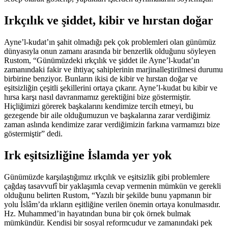
Irkçılık ve şiddet, kibir ve hırstan doğar
Ayne’l-kudat’ın şahit olmadığı pek çok problemleri olan günümüz
dünyasıyla onun zamanı arasında bir benzerlik olduğunu söyleyen
Rustom, “Günümüzdeki ırkçılık ve şiddet ile Ayne’l-kudat’ın
zamanındaki fakir ve ihtiyaç sahiplerinin marjinalleştirilmesi durumu
birbirine benziyor. Bunların ikisi de kibir ve hırstan doğar ve
eşitsizliğin çeşitli şekillerini ortaya çıkarır. Ayne’l-kudat bu kibir ve
hırsa karşı nasıl davranmamız gerektiğini bize göstermiştir.
Hiçliğimizi görerek başkalarını kendimize tercih etmeyi, bu
gezegende bir aile olduğumuzun ve başkalarına zarar verdiğimiz
zaman aslında kendimize zarar verdiğimizin farkına varmamızı bize
göstermiştir” dedi.
Irk eşitsizliğine İslamda yer yok
Günümüzde karşılaştığımız ırkçılık ve eşitsizlik gibi problemlere
çağdaş tasavvufî bir yaklaşımla cevap vermenin mümkün ve gerekli
olduğunu belirten Rustom, “Yazılı bir şekilde bunu yapmanın bir
yolu İslâm’da ırkların eşitliğine verilen önemin ortaya konulmasıdır.
Hz. Muhammed’in hayatından buna bir çok örnek bulmak
mümkündür. Kendisi bir sosyal reformcudur ve zamanındaki pek