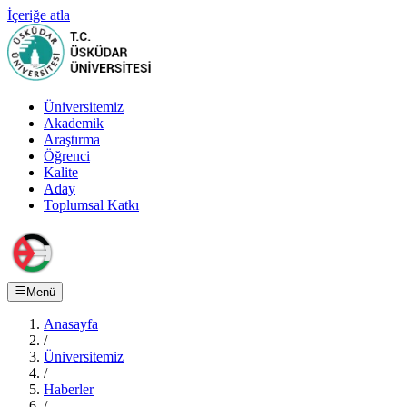
İçeriğe atla
Üniversitemiz
Akademik
Araştırma
Öğrenci
Kalite
Aday
Toplumsal Katkı
Menü
Anasayfa
/
Üniversitemiz
/
Haberler
/