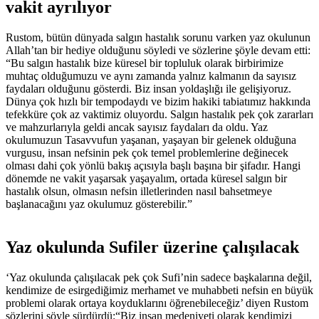
vakit ayrılıyor
Rustom, bütün dünyada salgın hastalık sorunu varken yaz okulunun
Allah’tan bir hediye olduğunu söyledi ve sözlerine şöyle devam etti:
“Bu salgın hastalık bize küresel bir topluluk olarak birbirimize
muhtaç olduğumuzu ve aynı zamanda yalnız kalmanın da sayısız
faydaları olduğunu gösterdi. Biz insan yoldaşlığı ile gelişiyoruz.
Dünya çok hızlı bir tempodaydı ve bizim hakiki tabiatımız hakkında
tefekküre çok az vaktimiz oluyordu. Salgın hastalık pek çok zararları
ve mahzurlarıyla geldi ancak sayısız faydaları da oldu. Yaz
okulumuzun Tasavvufun yaşanan, yaşayan bir gelenek olduğuna
vurgusu, insan nefsinin pek çok temel problemlerine değinecek
olması dahi çok yönlü bakış açısıyla başlı başına bir şifadır. Hangi
dönemde ne vakit yaşarsak yaşayalım, ortada küresel salgın bir
hastalık olsun, olmasın nefsin illetlerinden nasıl bahsetmeye
başlanacağını yaz okulumuz gösterebilir.”
Yaz okulunda Sufiler üzerine çalışılacak
‘Yaz okulunda çalışılacak pek çok Sufi’nin sadece başkalarına değil,
kendimize de esirgediğimiz merhamet ve muhabbeti nefsin en büyük
problemi olarak ortaya koyduklarını öğrenebileceğiz’ diyen Rustom
sözlerini şöyle sürdürdü:“Biz insan medeniyeti olarak kendimizi