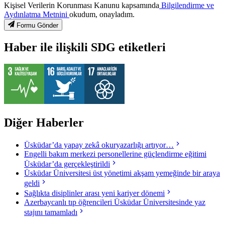
Kişisel Verilerin Korunması Kanunu kapsamında
Bilgilendirme ve
Aydınlatma Metnini
okudum, onayladım.
Formu Gönder
Haber ile ilişkili SDG etiketleri
Diğer Haberler
Üsküdar’da yapay zekâ okuryazarlığı artıyor…
Engelli bakım merkezi personellerine güçlendirme eğitimi
Üsküdar’da gerçekleştirildi
Üsküdar Üniversitesi üst yönetimi akşam yemeğinde bir araya
geldi
Sağlıkta disiplinler arası yeni kariyer dönemi
Azerbaycanlı tıp öğrencileri Üsküdar Üniversitesinde yaz
stajını tamamladı