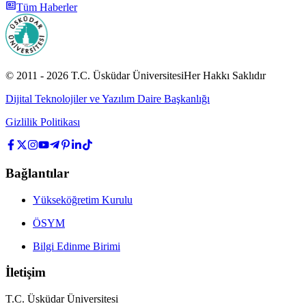
Tüm Haberler
© 2011 -
2026
T.C.
Üsküdar Üniversitesi
Her Hakkı Saklıdır
Dijital Teknolojiler ve Yazılım Daire Başkanlığı
Gizlilik Politikası
Bağlantılar
Yükseköğretim Kurulu
ÖSYM
Bilgi Edinme Birimi
İletişim
T.C. Üsküdar Üniversitesi