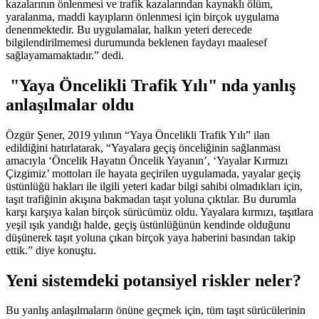
kazalarının önlenmesi ve trafik kazalarından kaynaklı ölüm,
yaralanma, maddi kayıpların önlenmesi için birçok uygulama
denenmektedir. Bu uygulamalar, halkın yeteri derecede
bilgilendirilmemesi durumunda beklenen faydayı maalesef
sağlayamamaktadır.” dedi.
"Yaya Öncelikli Trafik Yılı" nda yanlış
anlaşılmalar oldu
Özgür Şener, 2019 yılının “Yaya Öncelikli Trafik Yılı” ilan
edildiğini hatırlatarak, “Yayalara geçiş önceliğinin sağlanması
amacıyla ‘Öncelik Hayatın Öncelik Yayanın’, ‘Yayalar Kırmızı
Çizgimiz’ mottoları ile hayata geçirilen uygulamada, yayalar geçiş
üstünlüğü hakları ile ilgili yeteri kadar bilgi sahibi olmadıkları için,
taşıt trafiğinin akışına bakmadan taşıt yoluna çıktılar. Bu durumla
karşı karşıya kalan birçok sürücümüz oldu. Yayalara kırmızı, taşıtlara
yeşil ışık yandığı halde, geçiş üstünlüğünün kendinde olduğunu
düşünerek taşıt yoluna çıkan birçok yaya haberini basından takip
ettik.” diye konuştu.
Yeni sistemdeki potansiyel riskler neler?
Bu yanlış anlaşılmaların önüne geçmek için, tüm taşıt sürücülerinin