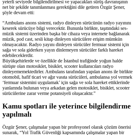
yeterli seviyede bilgilendirilmesi ve yapacakları sürüş davranışının
net bir şekilde tanımlanması gerektiğini dile getiren Özgür Şener,
şöyle devam etti:
“Ambulans anons sistemi, radyo dinleyen sürücünün radyo yayınını
keserek sürücüye bilgi verecektir. Bununla birlikte, taşıtındaki ses-
müzik sistemi üzerinden başka bir cihaza veya internete bağlanarak
müzik, pod cast, sesli kitap dinleyen sürücülere erişim mümkün
olmayacaktır. Radyo yayını dinleyen sürücüler fermuar sistemi için
sağa ve sola giderken yayın dinlemeyen sürücüler farklı hareket
edebileceklerdir.
Büyükşehirlerde ve özellikle de İstanbul trafiğinde yoğun halde
sürüşte olan motosiklet, bisiklet, scooter kullanıcıları radyo
dinleyememektedirler. Ambulans tarafından yapılan anons ile birlikte
otomobil, hafif ticari ve ağır vasıta sürücüleri, ambulansa yol vermek
‘fermuar sistemini uygulamak’ için sağa ve sola hareket ettiklerinde
yanlarında bulunan veya arkadan gelen motosiklet, bisiklet, scooter
sürücülerine zarar verme potansiyeli oluşacaktır.”
Kamu spotları ile yeterince bilgilendirme
yapılmalı
Özgür Şener, çalışmalar yapan bir profesyonel olarak çözüm önerisi
sunarak, “Yol Trafik Güvenliği kapsamında çalışmalar yapan bir