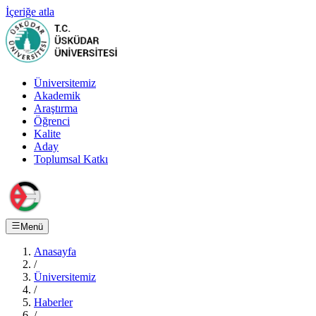
İçeriğe atla
Üniversitemiz
Akademik
Araştırma
Öğrenci
Kalite
Aday
Toplumsal Katkı
Menü
Anasayfa
/
Üniversitemiz
/
Haberler
/