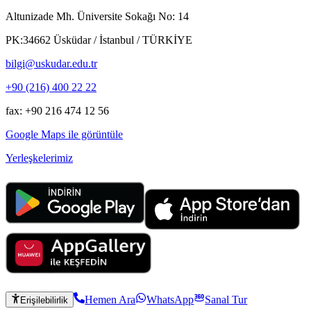
Altunizade Mh. Üniversite Sokağı No: 14
PK:34662 Üsküdar / İstanbul / TÜRKİYE
bilgi@uskudar.edu.tr
+90 (216) 400 22 22
fax: +90 216 474 12 56
Google Maps ile görüntüle
Yerleşkelerimiz
Hemen Ara
WhatsApp
Sanal Tur
Erişilebilirlik