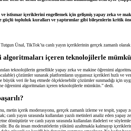
ve istismar içeriklerini engellemek için gelişmiş yapay zeka ve ma
ile güçlü topluluk kuralları ve yaptırımlar gibi bileşenlerin kritik
 Tutgun Ünal, TikTok’ta canlı yayın içeriklerinin gerçek zamanlı olara
i algoritmaları içeren teknolojilerle müm
lanılan teknolojilerin genellikle yapay zeka ve makine öğrenimi algori
calable) çözümler sunarak platformların uygunsuz içerikleri hızlı ve ver
e büyük veri ile baş etmede ölçeklenebilir çözümler sunmadığı için u
 öğrenimi algoritmaları içeren teknolojilerle mümkün.” dedi.
başarılı?
nu, metin içerik moderasyonu, gerçek zamanlı izleme ve tespit, yapay zek
k; canlı yayın sırasında kullanılan yazılı metinleri analiz eden yapay 
i metne dönüştürür ve canlı yayın sırasında kullanılan ifadeleri ve söyle
bilir. Bu da insan moderatörlerin yükünü azaltmakla kalmayıp içerikler