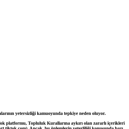
amalarının yetersizliği kamuoyunda tepkiye neden oluyor.
 platformu, Topluluk Kurallarına aykırı olan zararlı içerikleri
rt.tiktok.com). Ancak, bu önlemlerin yeterliliği konusunda bazı