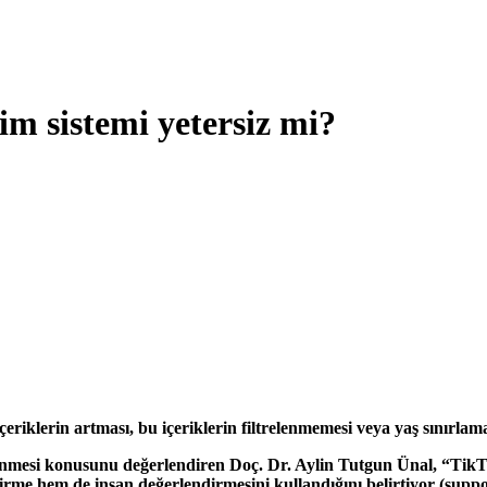
im sistemi yetersiz mi?
çeriklerin artması, bu içeriklerin filtrelenmemesi veya yaş sınırl
lenmesi konusunu değerlendiren Doç. Dr. Aylin Tutgun Ünal, “TikTok
irme hem de insan değerlendirmesini kullandığını belirtiyor (suppo