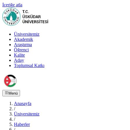
İçeriğe atla
Üniversitemiz
Akademik
Araştırma
Öğrenci
Kalite
Aday
Toplumsal Katkı
Menü
Anasayfa
/
Üniversitemiz
/
Haberler
/