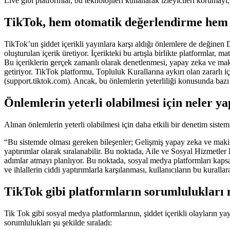
Live gibi platformlar, bu teknolojileri kullanarak izleyicileri korumay
TikTok, hem otomatik değerlendirme hem de
TikTok’un şiddet içerikli yayınlara karşı aldığı önlemlere de değinen
oluşturulan içerik üretiyor. İçerikteki bu artışla birlikte platformlar,
Bu içeriklerin gerçek zamanlı olarak denetlenmesi, yapay zeka ve maki
getiriyor. TikTok platformu, Topluluk Kurallarına aykırı olan zararlı i
(support.tiktok.com). Ancak, bu önlemlerin yeterliliği konusunda bazı
Önlemlerin yeterli olabilmesi için neler ya
Alınan önlemlerin yeterli olabilmesi için daha etkili bir denetim sist
“Bu sistemde olması gereken bileşenler; Gelişmiş yapay zeka ve makine
yaptırımlar olarak sıralanabilir. Bu noktada, Aile ve Sosyal Hizmetler
adımlar atmayı planlıyor. Bu noktada, sosyal medya platformları kaps
ve ihlallerin ciddi yaptırımlarla karşılanması, kullanıcıların bu kuralla
TikTok gibi platformların sorumlulukları 
Tik Tok gibi sosyal medya platformlarının, şiddet içerikli olayların 
sorumlulukları şu şekilde sıraladı: