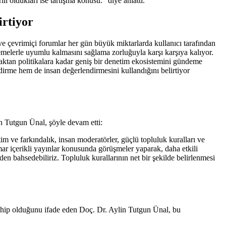
ı oldukları ise tartışma konusu.” diye anlattı.
irtiyor
ve çevrimiçi forumlar her gün büyük miktarlarda kullanıcı tarafından
enlemelerle uyumlu kalmasını sağlama zorluğuyla karşı karşıya kalıyor.
maktan politikalara kadar geniş bir denetim ekosistemini gündeme
ndirme hem de insan değerlendirmesini kullandığını belirtiyor
in Tutgun Ünal, şöyle devam etti:
m ve farkındalık, insan moderatörler, güçlü topluluk kuralları ve
mar içerikli yayınlar konusunda görüşmeler yaparak, daha etkili
 bahsedebiliriz. Topluluk kurallarının net bir şekilde belirlenmesi
 sahip olduğunu ifade eden Doç. Dr. Aylin Tutgun Ünal, bu