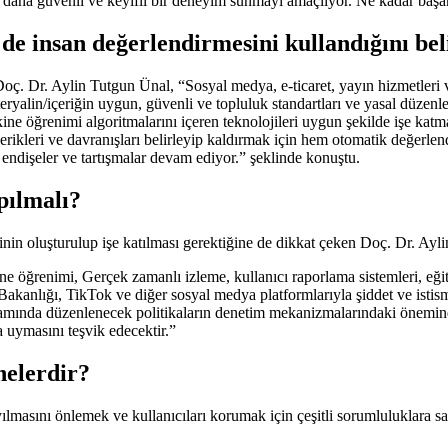
ı, daha güvenli ve keyifli bir deneyim sunmayı amaçlıyor. Ne kadar başarıl
 insan değerlendirmesini kullandığını bel
 Doç. Dr. Aylin Tutgun Ünal, “Sosyal medya, e-ticaret, yayın hizmetleri 
 materyalin/içeriğin uygun, güvenli ve topluluk standartları ve yasal düz
ne öğrenimi algoritmalarını içeren teknolojileri uygun şekilde işe kat
çerikleri ve davranışları belirleyip kaldırmak için hem otomatik değerle
 endişeler ve tartışmalar devam ediyor.” şeklinde konuştu.
pılmalı?
eminin oluşturulup işe katılması gerektiğine de dikkat çeken Doç. Dr. Ayl
 öğrenimi, Gerçek zamanlı izleme, kullanıcı raporlama sistemleri, eğiti
 Bakanlığı, TikTok ve diğer sosyal medya platformlarıyla şiddet ve istis
amında düzenlenecek politikaların denetim mekanizmalarındaki öneminden
ra uymasını teşvik edecektir.”
nelerdir?
yayılmasını önlemek ve kullanıcıları korumak için çeşitli sorumluluklara