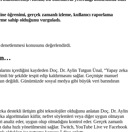
kine öğrenimi, gerçek zamanlı izleme, kullanıcı raporlama
 öneme sahip olduğunu vurguladı.
k denetlenmesi konusunu değerlendirdi.
kün…
tmalarını içerdiğini kaydeden Doç. Dr. Aylin Tutgun Ünal, “Yapay zeka
imli bir şekilde tespit edip kaldırmasını sağlar. Geçmişte manuel
ygun değildi. Günümüzde sosyal medya gibi büyük veri barındıran
a destekli iletişim gibi teknolojiler olduğunu anlatan Doç. Dr. Aylin
zeka algoritmaları küfür, nefret söylemleri veya diğer uygun olmayan
mleri analiz eder, uygun olup olmadığını kontrol eder. Gerçek zamanlı
in daha hızlı yönetilmesini sağlar. Twitch, YouTube Live ve Facebook