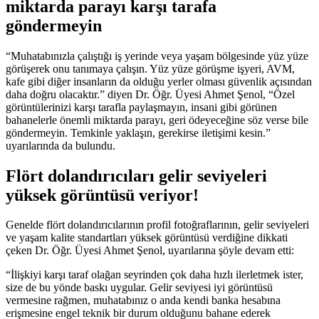
miktarda parayı karşı tarafa
göndermeyin
“Muhatabınızla çalıştığı iş yerinde veya yaşam bölgesinde yüz yüze
görüşerek onu tanımaya çalışın. Yüz yüze görüşme işyeri, AVM,
kafe gibi diğer insanların da olduğu yerler olması güvenlik açısından
daha doğru olacaktır.” diyen Dr. Öğr. Üyesi Ahmet Şenol, “Özel
görüntülerinizi karşı tarafla paylaşmayın, insani gibi görünen
bahanelerle önemli miktarda parayı, geri ödeyeceğine söz verse bile
göndermeyin. Temkinle yaklaşın, gerekirse iletişimi kesin.”
uyarılarında da bulundu.
Flört dolandırıcıları gelir seviyeleri
yüksek görüntüsü veriyor!
Genelde flört dolandırıcılarının profil fotoğraflarının, gelir seviyeleri
ve yaşam kalite standartları yüksek görüntüsü verdiğine dikkati
çeken Dr. Öğr. Üyesi Ahmet Şenol, uyarılarına şöyle devam etti:
“İlişkiyi karşı taraf olağan seyrinden çok daha hızlı ilerletmek ister,
size de bu yönde baskı uygular. Gelir seviyesi iyi görüntüsü
vermesine rağmen, muhatabınız o anda kendi banka hesabına
erişmesine engel teknik bir durum olduğunu bahane ederek