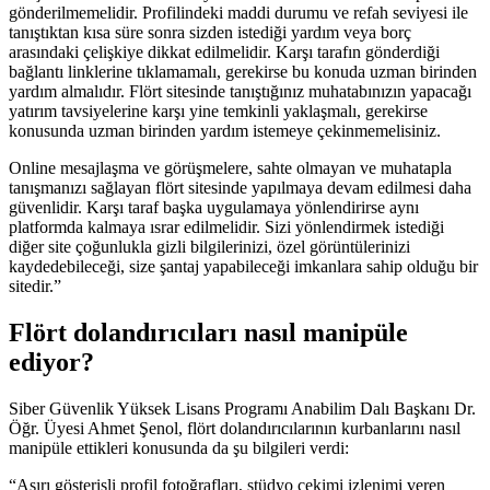
gönderilmemelidir. Profilindeki maddi durumu ve refah seviyesi ile
tanıştıktan kısa süre sonra sizden istediği yardım veya borç
arasındaki çelişkiye dikkat edilmelidir. Karşı tarafın gönderdiği
bağlantı linklerine tıklamamalı, gerekirse bu konuda uzman birinden
yardım almalıdır. Flört sitesinde tanıştığınız muhatabınızın yapacağı
yatırım tavsiyelerine karşı yine temkinli yaklaşmalı, gerekirse
konusunda uzman birinden yardım istemeye çekinmemelisiniz.
Online mesajlaşma ve görüşmelere, sahte olmayan ve muhatapla
tanışmanızı sağlayan flört sitesinde yapılmaya devam edilmesi daha
güvenlidir. Karşı taraf başka uygulamaya yönlendirirse aynı
platformda kalmaya ısrar edilmelidir. Sizi yönlendirmek istediği
diğer site çoğunlukla gizli bilgilerinizi, özel görüntülerinizi
kaydedebileceği, size şantaj yapabileceği imkanlara sahip olduğu bir
sitedir.”
Flört dolandırıcıları nasıl manipüle
ediyor?
Siber Güvenlik Yüksek Lisans Programı Anabilim Dalı Başkanı Dr.
Öğr. Üyesi Ahmet Şenol, flört dolandırıcılarının kurbanlarını nasıl
manipüle ettikleri konusunda da şu bilgileri verdi:
“Aşırı gösterişli profil fotoğrafları, stüdyo çekimi izlenimi veren