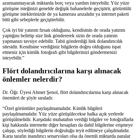
azımsanmayacak miktarda borç veya yardım isteyebilir. Yüz yüze
görüşme isteğinizi genelde değişik bahanelerle geçiştirir, görüntülü
görüşme isteklerinizde de ya kamerası arızalıdır ya internet paketi
bitti gibi sebeplerle geçiştirebilir.
Çok iyi bir yatırım fırsatı olduğunu, kendisinin de orada yatırım
yaptığını belirtip size link göndererek sizin de orada yatırım
yapmanızı tavsiye edebilir. Tabii gönderdiği link dolandırıcılık
sitesidir. Kendisine verdiğiniz bilgilerin doğru olduğunu ispat
etmeniz için kimlik fotoğrafı gibi bilgilerinizi göndermenizi
isteyebilir.”
Flört dolandırıcılarına karşı alınacak
önlemler nelerdir?
Dr. Öğr. Üyesi Ahmet Şenol, flört dolandırıcılarına karşı alınacak
önemleri de şöyle sıraladı:
“Özel görüntüler paylaşılmamalıdır. Kimlik bilgileri
paylaşılmamalıdır. Yüz yüze görüşülecekse halka açık yerlerde
görüşülmelidir. Karşıdaki muhatabın verdiği bilgiler ve fotoğraflarla
kişi hakkında internette diğer hesapları da dahil bilgilerine erişmeye
çalışıp, söylediği bilgilerin doğruluğu teyit edilmeye çalışılmalıdır.
Karşı tarafın inandırıcı senaryoları olsa da önemli miktarda paralar