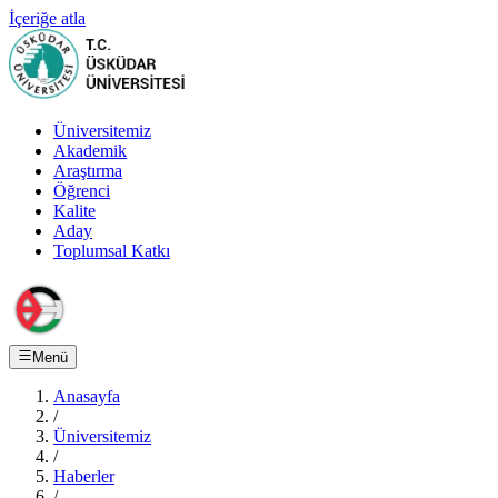
İçeriğe atla
Üniversitemiz
Akademik
Araştırma
Öğrenci
Kalite
Aday
Toplumsal Katkı
Menü
Anasayfa
/
Üniversitemiz
/
Haberler
/