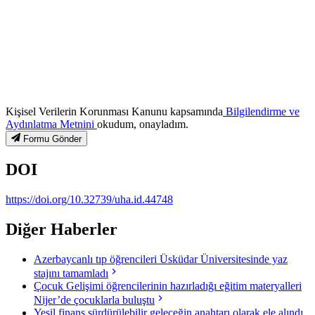
Kişisel Verilerin Korunması Kanunu kapsamında
Bilgilendirme ve
Aydınlatma Metnini
okudum, onayladım.
Formu Gönder
DOI
https://doi.org/10.32739/uha.id.44748
Diğer Haberler
Azerbaycanlı tıp öğrencileri Üsküdar Üniversitesinde yaz
stajını tamamladı
Çocuk Gelişimi öğrencilerinin hazırladığı eğitim materyalleri
Nijer’de çocuklarla buluştu
Yeşil finans sürdürülebilir geleceğin anahtarı olarak ele alındı