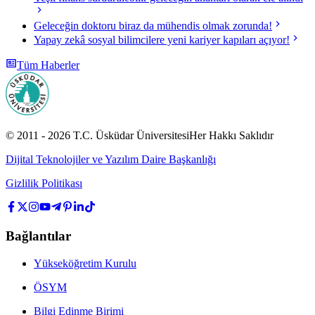
Geleceğin doktoru biraz da mühendis olmak zorunda!
Yapay zekâ sosyal bilimcilere yeni kariyer kapıları açıyor!
Tüm Haberler
© 2011 -
2026
T.C.
Üsküdar Üniversitesi
Her Hakkı Saklıdır
Dijital Teknolojiler ve Yazılım Daire Başkanlığı
Gizlilik Politikası
Bağlantılar
Yükseköğretim Kurulu
ÖSYM
Bilgi Edinme Birimi