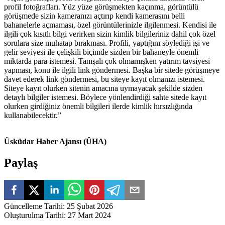
profil fotoğrafları. Yüz yüze görüşmekten kaçınma, görüntülü
görüşmede sizin kameranızı açtırıp kendi kamerasını belli
bahanelerle açmaması, özel görüntülerinizle ilgilenmesi. Kendisi ile
ilgili çok kısıtlı bilgi verirken sizin kimlik bilgileriniz dahil çok özel
sorulara size muhatap bırakması. Profili, yaptığını söylediği işi ve
gelir seviyesi ile çelişkili biçimde sizden bir bahaneyle önemli
miktarda para istemesi. Tanışalı çok olmamışken yatırım tavsiyesi
yapması, konu ile ilgili link göndermesi. Başka bir sitede görüşmeye
davet ederek link göndermesi, bu siteye kayıt olmanızı istemesi.
Siteye kayıt olurken sitenin amacına uymayacak şekilde sizden
detaylı bilgiler istemesi. Böylece yönlendirdiği sahte sitede kayıt
olurken girdiğiniz önemli bilgileri ilerde kimlik hırsızlığında
kullanabilecektir.”
Üsküdar Haber Ajansı (ÜHA)
Paylaş
Güncelleme Tarihi
:
25 Şubat 2026
Oluşturulma Tarihi
:
27 Mart 2024