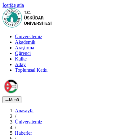
İçeriğe atla
Üniversitemiz
Akademik
Araştırma
Öğrenci
Kalite
Aday
Toplumsal Katkı
Menü
Anasayfa
/
Üniversitemiz
/
Haberler
/