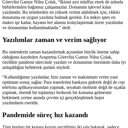
Görevlisi Gamze Nilsu Çolak, “İkisini ayrı telaffuz etsek de aslında
birbirlerinden bağımsız çalışamazlar. Donanımı işlevsel kılan
yazılımdır. Bu ürünlerden en yüksek verimi alabilmek için, eldeki
donanıma en uygun yazılımı bulmak gerekir. En mikro işten en
makro işe kadar, hayatın her alanını kolaylaştırmak üzere yazılımlar
ve donanımlar kullanılmaktadır.” dedi.
Yazılımlar zaman ve verim sağlıyor
Bu sistemlerin zaman kazandırmak açısından büyük öneme sahip
olduğunu kaydeden Araştırma Görevlisi Gamze Nilsu Çolak,
özellikle pandemi sürecinde yazılım ve donanımın öneminin daha iyi
anlaşıldığını belirterek şunları söyledi:
“Kullandığımız yazılımlar, bize zaman ve maksimum verim yani
optimum sonuç sağlar. Para transferini bankaya giderek değil de cep
telefonu aplikasyonundan yapmak, seyahati otobüsle değil de uçakla
yapmak, önemli bir toplantıyı herkesin bir konuma gelmesini
beklemek yerine anında çevrim içi gerçekleştirmek hepsi
yazılımların eseridir.
Pandemide süreç hız kazandı
Tüm bunları bir kenara koyup geçtiğimiz iki yıla bakarak, sadece