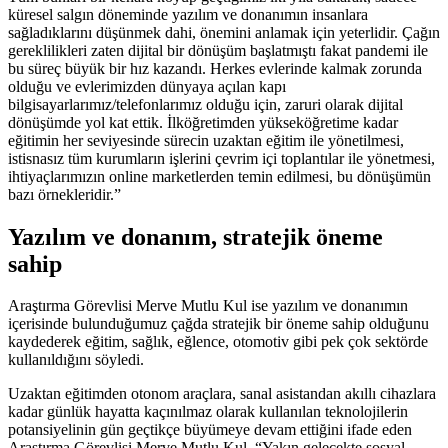
küresel salgın döneminde yazılım ve donanımın insanlara
sağladıklarını düşünmek dahi, önemini anlamak için yeterlidir. Çağın
gereklilikleri zaten dijital bir dönüşüm başlatmıştı fakat pandemi ile
bu süreç büyük bir hız kazandı. Herkes evlerinde kalmak zorunda
olduğu ve evlerimizden dünyaya açılan kapı
bilgisayarlarımız/telefonlarımız olduğu için, zaruri olarak dijital
dönüşümde yol kat ettik. İlköğretimden yükseköğretime kadar
eğitimin her seviyesinde sürecin uzaktan eğitim ile yönetilmesi,
istisnasız tüm kurumların işlerini çevrim içi toplantılar ile yönetmesi,
ihtiyaçlarımızın online marketlerden temin edilmesi, bu dönüşümün
bazı örnekleridir.”
Yazılım ve donanım, stratejik öneme
sahip
Araştırma Görevlisi Merve Mutlu Kul ise yazılım ve donanımın
içerisinde bulunduğumuz çağda stratejik bir öneme sahip olduğunu
kaydederek eğitim, sağlık, eğlence, otomotiv gibi pek çok sektörde
kullanıldığını söyledi.
Uzaktan eğitimden otonom araçlara, sanal asistandan akıllı cihazlara
kadar günlük hayatta kaçınılmaz olarak kullanılan teknolojilerin
potansiyelinin gün geçtikçe büyümeye devam ettiğini ifade eden
Araştırma Görevlisi Merve Mutlu Kul, “Yakın gelecekte sosyal