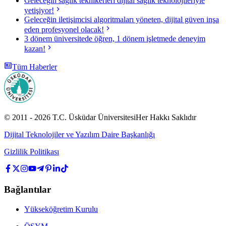
Geleceğin sağlık teknikerleri dijital sağlık teknolojileriyle
yetişiyor!
Geleceğin iletişimcisi algoritmaları yöneten, dijital güven inşa
eden profesyonel olacak!
3 dönem üniversitede öğren, 1 dönem işletmede deneyim
kazan!
Tüm Haberler
© 2011 -
2026
T.C.
Üsküdar Üniversitesi
Her Hakkı Saklıdır
Dijital Teknolojiler ve Yazılım Daire Başkanlığı
Gizlilik Politikası
Bağlantılar
Yükseköğretim Kurulu