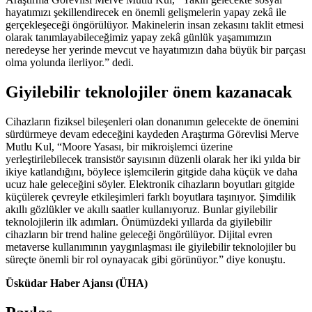
hayatımızı şekillendirecek en önemli gelişmelerin yapay zekâ ile
gerçekleşeceği öngörülüyor. Makinelerin insan zekasını taklit etmesi
olarak tanımlayabileceğimiz yapay zekâ günlük yaşamımızın
neredeyse her yerinde mevcut ve hayatımızın daha büyük bir parçası
olma yolunda ilerliyor.” dedi.
Giyilebilir teknolojiler önem kazanacak
Cihazların fiziksel bileşenleri olan donanımın gelecekte de önemini
sürdürmeye devam edeceğini kaydeden Araştırma Görevlisi Merve
Mutlu Kul, “Moore Yasası, bir mikroişlemci üzerine
yerleştirilebilecek transistör sayısının düzenli olarak her iki yılda bir
ikiye katlandığını, böylece işlemcilerin gitgide daha küçük ve daha
ucuz hale geleceğini söyler. Elektronik cihazların boyutları gitgide
küçülerek çevreyle etkileşimleri farklı boyutlara taşınıyor. Şimdilik
akıllı gözlükler ve akıllı saatler kullanıyoruz. Bunlar giyilebilir
teknolojilerin ilk adımları. Önümüzdeki yıllarda da giyilebilir
cihazların bir trend haline geleceği öngörülüyor. Dijital evren
metaverse kullanımının yaygınlaşması ile giyilebilir teknolojiler bu
süreçte önemli bir rol oynayacak gibi görünüyor.” diye konuştu.
Üsküdar Haber Ajansı (ÜHA)