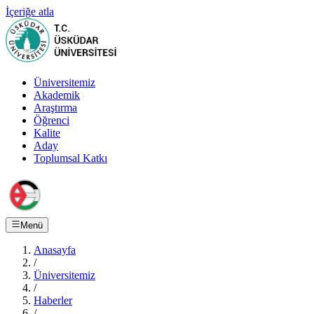
İçeriğe atla
Üniversitemiz
Akademik
Araştırma
Öğrenci
Kalite
Aday
Toplumsal Katkı
Menü
Anasayfa
/
Üniversitemiz
/
Haberler
/