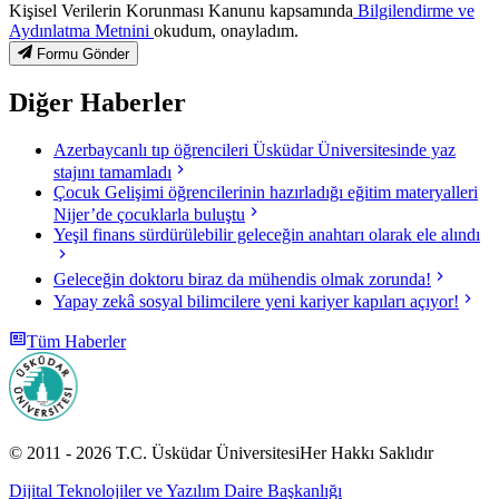
Kişisel Verilerin Korunması Kanunu kapsamında
Bilgilendirme ve
Aydınlatma Metnini
okudum, onayladım.
Formu Gönder
Diğer Haberler
Azerbaycanlı tıp öğrencileri Üsküdar Üniversitesinde yaz
stajını tamamladı
Çocuk Gelişimi öğrencilerinin hazırladığı eğitim materyalleri
Nijer’de çocuklarla buluştu
Yeşil finans sürdürülebilir geleceğin anahtarı olarak ele alındı
Geleceğin doktoru biraz da mühendis olmak zorunda!
Yapay zekâ sosyal bilimcilere yeni kariyer kapıları açıyor!
Tüm Haberler
© 2011 -
2026
T.C.
Üsküdar Üniversitesi
Her Hakkı Saklıdır
Dijital Teknolojiler ve Yazılım Daire Başkanlığı