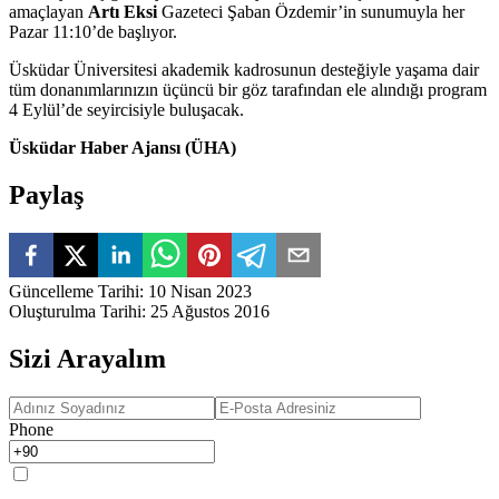
amaçlayan
Artı Eksi
Gazeteci Şaban Özdemir’in sunumuyla her
Pazar 11:10’de başlıyor.
Üsküdar Üniversitesi akademik kadrosunun desteğiyle yaşama dair
tüm donanımlarınızın üçüncü bir göz tarafından ele alındığı program
4 Eylül’de seyircisiyle buluşacak.
Üsküdar Haber Ajansı (ÜHA)
Paylaş
Güncelleme Tarihi
:
10 Nisan 2023
Oluşturulma Tarihi
:
25 Ağustos 2016
Sizi Arayalım
Phone