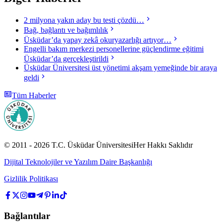
2 milyona yakın aday bu testi çözdü…
Bağ, bağlantı ve bağımlılık
Üsküdar’da yapay zekâ okuryazarlığı artıyor…
Engelli bakım merkezi personellerine güçlendirme eğitimi
Üsküdar’da gerçekleştirildi
Üsküdar Üniversitesi üst yönetimi akşam yemeğinde bir araya
geldi
Tüm Haberler
© 2011 -
2026
T.C.
Üsküdar Üniversitesi
Her Hakkı Saklıdır
Dijital Teknolojiler ve Yazılım Daire Başkanlığı
Gizlilik Politikası
Bağlantılar