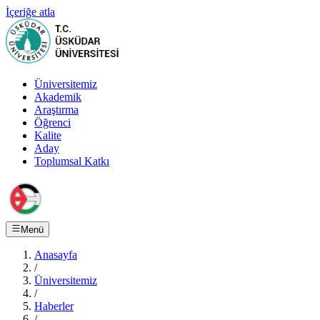
İçeriğe atla
Üniversitemiz
Akademik
Araştırma
Öğrenci
Kalite
Aday
Toplumsal Katkı
Menü
Anasayfa
/
Üniversitemiz
/
Haberler
/