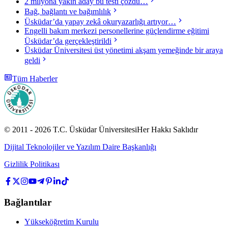
2 milyona yakın aday bu testi çözdü…
Bağ, bağlantı ve bağımlılık
Üsküdar’da yapay zekâ okuryazarlığı artıyor…
Engelli bakım merkezi personellerine güçlendirme eğitimi
Üsküdar’da gerçekleştirildi
Üsküdar Üniversitesi üst yönetimi akşam yemeğinde bir araya
geldi
Tüm Haberler
© 2011 -
2026
T.C.
Üsküdar Üniversitesi
Her Hakkı Saklıdır
Dijital Teknolojiler ve Yazılım Daire Başkanlığı
Gizlilik Politikası
Bağlantılar
Yükseköğretim Kurulu