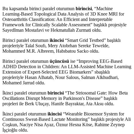
Bu kapsamda birinci paralel oturumun
birincisi
, “Machine
Learning-Based Topological Data Analysis of 3D Knee MRI for
Osteoarthritis Classification: An Efficient and Interpretable
Framework for Clinically Scalable Assessment” başlıklı projesiyle
SayedIman Mostafavi ve Hekmatullah Zurmati oldu.
Birinci paralel oturumun
ikincisi
“Smart Grid Testbed” başlıklı
projeleriyle Talal Soufı, Mery Atobrhan Sereke Tewelde,
Mohammed M.R. Albreem, Habıbatou Sacko oldu.
Birinci paralel oturumun
üçüncüsü
ise “Improving EEG-Based
ADHD Detection in Children: An LLM-Assisted Machine Learning
Extension of Expert-Selected EEG Biomarkers” sbaşlıklı
projeleriyle Hasan Alhatab, Nour Salous, Salman Alkhudhari,
Mohamed Jarrud oldu.
İkinci paralel oturumun
birincisi
“The Striosomal Gate: How Beta
Oscillations Disrupt Memory in Parkinson's Disease” başlıklı
projeleri ile Berk Uluçay, Hanife Bayraktar, Ata Aksu oldu.
İkinci paralel oturumun
ikincisi
“Wearable Biosensor System for
Continuous Sweat-Based Lactate Monitoring” başlıklı projesiyle Ali
Coşkun, Naciye Nisa Ayaz, Öznur Hesna Köse, Rahime Zeynep
İşçioğlu oldu.