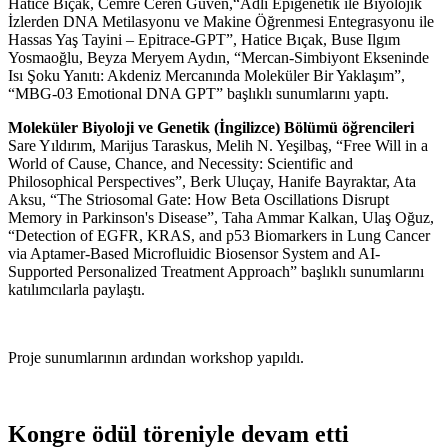
Hatice Bıçak, Cemre Ceren Güven,“Adli Epigenetik ile Biyolojik
İzlerden DNA Metilasyonu ve Makine Öğrenmesi Entegrasyonu ile
Hassas Yaş Tayini – Epitrace-GPT”, Hatice Bıçak, Buse Ilgım
Yosmaoğlu, Beyza Meryem Aydın, “Mercan-Simbiyont Ekseninde
Isı Şoku Yanıtı: Akdeniz Mercanında Moleküler Bir Yaklaşım”,
“MBG-03 Emotional DNA GPT” başlıklı sunumlarını yaptı.
Moleküler Biyoloji ve Genetik (İngilizce) Bölümü öğrencileri
Sare Yıldırım, Marijus Taraskus, Melih N. Yeşilbaş, “Free Will in a
World of Cause, Chance, and Necessity: Scientific and
Philosophical Perspectives”, Berk Uluçay, Hanife Bayraktar, Ata
Aksu, “The Striosomal Gate: How Beta Oscillations Disrupt
Memory in Parkinson's Disease”, Taha Ammar Kalkan, Ulaş Oğuz,
“Detection of EGFR, KRAS, and p53 Biomarkers in Lung Cancer
via Aptamer-Based Microfluidic Biosensor System and AI-
Supported Personalized Treatment Approach” başlıklı sunumlarını
katılımcılarla paylaştı.
Proje sunumlarının ardından workshop yapıldı.
Kongre ödül töreniyle devam etti