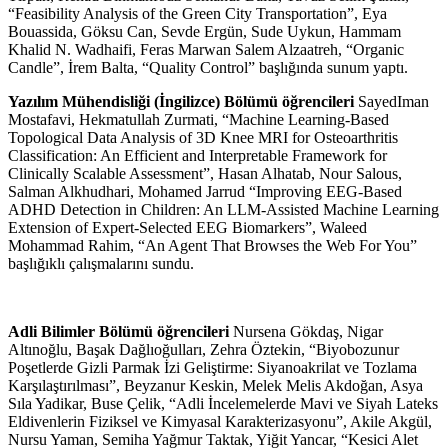
“Feasibility Analysis of the Green City Transportation”, Eya
Bouassida, Göksu Can, Sevde Ergün, Sude Uykun, Hammam
Khalid N. Wadhaifi, Feras Marwan Salem Alzaatreh, “Organic
Candle”, İrem Balta, “Quality Control” başlığında sunum yaptı.
Yazılım Mühendisliği (İngilizce) Bölümü öğrencileri
SayedIman
Mostafavi, Hekmatullah Zurmati, “Machine Learning-Based
Topological Data Analysis of 3D Knee MRI for Osteoarthritis
Classification: An Efficient and Interpretable Framework for
Clinically Scalable Assessment”, Hasan Alhatab, Nour Salous,
Salman Alkhudhari, Mohamed Jarrud “Improving EEG-Based
ADHD Detection in Children: An LLM-Assisted Machine Learning
Extension of Expert-Selected EEG Biomarkers”, Waleed
Mohammad Rahim, “An Agent That Browses the Web For You”
başlığıklı çalışmalarını sundu.
Adli Bilimler Bölümü öğrencileri
Nursena Gökdaş, Nigar
Altınoğlu, Başak Dağlıoğulları, Zehra Öztekin, “Biyobozunur
Poşetlerde Gizli Parmak İzi Geliştirme: Siyanoakrilat ve Tozlama
Karşılaştırılması”, Beyzanur Keskin, Melek Melis Akdoğan, Asya
Sıla Yadikar, Buse Çelik, “Adli İncelemelerde Mavi ve Siyah Lateks
Eldivenlerin Fiziksel ve Kimyasal Karakterizasyonu”, Akile Akgül,
Nursu Yaman, Semiha Yağmur Taktak, Yiğit Yancar, “Kesici Alet