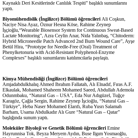
Kaynaklı Deri Kesitlerinde Canlılık Tespiti” başlıklı sunumlarını
yaptı.
Biyomühendislik (İngilizce) Bölümü öğrencileri
Ali Coşkun,
Naciye Nisa Ayaz, Öznur Hesna Köse, Rahime Zeynep
İşçioğlu,“Wearable Biosensor System for Continuous Sweat-Based
Lactate Monitoring”, Azra Ceylin Anar, Nida Yalınbaş, “Chitoderm:
Hybrid Microneedle Patch Advanced 2nd Burn Wound Care”, Ayşe
Betül Hira, “Prototype for Needle-Free (Oral) Treatment of
Phenylketonuria with Acid-Resistant Polyphenol-Enzyme
Complexes” başlıklı sunumlarını katılımcılarla paylaştı.
Kimya Mühendisliği (İngilizce) Bölümü öğrencileri
Amjadabdulkhalıq Ahmed Ibrahım Fallatah, Alı Elnadıf, Fıras A.F.
Elkaulak, Mohamed Shaheem Mohamed Saeed, Abdullah Ademola
Odunmbaku, “Natural Gas – USA”, Eda Nur Adıgüzel, Tuğçe
Karagöz, Çağla Sergin, Rahime Zeynep İşcioğlu, “Natural Gas –
Türkiye”, Heba Naser Mohamed Elarıfı, Ruba Yusrı Salamah
Barham, Usama Abdulkadır Alı Gure “Natural Gas – Qatar”
başlığında sunum yaptı.
Moleküler Biyoloji ve Genetik Bölümü öğrencileri
Emine
Hayrunnisa Tok, Beyza Meryem Aydın, Buse Ilgım Yosmaoğlu,