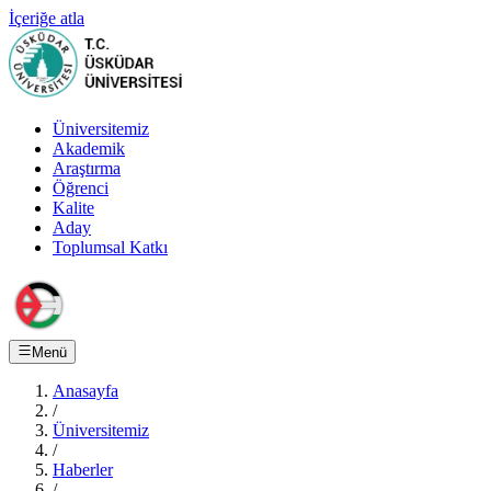
İçeriğe atla
Üniversitemiz
Akademik
Araştırma
Öğrenci
Kalite
Aday
Toplumsal Katkı
Menü
Anasayfa
/
Üniversitemiz
/
Haberler
/