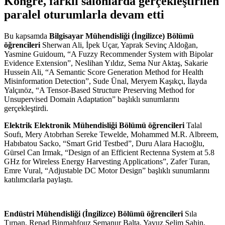
Kongre, farklı salonlarda gerçekleştirilen
paralel oturumlarla devam etti
Bu kapsamda
Bilgisayar Mühendisliği (İngilizce) Bölümü
öğrencileri
Sherwan Ali, İpek Uçar, Yaprak Sevinç Aldoğan,
Yasmine Guidoum, “A Fuzzy Recommender System with Bipolar
Evidence Extension”, Neslihan Yıldız, Sema Nur Aktaş, Sakarie
Hussein Ali, “A Semantic Score Generation Method for Health
Misinformation Detection”, Sude Ünal, Meryem Kaşıkçı, İlayda
Yalçınöz, “A Tensor-Based Structure Preserving Method for
Unsupervised Domain Adaptation” başlıklı sunumlarını
gerçekleştirdi.
Elektrik Elektronik Mühendisliği Bölümü öğrencileri
Talal
Soufı, Mery Atobrhan Sereke Tewelde, Mohammed M.R. Albreem,
Habıbatou Sacko, “Smart Grid Testbed”, Duru Alara Hacıoğlu,
Gürsel Can Irmak, “Design of an Efficient Rectenna System at 5.8
GHz for Wireless Energy Harvesting Applications”, Zafer Turan,
Emre Vural, “Adjustable DC Motor Design” başlıklı sunumlarını
katılımcılarla paylaştı.
Endüstri Mühendisliği (İngilizce) Bölümü öğrencileri
Sıla
Tırpan, Renad Binmahfouz Semanur Balta, Yavuz Selim Şahin,