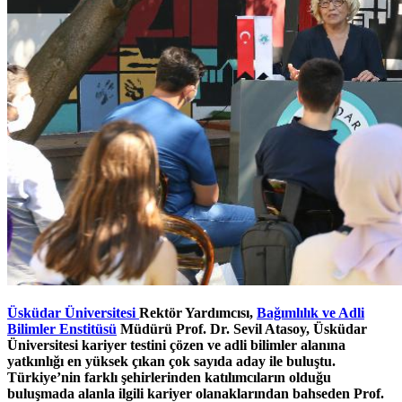
Üsküdar Üniversitesi
Rektör Yardımcısı,
Bağımlılık ve Adli
Bilimler Enstitüsü
Müdürü Prof. Dr. Sevil Atasoy, Üsküdar
Üniversitesi kariyer testini çözen ve adli bilimler alanına
yatkınlığı en yüksek çıkan çok sayıda aday ile buluştu.
Türkiye’nin farklı şehirlerinden katılımcıların olduğu
buluşmada alanla ilgili kariyer olanaklarından bahseden Prof.