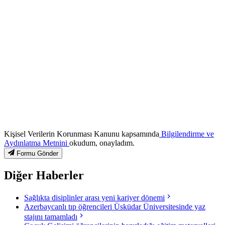
Kişisel Verilerin Korunması Kanunu kapsamında
Bilgilendirme ve
Aydınlatma Metnini
okudum, onayladım.
Formu Gönder
Diğer Haberler
Sağlıkta disiplinler arası yeni kariyer dönemi
Azerbaycanlı tıp öğrencileri Üsküdar Üniversitesinde yaz
stajını tamamladı