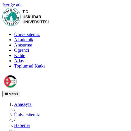
İçeriğe atla
Üniversitemiz
Akademik
Araştırma
Öğrenci
Kalite
Aday
Toplumsal Katkı
Menü
Anasayfa
/
Üniversitemiz
/
Haberler
/