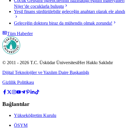
Çocuk Gelişimi öğrencilerinin hazırladığı eğitim materyalleri
Nijer’de çocuklarla buluştu
Yeşil finans sürdürülebilir geleceğin anahtarı olarak ele alındı
Geleceğin doktoru biraz da mühendis olmak zorunda!
Tüm Haberler
© 2011 -
2026
T.C.
Üsküdar Üniversitesi
Her Hakkı Saklıdır
Dijital Teknolojiler ve Yazılım Daire Başkanlığı
Gizlilik Politikası
Bağlantılar
Yükseköğretim Kurulu
ÖSYM