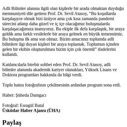
Adli Bilimler alanına ilgili olan kişilerle bir arada olmaktan duyduğu
memnuniyeti dile getiren Prof. Dr. Sevil Atasoy, “Bu koşullarda
karşılaşıyor olmak bizi üzüyor ama çok kısa zamanda pandemi
sürecini atlatıp daha güzel ve iç içe olacağımız buluşmalarda
karşılaşacağımıza inanıyoruz. Bu ekiple ilk defa karşılaştık, bir araya
geldik ama farklı vesilelerle bir araya gelmek en büyük temennimiz.
Bu buluşma ilk ama son olmaz. Bizim amacımız toplumda adli
bilimlere ilgi duyan kişileri bir araya toplamak. Toplumun içinden
gelen bir ekibin oluşturulması bizim için çok önemli” ifadelerini
kullandı.
Katılımcılarla birebir sohbet eden Prof. Dr. Sevil Atasoy, adli
bilimler alanında akademik kariyer olanakları, Yüksek Lisans ve
Doktora programları hakkında da bilgi verdi.
Toplu hatıra fotoğrafının çekilmesinin ardından program sona erdi.
Haber: Şüheda Damgacı
Fotoğraf: Esragül Batal
Üsküdar Haber Ajansı (ÜHA)
Paylaş