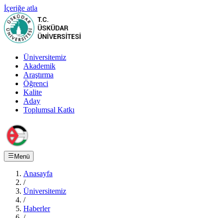
İçeriğe atla
Üniversitemiz
Akademik
Araştırma
Öğrenci
Kalite
Aday
Toplumsal Katkı
Menü
Anasayfa
/
Üniversitemiz
/
Haberler
/