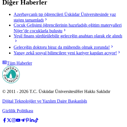
Diğer Haberler
Azerbaycanlı tıp öğrencileri Üsküdar Üniversitesinde yaz
stajını tamamladı
Çocuk Gelişimi öğrencilerinin hazırladığı eğitim materyalleri
Nijer’de çocuklarla buluştu
Yeşil finans sürdürülebilir geleceğin anahtarı olarak ele alındı
Geleceğin doktoru biraz da mühendis olmak zorunda!
Yapay zekâ sosyal bilimcilere yeni kariyer kapıları açıyor!
Tüm Haberler
© 2011 -
2026
T.C.
Üsküdar Üniversitesi
Her Hakkı Saklıdır
Dijital Teknolojiler ve Yazılım Daire Başkanlığı
Gizlilik Politikası