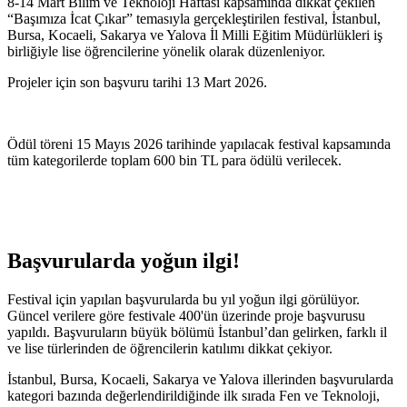
8-14 Mart Bilim ve Teknoloji Haftası kapsamında dikkat çekilen
“Başımıza İcat Çıkar” temasıyla gerçekleştirilen festival, İstanbul,
Bursa, Kocaeli, Sakarya ve Yalova İl Milli Eğitim Müdürlükleri iş
birliğiyle lise öğrencilerine yönelik olarak düzenleniyor.
Projeler için son başvuru tarihi 13 Mart 2026.
Ödül töreni 15 Mayıs 2026 tarihinde yapılacak festival kapsamında
tüm kategorilerde toplam 600 bin TL para ödülü verilecek.
Başvurularda yoğun ilgi!
Festival için yapılan başvurularda bu yıl yoğun ilgi görülüyor.
Güncel verilere göre festivale 400'ün üzerinde proje başvurusu
yapıldı. Başvuruların büyük bölümü İstanbul’dan gelirken, farklı il
ve lise türlerinden de öğrencilerin katılımı dikkat çekiyor.
İstanbul, Bursa, Kocaeli, Sakarya ve Yalova illerinden başvurularda
kategori bazında değerlendirildiğinde ilk sırada Fen ve Teknoloji,