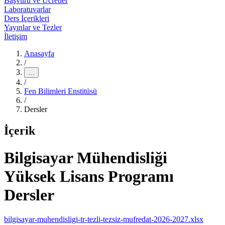
Başvuru ve Ücretler
Laboratuvarlar
Ders İçerikleri
Yayınlar ve Tezler
İletişim
Anasayfa
/
…
/
Fen Bilimleri Enstitüsü
/
Dersler
İçerik
Bilgisayar Mühendisliği
Yüksek Lisans Programı
Dersler
bilgisayar-muhendisligi-tr-tezli-tezsiz-mufredat-2026-2027.xlsx