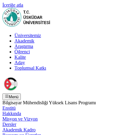
İçeriğe atla
Üniversitemiz
Akademik
Araştırma
Öğrenci
Kalite
Aday
Toplumsal Katkı
Menü
Bilgisayar Mühendisliği Yüksek Lisans Programı
Enstitü
Hakkında
Misyon ve Vizyon
Dersler
Akademik Kadro