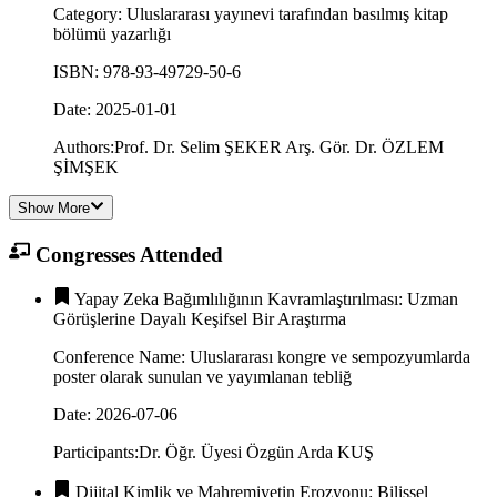
Category
:
Uluslararası yayınevi tarafından basılmış kitap
bölümü yazarlığı
ISBN
:
978-93-49729-50-6
Date
:
2025-01-01
Authors
:
Prof. Dr. Selim ŞEKER
Arş. Gör. Dr. ÖZLEM
ŞİMŞEK
Show More
Congresses Attended
Yapay Zeka Bağımlılığının Kavramlaştırılması: Uzman
Görüşlerine Dayalı Keşifsel Bir Araştırma
Conference Name
:
Uluslararası kongre ve sempozyumlarda
poster olarak sunulan ve yayımlanan tebliğ
Date
:
2026-07-06
Participants
:
Dr. Öğr. Üyesi Özgün Arda KUŞ
Dijital Kimlik ve Mahremiyetin Erozyonu: Bilişsel