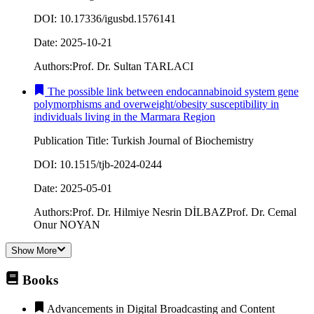
DOI
:
10.17336/igusbd.1576141
Date
:
2025-10-21
Authors
:
Prof. Dr. Sultan TARLACI
The possible link between endocannabinoid system gene
polymorphisms and overweight/obesity susceptibility in
individuals living in the Marmara Region
Publication Title
:
Turkish Journal of Biochemistry
DOI
:
10.1515/tjb-2024-0244
Date
:
2025-05-01
Authors
:
Prof. Dr. Hilmiye Nesrin DİLBAZ
Prof. Dr. Cemal
Onur NOYAN
Show More
Books
Advancements in Digital Broadcasting and Content