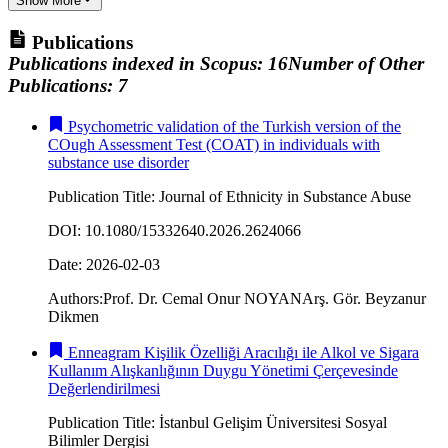
Show More
Publications
Publications indexed in Scopus
:
16
Number of Other
Publications
:
7
Psychometric validation of the Turkish version of the
COugh Assessment Test (COAT) in individuals with
substance use disorder
Publication Title
:
Journal of Ethnicity in Substance Abuse
DOI
:
10.1080/15332640.2026.2624066
Date
:
2026-02-03
Authors
:
Prof. Dr. Cemal Onur NOYAN
Arş. Gör. Beyzanur
Dikmen
Enneagram Kişilik Özelliği Aracılığı ile Alkol ve Sigara
Kullanım Alışkanlığının Duygu Yönetimi Çerçevesinde
Değerlendirilmesi
Publication Title
:
İstanbul Gelişim Üniversitesi Sosyal
Bilimler Dergisi