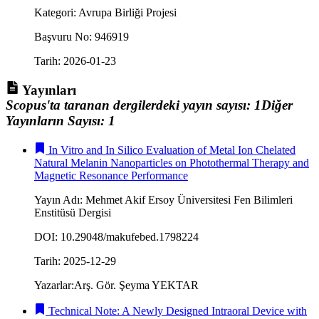
Kategori
:
Avrupa Birliği Projesi
Başvuru No
:
946919
Tarih
:
2026-01-23
Yayınları
Scopus'ta taranan dergilerdeki yayın sayısı
:
1
Diğer
Yayınların Sayısı
:
1
In Vitro and In Silico Evaluation of Metal Ion Chelated
Natural Melanin Nanoparticles on Photothermal Therapy and
Magnetic Resonance Performance
Yayın Adı
:
Mehmet Akif Ersoy Üniversitesi Fen Bilimleri
Enstitüsü Dergisi
DOI
:
10.29048/makufebed.1798224
Tarih
:
2025-12-29
Yazarlar
:
Arş. Gör. Şeyma YEKTAR
Technical Note: A Newly Designed Intraoral Device with