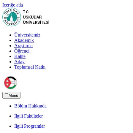
İçeriğe atla
Üniversitemiz
Akademik
Araştırma
Öğrenci
Kalite
Aday
Toplumsal Katkı
Menü
Bölüm Hakkında
İlgili Fakülteler
İlgili Programlar