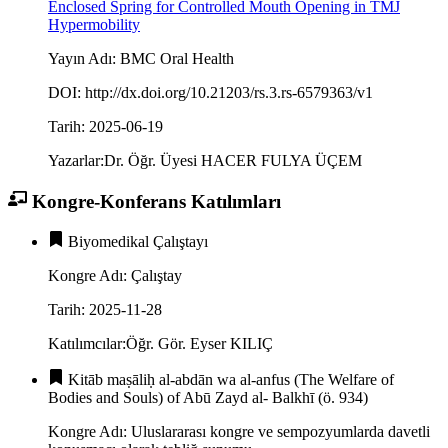
Enclosed Spring for Controlled Mouth Opening in TMJ
Hypermobility
Yayın Adı
:
BMC Oral Health
DOI
:
http://dx.doi.org/10.21203/rs.3.rs-6579363/v1
Tarih
:
2025-06-19
Yazarlar
:
Dr. Öğr. Üyesi HACER FULYA ÜÇEM
Kongre-Konferans Katılımları
Biyomedikal Çalıştayı
Kongre Adı
:
Çalıştay
Tarih
:
2025-11-28
Katılımcılar
:
Öğr. Gör. Eyser KILIÇ
Kitāb maṣāliḥ al-abdān wa al-anfus (The Welfare of
Bodies and Souls) of Abū Zayd al- Balkhī (ö. 934)
Kongre Adı
:
Uluslararası kongre ve sempozyumlarda davetli