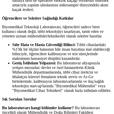
hastaya hem de operatöre elektrik kaçağı vermesini önlemek
amacıyla yapılan uluslararası mikroamper düzeyindeki akım
kaçak testleri.
Öğrencilere ve Sektöre Sağladığı Katkılar
Biyomedikal Teknoloji Laboratuvarı, öğrencileri sadece birer
kullanıcı olarak değil, tıbbi teknolojiyi tasarlayan, tamir eden ve
yöneten uzman mühendisler/teknikerler olarak sektöre hazırlar.
Sıfır Hata ve Hasta Güvenliği Bilinci:
Tıbbi cihazlardaki
%1'lik bir ölçüm hatasının bile insan hayatına mal olabileceği
bilinciyle, öğrencilere kalibrasyon ve test süreçlerinde
maksimum hassasiyet disiplini kazandırılır.
Geniş İstihdam Yelpazesi:
Bu laboratuvar altyapısıyla
yetişen mezunlar; devlet ve özel hastanelerin Klinik
Mühendislik departmanlarında, tıbbi cihaz üreticisi ve
ithalatçısı küresel firmaların teknik servis ve Ar-Ge
birimlerinde, kalibrasyon laboratuvarlarında ve ilaç/sağlık
teknolojisi start-up'larında "Biyomedikal Mühendisi" veya
"Biyomedikal Cihaz Teknikeri" olarak hızla istihdam edilirler.
Sık Sorulan Sorular
Bu laboratuvarı hangi bölümler kullanır?
Bu laboratuvarı
öncelikli olarak Mühendislik ve Doğa Bilimleri Fakültesi