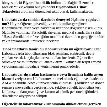
bünyesindeki
Biyomühendislik
bölümü ile Sağlık Hizmetleri
Meslek Yüksekokulu bünyesindeki
Biyomedikal Cihaz
Teknolojisi
programı öğrencileri aktif olarak kullanmaktadır.
Laboratuvarda canlılar üzerinde deneysel ölçümler yapılıyor
mu?
Hayır. Öğrenci güvenliği ve etik kurallar gereğince
laboratuvarda insan veya hayvanlar üzerinde doğrudan riskli klinik
ölçümler yapılmaz. Fizyolojik sinyaller, medikal standartlara sahip
"Hasta Simülatörleri" ve eğitim modülleri üzerinden gerçeğe birebir
yakın frekanslarda üretilerek incelenir.
Tıbbi cihazların tamiri bu laboratuvarda mı öğretiliyor?
Evet.
Laboratuvarda tıbbi cihazların blok şemaları, elektronik devre
yapıları ve sık karşılaşılan arıza modları incelenir. Öğrenciler
osiloskop ve multimetre kullanarak arızalı katmanları tespit etmeyi
ve donanımsal müdahale yöntemlerini pratik ederler.
Laboratuvar dışarıdan hastanelere veya firmalara kalibrasyon
hizmeti veriyor mu?
Laboratuvar temel olarak eğitim ve akademik
Ar-Ge odaklıdır. Ancak üniversitenin kurumsal iş birlikleri ve döner
sermaye mevzuatları çerçevesinde, sektöre yönelik tıbbi cihaz test,
kalibrasyon danışmanlığı ve kurumsal teknik personel eğitimleri
düzenleme altyapısına sahiptir.
Öğrencilerin laboratuvar kullanımında dikkat etmesi gereken