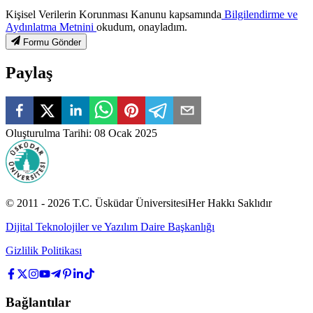
Kişisel Verilerin Korunması Kanunu kapsamında
Bilgilendirme ve
Aydınlatma Metnini
okudum, onayladım.
Formu Gönder
Paylaş
Oluşturulma Tarihi
:
08 Ocak 2025
© 2011 -
2026
T.C.
Üsküdar Üniversitesi
Her Hakkı Saklıdır
Dijital Teknolojiler ve Yazılım Daire Başkanlığı
Gizlilik Politikası
Bağlantılar