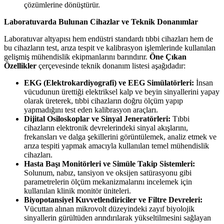
çözümlerine dönüştürür.
Laboratuvarda Bulunan Cihazlar ve Teknik Donanımlar
Laboratuvar altyapısı hem endüstri standardı tıbbi cihazları hem de
bu cihazların test, arıza tespit ve kalibrasyon işlemlerinde kullanılan
gelişmiş mühendislik ekipmanlarını barındırır.
Öne Çıkan
Özellikler
çerçevesinde teknik donanım listesi aşağıdadır:
EKG (Elektrokardiyografi) ve EEG Simülatörleri:
İnsan
vücudunun ürettiği elektriksel kalp ve beyin sinyallerini yapay
olarak üreterek, tıbbi cihazların doğru ölçüm yapıp
yapmadığını test eden kalibrasyon araçları.
Dijital Osiloskoplar ve Sinyal Jeneratörleri:
Tıbbi
cihazların elektronik devrelerindeki sinyal akışlarını,
frekansları ve dalga şekillerini görüntülemek, analiz etmek ve
arıza tespiti yapmak amacıyla kullanılan temel mühendislik
cihazları.
Hasta Başı Monitörleri ve Simüle Takip Sistemleri:
Solunum, nabız, tansiyon ve oksijen satürasyonu gibi
parametrelerin ölçüm mekanizmalarını incelemek için
kullanılan klinik monitör üniteleri.
Biyopotansiyel Kuvvetlendiriciler ve Filtre Devreleri:
Vücuttan alınan mikrovolt düzeyindeki zayıf biyolojik
sinyallerin gürültüden arındırılarak yükseltilmesini sağlayan