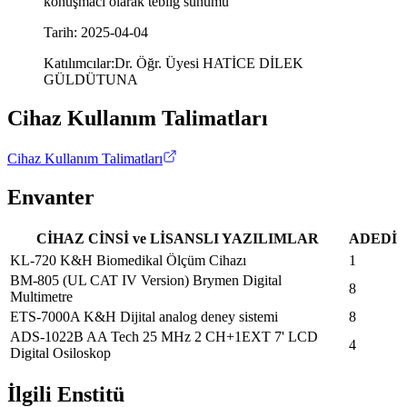
konuşmacı olarak tebliğ sunumu
Tarih
:
2025-04-04
Katılımcılar
:
Dr. Öğr. Üyesi HATİCE DİLEK
GÜLDÜTUNA
Cihaz Kullanım Talimatları
Cihaz Kullanım Talimatları
Envanter
CİHAZ CİNSİ ve LİSANSLI YAZILIMLAR
ADEDİ
KL-720 K&H Biomedikal Ölçüm Cihazı
1
BM-805 (UL CAT IV Version) Brymen Digital
8
Multimetre
ETS-7000A K&H Dijital analog deney sistemi
8
ADS-1022B AA Tech 25 MHz 2 CH+1EXT 7' LCD
4
Digital Osiloskop
İlgili Enstitü