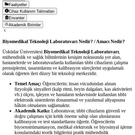
Faaliyetler
Cihaz Kullanım Talimatları
Envanter
Akademik Birimler
Biyomedikal Teknoloji Laboratuvarı Nedir? / Amacı Nedir?
Üsküdar Üniversitesi
Biyomedikal Teknoloji Laboratuvarı
,
mühendislik ve sağlık bilimlerinin kesişim noktasında yer alan,
hastanelerde ve laboratuvarlarda kullanılan tıbbi cihazların çalışma
prensiplerini, tasarımlarını ve kalibrasyon süreçlerini uygulamalı
olarak öğreten ileri düzey bir teknoloji merkezidir.
Temel Amaç:
Öğrencilerin; insan vücudundan alınan
fizyolojik sinyalleri (kalp ritmi, beyin dalgaları, kas aktiviteleri
vb.) ölçen, işleyen ve hastaların tedavisinde kullanılan tıbbi
elektronik sistemlerin donanımsal ve yazılımsal altyapısına
hâkim olmalarını sağlamaktır.
Akademik Katkı:
Laboratuvar, tıbbi cihazların güvenli ve
doğru çalışması için kritik öneme sahip olan uluslararası
kalibrasyon ve test standartlarını öğretir. Öğrencilerin
biyoenstrümantasyon, medikal elektronik ve biyosinyal işleme
konularındaki teorik bilgilerini pratik mühendislik