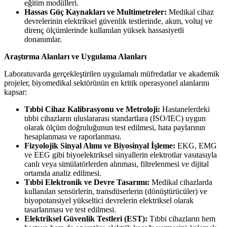
eğitim modülleri.
Hassas Güç Kaynakları ve Multimetreler:
Medikal cihaz
devrelerinin elektriksel güvenlik testlerinde, akım, voltaj ve
direnç ölçümlerinde kullanılan yüksek hassasiyetli
donanımlar.
Araştırma Alanları ve Uygulama Alanları
Laboratuvarda gerçekleştirilen uygulamalı müfredatlar ve akademik
projeler, biyomedikal sektörünün en kritik operasyonel alanlarını
kapsar:
Tıbbi Cihaz Kalibrasyonu ve Metroloji:
Hastanelerdeki
tıbbi cihazların uluslararası standartlara (ISO/IEC) uygun
olarak ölçüm doğruluğunun test edilmesi, hata paylarının
hesaplanması ve raporlanması.
Fizyolojik Sinyal Alımı ve Biyosinyal İşleme:
EKG, EMG
ve EEG gibi biyoelektriksel sinyallerin elektrotlar vasıtasıyla
canlı veya simülatörlerden alınması, filtrelenmesi ve dijital
ortamda analiz edilmesi.
Tıbbi Elektronik ve Devre Tasarımı:
Medikal cihazlarda
kullanılan sensörlerin, transdüserlerin (dönüştürücüler) ve
biyopotansiyel yükseltici devrelerin elektriksel olarak
tasarlanması ve test edilmesi.
Elektriksel Güvenlik Testleri (EST):
Tıbbi cihazların hem