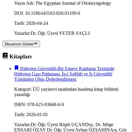
Yayın Adı
:
The Egyptian Journal of Otolaryngology
DOI
:
10.1186/s43163-026-01109-0
Tarih
:
2026-04-24
Yazarlar
:
Dr. Öğr. Üyesi YETER SAÇLI
Devamını Göster
Kitapları
Hidrojen Güvenliği-Bir Emaye Kaplama Tesisinde
Hidrojen Gazı Patlaması: İşçi Sağlığı ve İş Güvenliği
Yönünden Olgu Değerlendirmesi
Kategori
:
ÜÜ yayinevi tarafından basılmış kitap bölümü
yazarlığı
ISBN
:
978-625-93668-6-9
Tarih
:
2026-01-01
Yazarlar
:
Dr. Öğr. Üyesi Rüştü UÇAN
Doç. Dr. Müge
ENSARİ ÖZAY
Dr. Öğr. Üyesi Ayhan ÖZŞAHİN
Arş. Gör.