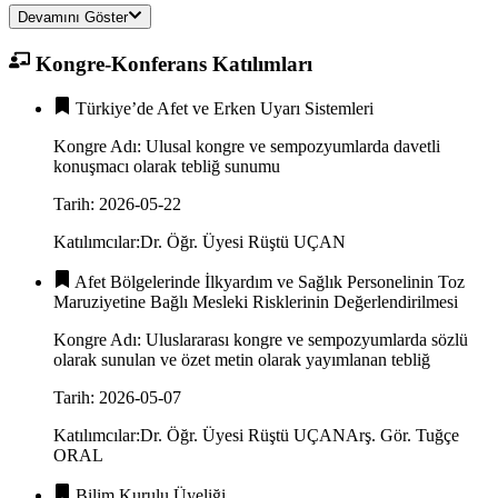
Devamını Göster
Kongre-Konferans Katılımları
Türkiye’de Afet ve Erken Uyarı Sistemleri
Kongre Adı
:
Ulusal kongre ve sempozyumlarda davetli
konuşmacı olarak tebliğ sunumu
Tarih
:
2026-05-22
Katılımcılar
:
Dr. Öğr. Üyesi Rüştü UÇAN
Afet Bölgelerinde İlkyardım ve Sağlık Personelinin Toz
Maruziyetine Bağlı Mesleki Risklerinin Değerlendirilmesi
Kongre Adı
:
Uluslararası kongre ve sempozyumlarda sözlü
olarak sunulan ve özet metin olarak yayımlanan tebliğ
Tarih
:
2026-05-07
Katılımcılar
:
Dr. Öğr. Üyesi Rüştü UÇAN
Arş. Gör. Tuğçe
ORAL
Bilim Kurulu Üyeliği