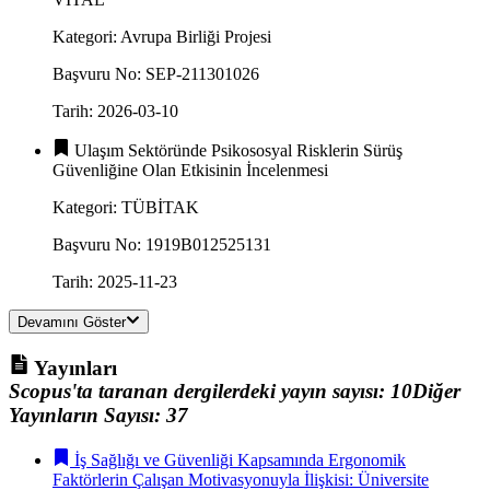
Kategori
:
Avrupa Birliği Projesi
Başvuru No
:
SEP-211301026
Tarih
:
2026-03-10
Ulaşım Sektöründe Psikososyal Risklerin Sürüş
Güvenliğine Olan Etkisinin İncelenmesi
Kategori
:
TÜBİTAK
Başvuru No
:
1919B012525131
Tarih
:
2025-11-23
Devamını Göster
Yayınları
Scopus'ta taranan dergilerdeki yayın sayısı
:
10
Diğer
Yayınların Sayısı
:
37
İş Sağlığı ve Güvenliği Kapsamında Ergonomik
Faktörlerin Çalışan Motivasyonuyla İlişkisi: Üniversite