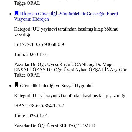
Tuğçe ORAL
Hİdrojen Güvenlİğİ -Sürdürülebilir Geleceğin Enerji
Vizyonu: Hidrojen
Kategori
:
ÜÜ yayinevi tarafından basılmış kitap bölümü
yazarlığı
ISBN
:
978-625-93668-6-9
Tarih
:
2026-01-01
Yazarlar
:
Dr. Öğr. Üyesi Rüştü UÇAN
Doç. Dr. Müge
ENSARİ ÖZAY
Dr. Öğr. Üyesi Ayhan ÖZŞAHİN
Arş. Gör.
Tuğçe ORAL
Güvenlik Liderliği ve Sosyal Uygunluk
Kategori
:
Ulusal yayınevi tarafından basılmış kitap yazarlığı
ISBN
:
978-625-364-125-2
Tarih
:
2026-01-01
Yazarlar
:
Dr. Öğr. Üyesi SERTAÇ TEMUR