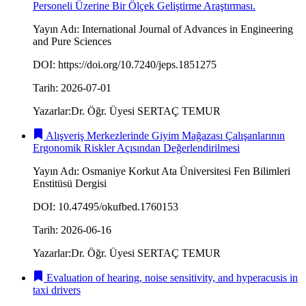
Personeli Üzerine Bir Ölçek Geliştirme Araştırması.
Yayın Adı
:
International Journal of Advances in Engineering
and Pure Sciences
DOI
:
https://doi.org/10.7240/jeps.1851275
Tarih
:
2026-07-01
Yazarlar
:
Dr. Öğr. Üyesi SERTAÇ TEMUR
Alışveriş Merkezlerinde Giyim Mağazası Çalışanlarının
Ergonomik Riskler Açısından Değerlendirilmesi
Yayın Adı
:
Osmaniye Korkut Ata Üniversitesi Fen Bilimleri
Enstitüsü Dergisi
DOI
:
10.47495/okufbed.1760153
Tarih
:
2026-06-16
Yazarlar
:
Dr. Öğr. Üyesi SERTAÇ TEMUR
Evaluation of hearing, noise sensitivity, and hyperacusis in
taxi drivers