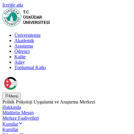
İçeriğe atla
Üniversitemiz
Akademik
Araştırma
Öğrenci
Kalite
Aday
Toplumsal Katkı
Menü
Politik Psikoloji Uygulama ve Araştırma Merkezi
Hakkında
Müdürün Mesajı
Merkez Faaliyetleri
Kurullar
Kurullar