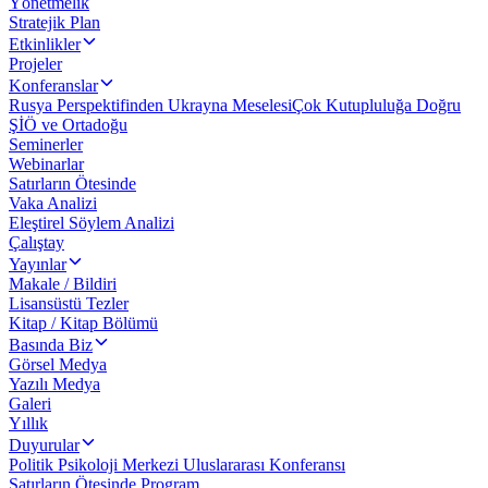
Yönetmelik
Stratejik Plan
Etkinlikler
Projeler
Konferanslar
Rusya Perspektifinden Ukrayna Meselesi
Çok Kutupluluğa Doğru
ŞİÖ ve Ortadoğu
Seminerler
Webinarlar
Satırların Ötesinde
Vaka Analizi
Eleştirel Söylem Analizi
Çalıştay
Yayınlar
Makale / Bildiri
Lisansüstü Tezler
Kitap / Kitap Bölümü
Basında Biz
Görsel Medya
Yazılı Medya
Galeri
Yıllık
Duyurular
Politik Psikoloji Merkezi Uluslararası Konferansı
Satırların Ötesinde Program