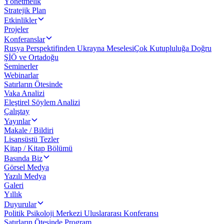
Yönetmelik
Stratejik Plan
Etkinlikler
Projeler
Konferanslar
Rusya Perspektifinden Ukrayna Meselesi
Çok Kutupluluğa Doğru
ŞİÖ ve Ortadoğu
Seminerler
Webinarlar
Satırların Ötesinde
Vaka Analizi
Eleştirel Söylem Analizi
Çalıştay
Yayınlar
Makale / Bildiri
Lisansüstü Tezler
Kitap / Kitap Bölümü
Basında Biz
Görsel Medya
Yazılı Medya
Galeri
Yıllık
Duyurular
Politik Psikoloji Merkezi Uluslararası Konferansı
Satırların Ötesinde Program