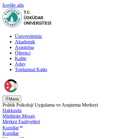
İçeriğe atla
Üniversitemiz
Akademik
Araştırma
Öğrenci
Kalite
Aday
Toplumsal Katkı
Menü
Politik Psikoloji Uygulama ve Araştırma Merkezi
Hakkında
Müdürün Mesajı
Merkez Faaliyetleri
Kurullar
Kurullar