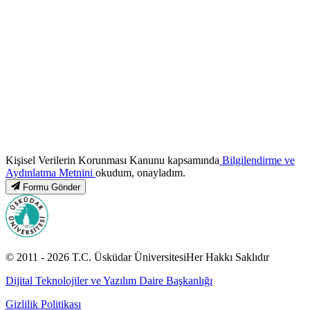
Kişisel Verilerin Korunması Kanunu kapsamında
Bilgilendirme ve
Aydınlatma Metnini
okudum, onayladım.
Formu Gönder
© 2011 -
2026
T.C.
Üsküdar Üniversitesi
Her Hakkı Saklıdır
Dijital Teknolojiler ve Yazılım Daire Başkanlığı
Gizlilik Politikası