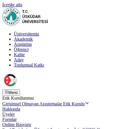
İçeriğe atla
Üniversitemiz
Akademik
Araştırma
Öğrenci
Kalite
Aday
Toplumsal Katkı
Menü
Etik Kurullarımız
Girişimsel Olmayan Araştırmalar Etik Kurulu
Hakkında
Üyeler
Formlar
Online Başvuru