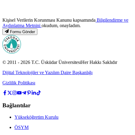
Kişisel Verilerin Korunması Kanunu kapsamında
Bilgilendirme ve
Aydınlatma Metnini
okudum, onayladım.
Formu Gönder
© 2011 -
2026
T.C.
Üsküdar Üniversitesi
Her Hakkı Saklıdır
Dijital Teknolojiler ve Yazılım Daire Başkanlığı
Gizlilik Politikası
Bağlantılar
Yükseköğretim Kurulu
ÖSYM