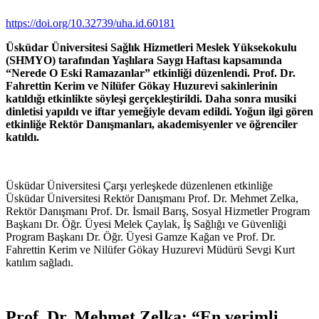
https://doi.org/10.32739/uha.id.60181
Üsküdar Üniversitesi Sağlık Hizmetleri Meslek Yüksekokulu
(SHMYO) tarafından Yaşlılara Saygı Haftası kapsamında
“Nerede O Eski Ramazanlar” etkinliği düzenlendi. Prof. Dr.
Fahrettin Kerim ve Nilüfer Gökay Huzurevi sakinlerinin
katıldığı etkinlikte söyleşi gerçekleştirildi. Daha sonra musiki
dinletisi yapıldı ve iftar yemeğiyle devam edildi. Yoğun ilgi gören
etkinliğe Rektör Danışmanları, akademisyenler ve öğrenciler
katıldı.
Üsküdar Üniversitesi Çarşı yerleşkede düzenlenen etkinliğe
Üsküdar Üniversitesi Rektör Danışmanı Prof. Dr. Mehmet Zelka,
Rektör Danışmanı Prof. Dr. İsmail Barış, Sosyal Hizmetler Program
Başkanı Dr. Öğr. Üyesi Melek Çaylak, İş Sağlığı ve Güvenliği
Program Başkanı Dr. Öğr. Üyesi Gamze Kağan ve Prof. Dr.
Fahrettin Kerim ve Nilüfer Gökay Huzurevi Müdürü Sevgi Kurt
katılım sağladı.
Prof. Dr. Mehmet Zelka: “En verimli