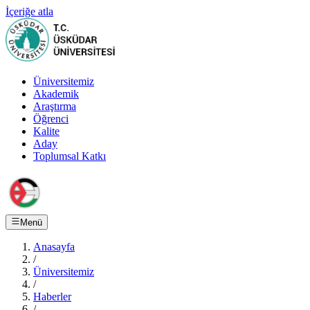
İçeriğe atla
Üniversitemiz
Akademik
Araştırma
Öğrenci
Kalite
Aday
Toplumsal Katkı
Menü
Anasayfa
/
Üniversitemiz
/
Haberler
/