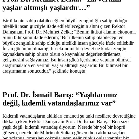
yaşlar altmışlı yaşlardır…”
Bir ülkenin sahip olabileceği en büyük zenginliğin sahip olduğu
nitelikli insan gücüyle ifade edilebileceğinin altını çizen Rektör
Danışmanı Prof. Dr. Mehmet Zelka; “Benim iktisat alanım ekonomi.
Şunu bilir şunu ifade ederim; ‘Bir ülkenin sahip olabileceği en
büyük zenginlik sahip olduğu nitelikli insan gücüyle ifade edilebilir.
İnsan gücünün olmadığı bir ekonomi bir devlet ne kadar zengin
kaynaklara sahip olursa olsun o kaynaklar değerlendirilemez,
gelişmesini sağlayamaz. Bu insan gücü içerisinde yapılan bilimsel
araştırmalarda en verimli yaşlar altmışlı yaşlardır. Bu bilimsel bir
araştırmanın sonucudur.” şeklinde konuştu.
Prof. Dr. İsmail Barış: “Yaşlılarımız
değil, kıdemli vatandaşlarımız var”
Kıdemli vatandaşların aldıkları emaneti şu anki nesillere devrettiğine
dikkat çeken Rektör Danışmanı Prof. Dr. İsmail Barış: “Ben size
yaşlı değil, kıdemli vatandaş diyorum. Nerede bir yol bir köprü
görsem, nerede bir Mihrimah Sultan görsem hep aklıma saçları
beyazlamış, omuzları çökmüş insan gelir çünkü onlar yaptılar biz