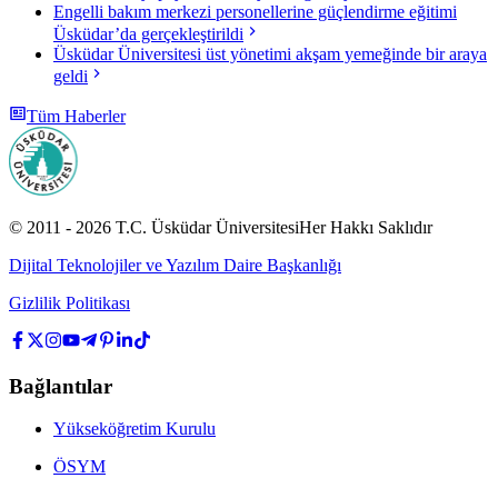
Engelli bakım merkezi personellerine güçlendirme eğitimi
Üsküdar’da gerçekleştirildi
Üsküdar Üniversitesi üst yönetimi akşam yemeğinde bir araya
geldi
Tüm Haberler
© 2011 -
2026
T.C.
Üsküdar Üniversitesi
Her Hakkı Saklıdır
Dijital Teknolojiler ve Yazılım Daire Başkanlığı
Gizlilik Politikası
Bağlantılar
Yükseköğretim Kurulu
ÖSYM