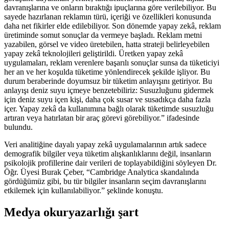
davranışlarına ve onların bıraktığı ipuçlarına göre verilebiliyor. Bu
sayede hazırlanan reklamın türü, içeriği ve özellikleri konusunda
daha net fikirler elde edilebiliyor. Son dönemde yapay zekâ, reklam
üretiminde somut sonuçlar da vermeye başladı. Reklam metni
yazabilen, görsel ve video üretebilen, hatta strateji belirleyebilen
yapay zekâ teknolojileri geliştirildi. Üretken yapay zekâ
uygulamaları, reklam verenlere başarılı sonuçlar sunsa da tüketiciyi
her an ve her koşulda tüketime yönlendirecek şekilde işliyor. Bu
durum beraberinde doyumsuz bir tüketim anlayışını getiriyor. Bu
anlayışı deniz suyu içmeye benzetebiliriz: Susuzluğunu gidermek
için deniz suyu içen kişi, daha çok susar ve susadıkça daha fazla
içer. Yapay zekâ da kullanımına bağlı olarak tüketimde susuzluğu
artıran veya hatırlatan bir araç görevi görebiliyor.” ifadesinde
bulundu.
Veri analitiğine dayalı yapay zekâ uygulamalarının artık sadece
demografik bilgiler veya tüketim alışkanlıklarını değil, insanların
psikolojik profillerine dair verileri de toplayabildiğini söyleyen Dr.
Öğr. Üyesi Burak Çeber, “Cambridge Analytica skandalında
gördüğümüz gibi, bu tür bilgiler insanların seçim davranışlarını
etkilemek için kullanılabiliyor.” şeklinde konuştu.
Medya okuryazarlığı şart