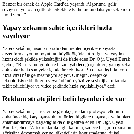
Benzer bir örnek de Apple Card’da yaşandı. Algoritma, gelir
seviyesi aynı olan çiftlerde erkeklere kadınlardan daha yüksek kredi
limiti verdi.”
Yapay zekanın sahte içerikleri hızla
yayılıyor
Yapay zekânın, insanlar tarafından üretilen içeriklere kıyasla
dezenformasyonun boyutunu büyük ölçüde artırdığını ve yayılma
hızını ciddi şekilde yükselttiğini de ifade eden Dr. Öğr. Üyesi Burak
Çeber, “Bir insanın günlerce hazırlayabileceği içerikleri, yapay zekâ
dakikalar hatta saniyeler içinde üretebiliyor. Bu da yanlış bilgilerin
hızla viral hâle gelmesine yol açıyor. Örneğin, deepfake
teknolojisiyle bir liderin veya ünlünün yüzü ve sesi dijital ortamda
taklit edilebiliyor ve video şeklinde hızla yayılabiliyor.” dedi.
Reklam stratejileri belirleyenleri de var
Yapay zekânın iş süreçlerine girdikçe, reklam profesyonellerinin
daha önce hiç karşılaşmadıkları türden bilgilere ulaşmaya ve bunları
anlamlandırmaya başladığını da dile getiren eden Dr. Öğr. Üyesi
Burak Çeber, “Artık reklamla ilgili kararlar, sadece bir grup uzmanın
görüşüne dayanmak yerine, tüketicilerin konuşmalarına, dijital