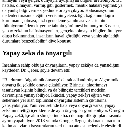
almayan veya gerçek dünyayla uyuşmayan bilgiler üretebiliyor. Bu
hatalar, olmayanı varmış gibi göstermek, mantık hataları yapmak ya
da yanlış bilgi vermek şeklinde ortaya çıkıyor. Halüsinasyonun
nedenleri arasında eğitim verisinin yetersizliği, bağlamın doğru
kurulmamış olması, fazla genelleme yapılması ve sistemin
‘bilmiyorum’ demek yerine tahmin yürütmesi bulunuyor. Kısacası,
yapay zekânın halüsinasyonları, gerçekte olmayan bilgileri üretiyor
oluşu bakımından, insanların hayal gördüğü veya yanlış algıladığı
durumlara benzetilebilir.” diye konuştu.
Yapay zeka da önyargılı
İnsanların sahip olduğu önyargıların, yapay zekâya da yansıdığını
kaydeden Dr. Çeber, şöyle devam etti:
“Bu durum, ‘algoritmik önyargı’ olarak adlandırılıyor. Algoritmik
önyargı iki şekilde ortaya çıkabiliyor. Birincisi, algoritmayı
tasarlayan kişinin bilinçli ya da bilinçsiz tercihleri modelin
davranışına yansıyabiliyor. İkincisi, yapay zekâyı eğiten veri
setlerinde yer alan toplumsal önyargılar sistemin çıktılarına
yansıyabiliyor. Yani veri setinde hata veya önyargı varsa, yapay
zekânın ürettiği içeriklerde de aynı önyargılar görülebiliyor. Örneğin
Yapay zekâ, işe alım süreçlerinde bazı demografik gruplar arasında
ayrım yapabiliyor. 2018 yılında Google, özgeçmiş tarama aracının
kadın adayların başvurularını geri plana atması nedeniyle eleştirildi.