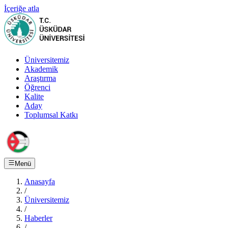
İçeriğe atla
Üniversitemiz
Akademik
Araştırma
Öğrenci
Kalite
Aday
Toplumsal Katkı
Menü
Anasayfa
/
Üniversitemiz
/
Haberler
/