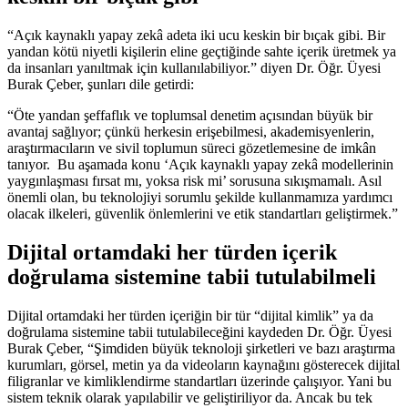
“Açık kaynaklı yapay zekâ adeta iki ucu keskin bir bıçak gibi. Bir
yandan kötü niyetli kişilerin eline geçtiğinde sahte içerik üretmek ya
da insanları yanıltmak için kullanılabiliyor.” diyen Dr. Öğr. Üyesi
Burak Çeber, şunları dile getirdi:
“Öte yandan şeffaflık ve toplumsal denetim açısından büyük bir
avantaj sağlıyor; çünkü herkesin erişebilmesi, akademisyenlerin,
araştırmacıların ve sivil toplumun süreci gözetlemesine de imkân
tanıyor. Bu aşamada konu ‘Açık kaynaklı yapay zekâ modellerinin
yaygınlaşması fırsat mı, yoksa risk mi’ sorusuna sıkışmamalı. Asıl
önemli olan, bu teknolojiyi sorumlu şekilde kullanmamıza yardımcı
olacak ilkeleri, güvenlik önlemlerini ve etik standartları geliştirmek.”
Dijital ortamdaki her türden içerik
doğrulama sistemine tabii tutulabilmeli
Dijital ortamdaki her türden içeriğin bir tür “dijital kimlik” ya da
doğrulama sistemine tabii tutulabileceğini kaydeden Dr. Öğr. Üyesi
Burak Çeber, “Şimdiden büyük teknoloji şirketleri ve bazı araştırma
kurumları, görsel, metin ya da videoların kaynağını gösterecek dijital
filigranlar ve kimliklendirme standartları üzerinde çalışıyor. Yani bu
sistem teknik olarak yapılabilir ve geliştiriliyor da. Ancak bu tek