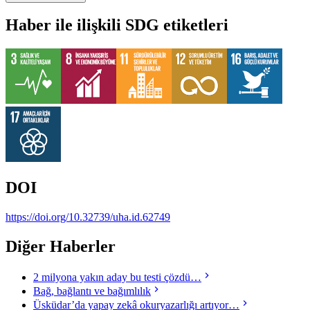
Haber ile ilişkili SDG etiketleri
DOI
https://doi.org/10.32739/uha.id.62749
Diğer Haberler
2 milyona yakın aday bu testi çözdü…
Bağ, bağlantı ve bağımlılık
Üsküdar’da yapay zekâ okuryazarlığı artıyor…