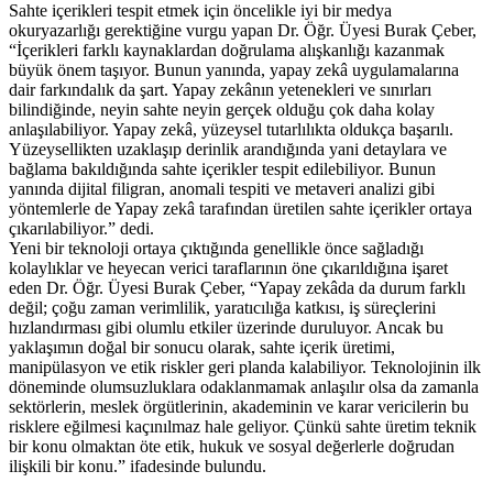
Sahte içerikleri tespit etmek için öncelikle iyi bir medya
okuryazarlığı gerektiğine vurgu yapan Dr. Öğr. Üyesi Burak Çeber,
“İçerikleri farklı kaynaklardan doğrulama alışkanlığı kazanmak
büyük önem taşıyor. Bunun yanında, yapay zekâ uygulamalarına
dair farkındalık da şart. Yapay zekânın yetenekleri ve sınırları
bilindiğinde, neyin sahte neyin gerçek olduğu çok daha kolay
anlaşılabiliyor. Yapay zekâ, yüzeysel tutarlılıkta oldukça başarılı.
Yüzeysellikten uzaklaşıp derinlik arandığında yani detaylara ve
bağlama bakıldığında sahte içerikler tespit edilebiliyor. Bunun
yanında dijital filigran, anomali tespiti ve metaveri analizi gibi
yöntemlerle de Yapay zekâ tarafından üretilen sahte içerikler ortaya
çıkarılabiliyor.” dedi.
Yeni bir teknoloji ortaya çıktığında genellikle önce sağladığı
kolaylıklar ve heyecan verici taraflarının öne çıkarıldığına işaret
eden Dr. Öğr. Üyesi Burak Çeber, “Yapay zekâda da durum farklı
değil; çoğu zaman verimlilik, yaratıcılığa katkısı, iş süreçlerini
hızlandırması gibi olumlu etkiler üzerinde duruluyor. Ancak bu
yaklaşımın doğal bir sonucu olarak, sahte içerik üretimi,
manipülasyon ve etik riskler geri planda kalabiliyor. Teknolojinin ilk
döneminde olumsuzluklara odaklanmamak anlaşılır olsa da zamanla
sektörlerin, meslek örgütlerinin, akademinin ve karar vericilerin bu
risklere eğilmesi kaçınılmaz hale geliyor. Çünkü sahte üretim teknik
bir konu olmaktan öte etik, hukuk ve sosyal değerlerle doğrudan
ilişkili bir konu.” ifadesinde bulundu.