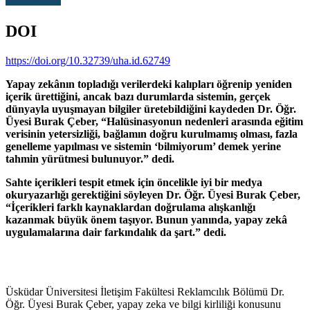
DOI
https://doi.org/10.32739/uha.id.62749
Yapay zekânın topladığı verilerdeki kalıpları öğrenip yeniden
içerik ürettiğini, ancak bazı durumlarda sistemin, gerçek
dünyayla uyuşmayan bilgiler üretebildiğini kaydeden Dr. Öğr.
Üyesi Burak Çeber, “Halüsinasyonun nedenleri arasında eğitim
verisinin yetersizliği, bağlamın doğru kurulmamış olması, fazla
genelleme yapılması ve sistemin ‘bilmiyorum’ demek yerine
tahmin yürütmesi bulunuyor.” dedi.
Sahte içerikleri tespit etmek için öncelikle iyi bir medya
okuryazarlığı gerektiğini söyleyen Dr. Öğr. Üyesi Burak Çeber,
“İçerikleri farklı kaynaklardan doğrulama alışkanlığı
kazanmak büyük önem taşıyor. Bunun yanında, yapay zekâ
uygulamalarına dair farkındalık da şart.” dedi.
Üsküdar Üniversitesi İletişim Fakültesi Reklamcılık Bölümü Dr.
Öğr. Üyesi Burak Çeber, yapay zeka ve bilgi kirliliği konusunu