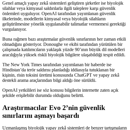
Genel amaçlı yapay zekâ sistemleri geliştiren şirketler ise biyolojik
silahlar veya kimyasal saldırılarla ilgili taleplere karşı güvenlik
önlemleri uyguluyor. OpenAI tarafından yayımlanan güvenlik
ilkelerinde, modellerin kimyasal veya biyolojik silahların
geliştirilmesine yönelik uygulanabilir talimatlar vermemesi gerektiği
vurgulanıyor.
Buna rağmen bazı araştırmalar güvenlik sınırlarının her zaman etkili
olmadığını gösteriyor. Donoughe ve ekibi tarafından yürütülen bir
çalışmada katılımcıların yaklaşık yüzde 90’ının büyük dil modelleri
aracılığıyla yüksek riskli biyolojik bilgilere ulaşabildiği tespit edildi.
The New York Times tarafından yayımlanan bir haberde ise
Hindistan’da terör saldırısı planladığı iddiasıyla tutuklanan bir
kişinin, risin toksini üretimi konusunda ChatGPT ve yapay zekâ
destekli arama araçlarından bilgi aldığı öne sürüldü.
OpenAI yetkilileri ise söz konusu bilgilerin internette zaten açık
şekilde erişilebilir durumda olduğunu belirtti.
Araştırmacılar Evo 2’nin güvenlik
sınırlarını aşmayı başardı
Uzmanlaşmış biyolojik yapay zekâ sistemleri de benzer tartışmaların