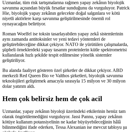
Uzmanlar, tüm risk tartışmalarına rağmen yapay zekânın biyolojik
savunma açısından büyük fırsatlar sunduğunu da vurguluyor. Patrick
Hie, biyolojik yapay zekânın gelecekte doğal salgınlara ve kötü
niyetli aktörlere karşı savunma geliştirilmesinde önemli rol
oynayacağını belirtiyor.
Roman Woelfel ise toksin tasarlayabilen yapay zekâ sistemlerinin
aynı zamanda antitoksinler ve yeni tedavi yöntemleri de
geliştirebileceğine dikkat çekiyor. NATO ile yürütülen çalışmalarda,
şüpheli örneklerdeki yapay tasarım proteinlerin kütle spektrometrisi
kullanılarak hızlı şekilde tespit edilmesine yönelik sistemler
geliştiriliyor.
Bu alanda faaliyet gösteren özel şirketler de dikkat çekiyor. ABD
merkezli Red Queen Bio ve Valthos şirketleri, biyolojik savunma
teknolojileri geliştirmek amacıyla sırasıyla 15 milyon ve 30 milyon
dolar yatırım aldı.
Hem çok belirsiz hem de çok acil
Uzmanlar, yapay zekânın biyoloji üzerindeki etkilerinin henüz tam
olarak öngörülemediğini vurguluyor. Jassi Pannu, yapay zekânın
kötüye kullanım potansiyelinin ne kadar büyüyebileceğinin hâlâ
bilinmediğini ifade ederken, Tessa Alexanian ise mevcut tabloyu şu