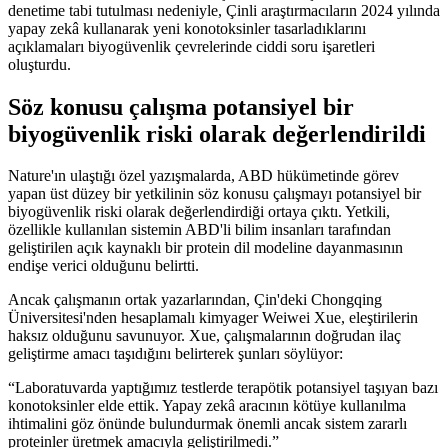
denetime tabi tutulması nedeniyle, Çinli araştırmacıların 2024 yılında
yapay zekâ kullanarak yeni konotoksinler tasarladıklarını
açıklamaları biyogüvenlik çevrelerinde ciddi soru işaretleri
oluşturdu.
Söz konusu çalışma potansiyel bir
biyogüvenlik riski olarak değerlendirildi
Nature'ın ulaştığı özel yazışmalarda, ABD hükümetinde görev
yapan üst düzey bir yetkilinin söz konusu çalışmayı potansiyel bir
biyogüvenlik riski olarak değerlendirdiği ortaya çıktı. Yetkili,
özellikle kullanılan sistemin ABD'li bilim insanları tarafından
geliştirilen açık kaynaklı bir protein dil modeline dayanmasının
endişe verici olduğunu belirtti.
Ancak çalışmanın ortak yazarlarından, Çin'deki Chongqing
Üniversitesi'nden hesaplamalı kimyager Weiwei Xue, eleştirilerin
haksız olduğunu savunuyor. Xue, çalışmalarının doğrudan ilaç
geliştirme amacı taşıdığını belirterek şunları söylüyor:
“Laboratuvarda yaptığımız testlerde terapötik potansiyel taşıyan bazı
konotoksinler elde ettik. Yapay zekâ aracının kötüye kullanılma
ihtimalini göz önünde bulundurmak önemli ancak sistem zararlı
proteinler üretmek amacıyla geliştirilmedi.”