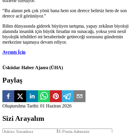
sözlerle özetliyor:
“Bu alanın pek çok yönü bana hem son derece belirsiz hem de son
derece acil görünüyor.”
Bilim dünyasında giderek büyüyen tartışma, yapay zekânın biyoloji
alanında insanlık için büyük fırsatlar mı sunacağı, yoksa yeni nesil
biyolojik tehditleri mi beraberinde getireceği sorusunu gündemin
merkezine taşımaya devam ediyor.
Ayrıntı İçin
Üsküdar Haber Ajansı (ÜHA)
Paylaş
Oluşturulma Tarihi
:
01 Haziran 2026
Sizi Arayalım