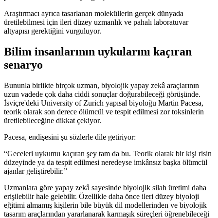
Araştırmacı ayrıca tasarlanan moleküllerin gerçek dünyada
üretilebilmesi için ileri düzey uzmanlık ve pahalı laboratuvar
altyapısı gerektiğini vurguluyor.
Bilim insanlarının uykularını kaçıran
senaryo
Bununla birlikte birçok uzman, biyolojik yapay zekâ araçlarının
uzun vadede çok daha ciddi sonuçlar doğurabileceği görüşünde.
İsviçre'deki University of Zurich yapısal biyoloğu Martin Pacesa,
teorik olarak son derece ölümcül ve tespit edilmesi zor toksinlerin
üretilebileceğine dikkat çekiyor.
Pacesa, endişesini şu sözlerle dile getiriyor:
“Geceleri uykumu kaçıran şey tam da bu. Teorik olarak bir kişi risin
düzeyinde ya da tespit edilmesi neredeyse imkânsız başka ölümcül
ajanlar geliştirebilir.”
Uzmanlara göre yapay zekâ sayesinde biyolojik silah üretimi daha
erişilebilir hale gelebilir. Özellikle daha önce ileri düzey biyoloji
eğitimi almamış kişilerin bile büyük dil modellerinden ve biyolojik
tasarım araçlarından yararlanarak karmaşık süreçleri öğrenebileceği