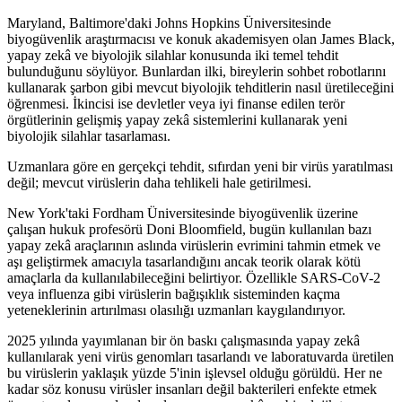
Maryland, Baltimore'daki Johns Hopkins Üniversitesinde
biyogüvenlik araştırmacısı ve konuk akademisyen olan James Black,
yapay zekâ ve biyolojik silahlar konusunda iki temel tehdit
bulunduğunu söylüyor. Bunlardan ilki, bireylerin sohbet robotlarını
kullanarak şarbon gibi mevcut biyolojik tehditlerin nasıl üretileceğini
öğrenmesi. İkincisi ise devletler veya iyi finanse edilen terör
örgütlerinin gelişmiş yapay zekâ sistemlerini kullanarak yeni
biyolojik silahlar tasarlaması.
Uzmanlara göre en gerçekçi tehdit, sıfırdan yeni bir virüs yaratılması
değil; mevcut virüslerin daha tehlikeli hale getirilmesi.
New York'taki Fordham Üniversitesinde biyogüvenlik üzerine
çalışan hukuk profesörü Doni Bloomfield, bugün kullanılan bazı
yapay zekâ araçlarının aslında virüslerin evrimini tahmin etmek ve
aşı geliştirmek amacıyla tasarlandığını ancak teorik olarak kötü
amaçlarla da kullanılabileceğini belirtiyor. Özellikle SARS-CoV-2
veya influenza gibi virüslerin bağışıklık sisteminden kaçma
yeteneklerinin artırılması olasılığı uzmanları kaygılandırıyor.
2025 yılında yayımlanan bir ön baskı çalışmasında yapay zekâ
kullanılarak yeni virüs genomları tasarlandı ve laboratuvarda üretilen
bu virüslerin yaklaşık yüzde 5'inin işlevsel olduğu görüldü. Her ne
kadar söz konusu virüsler insanları değil bakterileri enfekte etmek