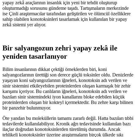
yapay zekâ araçlarının insanlık için yeni bir tehdit oluşturup
oluşturmadığı sorusunu gündeme taşıdı. Tartışmaların merkezinde
ise Çinli araştırmacılar tarafından geliştirilen ve ölümcül özelliklere
sahip olabilen konotoksinleri tasarlamak için kullanılan bir yapay
zekâ sistemi yer alıyor.
Bir salyangozun zehri yapay zekâ ile
yeniden tasarlanıyor
Bilim insanlarının dikkat çektiği örneklerden biri, koni
salyangozlarının ürettiği son derece güçlü toksinler oldu. Denizlerde
yaşayan koni salyangozlarının iğneleri, konotoksin adı verilen ve
sinir sistemini etkileyebilen proteinlerden oluşan karmaşık bir zehir
karışımı içeriyor. Bu canlıların iğneleri, konotoksin adı verilen ve
bazıları sinir sistemindeki iyon kanallarını bloke edebilen küçük
proteinlerden oluşan bir kokteyl içermektedir. Bu zehre karşı bilinen
bir panzehir bulunmuyor.
Öte yandan bu moleküllerin tamamı zararlı değil. Hatta bazıları tıbbi
tedavilerde kullanılabiliyor. Kronik ağrı tedavisinde kullanılan bazı
ilaçlar doğrudan konotoksinlerden türetilmiş durumda. Ancak
tehlikeli konotoksinler üzerine araştırmaların birçok ülkede sıkı