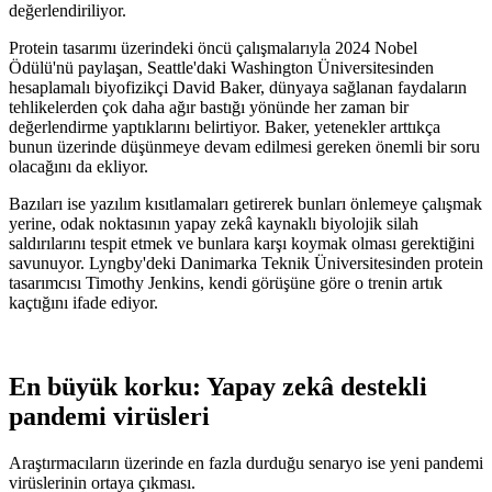
değerlendiriliyor.
Protein tasarımı üzerindeki öncü çalışmalarıyla 2024 Nobel
Ödülü'nü paylaşan, Seattle'daki Washington Üniversitesinden
hesaplamalı biyofizikçi David Baker, dünyaya sağlanan faydaların
tehlikelerden çok daha ağır bastığı yönünde her zaman bir
değerlendirme yaptıklarını belirtiyor. Baker, yetenekler arttıkça
bunun üzerinde düşünmeye devam edilmesi gereken önemli bir soru
olacağını da ekliyor.
Bazıları ise yazılım kısıtlamaları getirerek bunları önlemeye çalışmak
yerine, odak noktasının yapay zekâ kaynaklı biyolojik silah
saldırılarını tespit etmek ve bunlara karşı koymak olması gerektiğini
savunuyor. Lyngby'deki Danimarka Teknik Üniversitesinden protein
tasarımcısı Timothy Jenkins, kendi görüşüne göre o trenin artık
kaçtığını ifade ediyor.
En büyük korku: Yapay zekâ destekli
pandemi virüsleri
Araştırmacıların üzerinde en fazla durduğu senaryo ise yeni pandemi
virüslerinin ortaya çıkması.