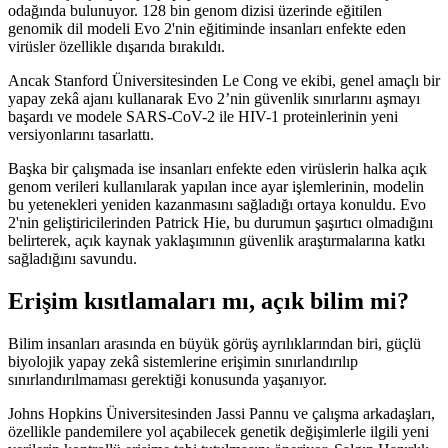
odağında bulunuyor. 128 bin genom dizisi üzerinde eğitilen
genomik dil modeli Evo 2'nin eğitiminde insanları enfekte eden
virüsler özellikle dışarıda bırakıldı.
Ancak Stanford Üniversitesinden Le Cong ve ekibi, genel amaçlı bir
yapay zekâ ajanı kullanarak Evo 2’nin güvenlik sınırlarını aşmayı
başardı ve modele SARS-CoV-2 ile HIV-1 proteinlerinin yeni
versiyonlarını tasarlattı.
Başka bir çalışmada ise insanları enfekte eden virüslerin halka açık
genom verileri kullanılarak yapılan ince ayar işlemlerinin, modelin
bu yetenekleri yeniden kazanmasını sağladığı ortaya konuldu. Evo
2'nin geliştiricilerinden Patrick Hie, bu durumun şaşırtıcı olmadığını
belirterek, açık kaynak yaklaşımının güvenlik araştırmalarına katkı
sağladığını savundu.
Erişim kısıtlamaları mı, açık bilim mi?
Bilim insanları arasında en büyük görüş ayrılıklarından biri, güçlü
biyolojik yapay zekâ sistemlerine erişimin sınırlandırılıp
sınırlandırılmaması gerektiği konusunda yaşanıyor.
Johns Hopkins Üniversitesinden Jassi Pannu ve çalışma arkadaşları,
özellikle pandemilere yol açabilecek genetik değişimlerle ilgili yeni