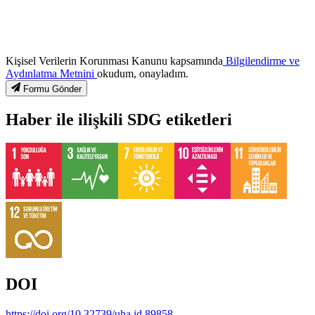
Kişisel Verilerin Korunması Kanunu kapsamında
Bilgilendirme ve
Aydınlatma Metnini
okudum, onayladım.
Formu Gönder
Haber ile ilişkili SDG etiketleri
DOI
https://doi.org/10.32739/uha.id.89858