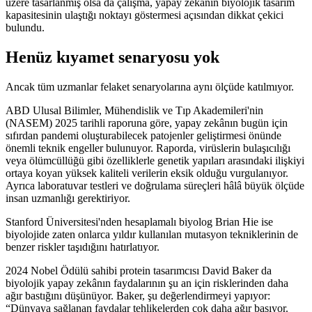
üzere tasarlanmış olsa da çalışma, yapay zekânın biyolojik tasarım
kapasitesinin ulaştığı noktayı göstermesi açısından dikkat çekici
bulundu.
Henüz kıyamet senaryosu yok
Ancak tüm uzmanlar felaket senaryolarına aynı ölçüde katılmıyor.
ABD Ulusal Bilimler, Mühendislik ve Tıp Akademileri'nin
(NASEM) 2025 tarihli raporuna göre, yapay zekânın bugün için
sıfırdan pandemi oluşturabilecek patojenler geliştirmesi önünde
önemli teknik engeller bulunuyor. Raporda, virüslerin bulaşıcılığı
veya ölümcüllüğü gibi özelliklerle genetik yapıları arasındaki ilişkiyi
ortaya koyan yüksek kaliteli verilerin eksik olduğu vurgulanıyor.
Ayrıca laboratuvar testleri ve doğrulama süreçleri hâlâ büyük ölçüde
insan uzmanlığı gerektiriyor.
Stanford Üniversitesi'nden hesaplamalı biyolog Brian Hie ise
biyolojide zaten onlarca yıldır kullanılan mutasyon tekniklerinin de
benzer riskler taşıdığını hatırlatıyor.
2024 Nobel Ödülü sahibi protein tasarımcısı David Baker da
biyolojik yapay zekânın faydalarının şu an için risklerinden daha
ağır bastığını düşünüyor. Baker, şu değerlendirmeyi yapıyor:
“Dünyaya sağlanan faydalar tehlikelerden çok daha ağır basıyor.