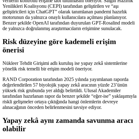
verilerin kontrollü erişime tabi tutulmasını öneriyor. Salgın Hazırlık
Yenilikleri Koalisyonu (CEPI) tarafından geliştirilen ve “aşı
geliştiricileri için ChatGPT” olarak tanımlanan pandemi hazırlık
motorunun da yalnızca onaylı kullanıcılara açılması planlanıyor.
Benzer şekilde OpenAI tarafından duyurulan GPT-Rosalind modeli
de yalnızca doğrulanmış araştırmacıların erişimine sunulacak.
Risk düzeyine göre kademeli erişim
önerisi
Nükleer Tehdit Girişimi adlı kuruluş ise yapay zekâ sistemlerine
yönelik risk temelli bir erişim modeli öneriyor.
RAND Corporation tarafından 2025 yılında yayımlanan raporda
değerlendirilen 57 biyolojik yapay zekâ aracının yüzde 23’ünün
yüksek risk grubunda yer aldığı belirtildi. Ulusal Akademiler
tarafından hazırlanan rapor da benzer şekilde “eğer-ise” yaklaşımıyla
riskli gelişmeler ortaya çıktığında hangi önlemlerin devreye
alınacağının önceden belirlenmesini tavsiye ediyor.
Yapay zekâ aynı zamanda savunma aracı
olabilir