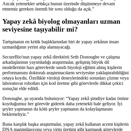
Ancak yetenekler arttıkça bunun üzerinde düşünmeye devam
etmemiz gereken önemli bir soru olduğu da açık.”
Yapay zekâ biyolog olmayanları uzman
seviyesine taşıyabilir mi?
Tartışmanın en kritik başlıklarından biri de yapay zekânın insan
uzmanlığının yerini alıp alamayacağı.
SecureBio'nun yapay zekâ direktörü Seth Donoughe ve çalışma
arkadaşlarının yayımladığı araştırmalar, gelişmiş büyük dil
modellerinin bazı görevlerde sınırlı biyoloji eğitimi almış kişilerin
performansını doktoralı araştırmacıların seviyesine yaklaştırabildiğini
ortaya koydu. Özellikle viroloji deneylerindeki sorunları çözme veya
laboratuvar robotları için kod üretme gibi görevlerde dikkat çekici
sonuçlar elde edildi.
Donoughe, şu uyarıda bulunuyor: “Yapay zekâ şimdiye kadar önüne
koyduğumuz her görevde giderek daha yetenekli hale geliyor. İyi
şeyler yapmanın da kötü şeyler yapmanın da kolaylaşmasını
beklemeliyiz.”
Buna karşılık başka araştırmalar, yapay zekâ kullanan acemi kişilerin
DNA manipülasyonu veya virüs üretimi gibi karmaşık görevlerde