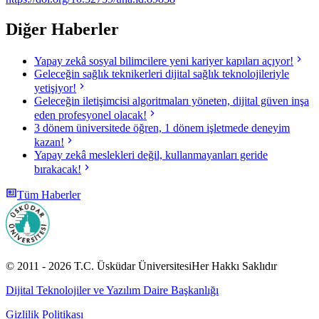
Diğer Haberler
Yapay zekâ sosyal bilimcilere yeni kariyer kapıları açıyor!
Geleceğin sağlık teknikerleri dijital sağlık teknolojileriyle
yetişiyor!
Geleceğin iletişimcisi algoritmaları yöneten, dijital güven inşa
eden profesyonel olacak!
3 dönem üniversitede öğren, 1 dönem işletmede deneyim
kazan!
Yapay zekâ meslekleri değil, kullanmayanları geride
bırakacak!
Tüm Haberler
© 2011 -
2026
T.C.
Üsküdar Üniversitesi
Her Hakkı Saklıdır
Dijital Teknolojiler ve Yazılım Daire Başkanlığı
Gizlilik Politikası