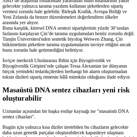
ABD’de araştırma fonlarından yararlanan bilim insanlarının yakın
gelecekte yalnızca tarama yazılımı kullanan şirketlerden sipariş
vermesi zorunlu hale gelebilir. Birleşik Krallık, Avrupa Birliği ve
Yeni Zelanda da benzer düzenlemeleri değerlendiren ülkeler
arasında yer alıyor.
Buna karşılık, küresel DNA sentezi siparişlerinin yüzde 30’undan
fazlasını karşılayan Çin’de tarama uygulamaları henüz zorunlu değil.
Tianjin Üniversitesi'nden sentetik biyolog Weiwen Zhang, Çin
hükümetinin şirketlere tarama uygulamalarını tavsiye ettiğini ancak
bunu zorunlu hale getirmediğini belirtiyor.
İsviçre merkezli Uluslararası Bilim için Biyogüvenlik ve
Biyogüvenlik Girişimi’nde çalışan Tessa Alexanian ise dünyanın
birçok yerindeki tedarikçilerden herhangi bir alarm oluşturmadan
toksin dizileri sipariş etmenin hâlâ mümkün olduğunu ifade ediyor.
Masaüstü DNA sentez cihazları yeni risk
oluşturabilir
Uzmanlar açısından bir başka endişe kaynağı ise "masaüstü DNA
sentez cihazları".
Bugün için yalnızca kısa diziler üretebilen bu cihazların gelecekte
daha uzun genetik parçalar oluşturabilecek kapasiteye ulaşması