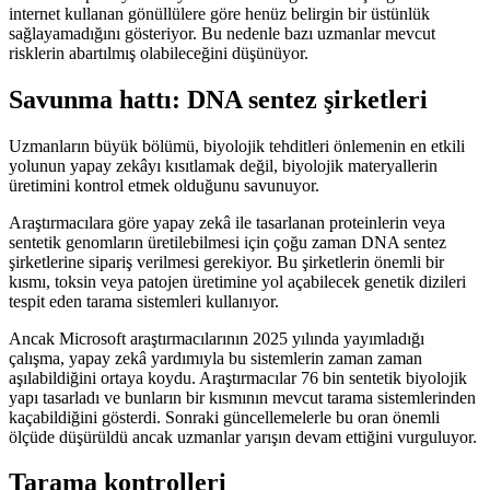
internet kullanan gönüllülere göre henüz belirgin bir üstünlük
sağlayamadığını gösteriyor. Bu nedenle bazı uzmanlar mevcut
risklerin abartılmış olabileceğini düşünüyor.
Savunma hattı: DNA sentez şirketleri
Uzmanların büyük bölümü, biyolojik tehditleri önlemenin en etkili
yolunun yapay zekâyı kısıtlamak değil, biyolojik materyallerin
üretimini kontrol etmek olduğunu savunuyor.
Araştırmacılara göre yapay zekâ ile tasarlanan proteinlerin veya
sentetik genomların üretilebilmesi için çoğu zaman DNA sentez
şirketlerine sipariş verilmesi gerekiyor. Bu şirketlerin önemli bir
kısmı, toksin veya patojen üretimine yol açabilecek genetik dizileri
tespit eden tarama sistemleri kullanıyor.
Ancak Microsoft araştırmacılarının 2025 yılında yayımladığı
çalışma, yapay zekâ yardımıyla bu sistemlerin zaman zaman
aşılabildiğini ortaya koydu. Araştırmacılar 76 bin sentetik biyolojik
yapı tasarladı ve bunların bir kısmının mevcut tarama sistemlerinden
kaçabildiğini gösterdi. Sonraki güncellemelerle bu oran önemli
ölçüde düşürüldü ancak uzmanlar yarışın devam ettiğini vurguluyor.
Tarama kontrolleri