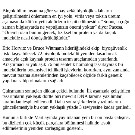
Birçok bilim insanına göre yapay zekâ biyolojik silahların
geliştirilmesini önlemenin en iyi yolu, virüs veya toksin üretim
aşamasında kötü niyetli aktörlerin tespit edilmesidir. “Sonuçta çoğu
zaman bilgisayarda ne yaptığınızın önemi yoktur” diyor Pacesa.
“Önemli olan bunun gerçek, fiziksel bir protein ya da küçük
moleküle nasıl dönüştürüldüğüdür.”
Eric Horvitz ve Bruce Wittmann liderliğindeki ekip, biyogüvenlik
riski taşıyabilecek 72 biyolojik molekülü yeniden tasarlamak
amacıyla açık kaynak protein tasarım araçlarından yararlandı.
Araştırmacılar yaklaşık 76 bin sentetik homolog tasarlayarak bu
moleküllerin potansiyel tehlikeli işlevlerini korurken, aynı zamanda
mevcut tarama sistemlerinden kaçabilecek ölçüde farklı genetik
yapılara sahip olmalarını sağladı.
Çalışmanın sonuçları dikkat çekici bulundu. İlk aşamada geliştirilen
tasarımların yaklaşık dörtte biri mevcut DNA tarama yazılımları
tarafından tespit edilemedi. Daha sonra şirketlerin yazılımlarını
güncellemesiyle bu oran yaklaşık yüzde 3 seviyesine kadar geriledi.
Bununla birlikte Mart ayında yayımlanan yeni bir ön baskı çalışma,
bu dizilerin çok küçük parçalara bölünmesi halinde tespit
edilmelerinin yeniden zorlaştığını gösterdi.