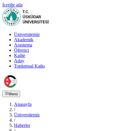
İçeriğe atla
Üniversitemiz
Akademik
Araştırma
Öğrenci
Kalite
Aday
Toplumsal Katkı
Menü
Anasayfa
/
Üniversitemiz
/
Haberler
/