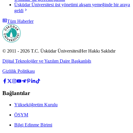
Üsküdar Üniversitesi üst yönetimi akşam yemeğinde bir araya
geldi
Tüm Haberler
© 2011 -
2026
T.C.
Üsküdar Üniversitesi
Her Hakkı Saklıdır
Dijital Teknolojiler ve Yazılım Daire Başkanlığı
Gizlilik Politikası
Bağlantılar
Yükseköğretim Kurulu
ÖSYM
Bilgi Edinme Birimi