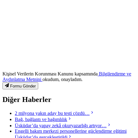
Kişisel Verilerin Korunması Kanunu kapsamında
Bilgilendirme ve
Aydınlatma Metnini
okudum, onayladım.
Formu Gönder
Diğer Haberler
2 milyona yakın aday bu testi çözdü…
Bağ, bağlantı ve bağımlılık
Üsküdar’da yapay zekâ okuryazarlığı artıyor…
Engelli bakım merkezi personellerine güçlendirme eğitimi
Üsküdar’da gerçekleştirildi