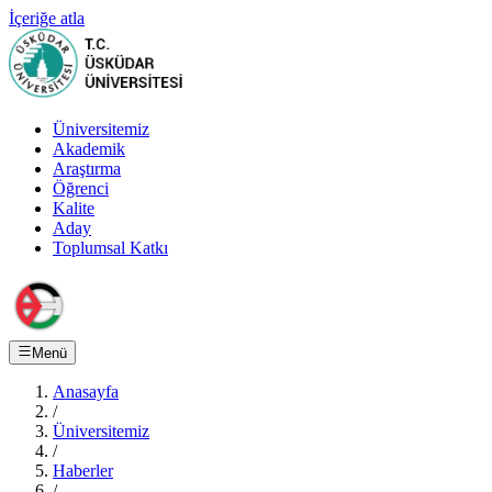
İçeriğe atla
Üniversitemiz
Akademik
Araştırma
Öğrenci
Kalite
Aday
Toplumsal Katkı
Menü
Anasayfa
/
Üniversitemiz
/
Haberler
/