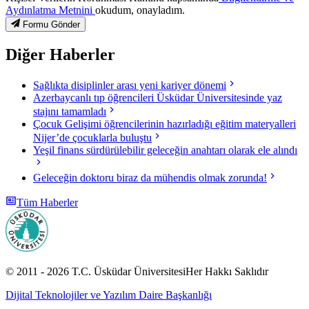
Aydınlatma Metnini
okudum, onayladım.
Formu Gönder
Diğer Haberler
Sağlıkta disiplinler arası yeni kariyer dönemi
Azerbaycanlı tıp öğrencileri Üsküdar Üniversitesinde yaz
stajını tamamladı
Çocuk Gelişimi öğrencilerinin hazırladığı eğitim materyalleri
Nijer’de çocuklarla buluştu
Yeşil finans sürdürülebilir geleceğin anahtarı olarak ele alındı
Geleceğin doktoru biraz da mühendis olmak zorunda!
Tüm Haberler
© 2011 -
2026
T.C.
Üsküdar Üniversitesi
Her Hakkı Saklıdır
Dijital Teknolojiler ve Yazılım Daire Başkanlığı