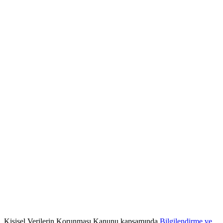
Kişisel Verilerin Korunması Kanunu kapsamında
Bilgilendirme ve