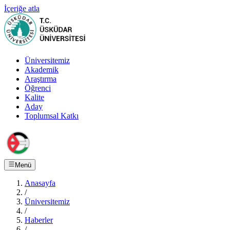
İçeriğe atla
Üniversitemiz
Akademik
Araştırma
Öğrenci
Kalite
Aday
Toplumsal Katkı
Menü
Anasayfa
/
Üniversitemiz
/
Haberler
/