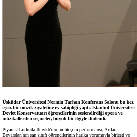
Üsküdar Üniversitesi Nermin Tarhan Konferans Salonu bu kez
eşsiz bir müzik ziyafetine ev sahipliği yaptı. İstanbul Üniversitesi
Devlet Konservatuarı öğrencilerinin seslendirdiği opera ve
müzikallerden seçmeler, büyük bir ilgiyle dinlendi.
Piyanist Ludmila Ilinykh'nin muhteşem performansı, Ardan
Beyarslan'nın şan sınıfı öğrencilerinin harika yorumuyla birleşti ve