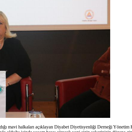
dığı mavi halkaları açıklayan Diyabet Diyetisyenliği Derneği Yönetim K