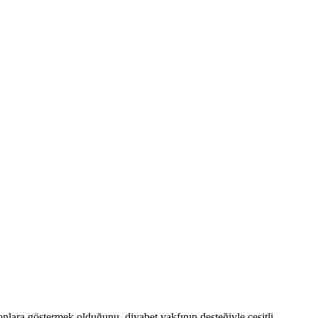
lara göstermek olduğunu, diyabet vakfının desteğiyle çeşitli