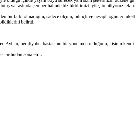
Böyle olduğu içinde yaşam boyu sürecek yani sizin şekerinizin düzene gir
 tutuş var aslında çember halinde biz birbirimizi iyileştirebiliyoruz tek 
en bir farkı olmadığını, sadece ölçülü, bilinçli ve hesaplı öğünler tüket
diklerini belirtti.
en Ayhan, her diyabet hastasının bir yönetmen olduğunu, kişinin kendi di
sı ardından sona erdi.