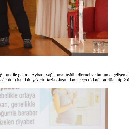
uğunu dile getiren Ayhan; yağlanma insülin direnci ve bununla gelişen
deninin kandaki şekerin fazla oluşundan ve çocuklarda görülen tip 2 d