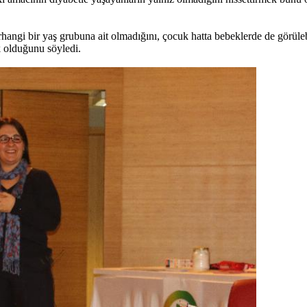
gi bir yaş grubuna ait olmadığını, çocuk hatta bebeklerde de görülebile
k olduğunu söyledi.