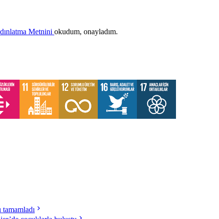
ydınlatma Metnini
okudum, onayladım.
nı tamamladı