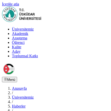
İçeriğe atla
Üniversitemiz
Akademik
Araştırma
Öğrenci
Kalite
Aday
Toplumsal Katkı
Menü
Anasayfa
/
Üniversitemiz
/
Haberler
/