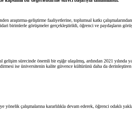
 kapsamlı bir değerlendirme süreci başarıyla tamamlandı.
en araştırma-geliştirme faaliyetlerine, toplumsal katkı çalışmalarında
ri birimlerle görüşmeler gerçekleştirildi, öğrenci ve paydaşların görüşle
gelişim sürecinde önemli bir eşiğe ulaşılmış, ardından 2021 yılında yap
si ise üniversitenin kalite güvence kültürünü daha da derinleştiren kr
meye yönelik çalışmalarına kararlılıkla devam ederek, öğrenci odaklı 