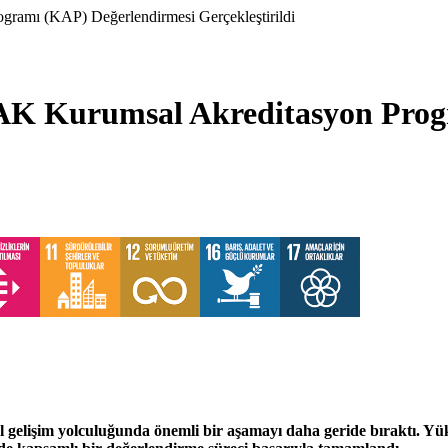
ramı (KAP) Değerlendirmesi Gerçekleştirildi
AK Kurumsal Akreditasyon Prog
sal gelişim yolculuğunda önemli bir aşamayı daha geride bıraktı.