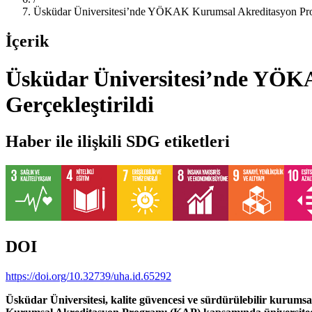
Üsküdar Üniversitesi’nde YÖKAK Kurumsal Akreditasyon Prog
İçerik
Üsküdar Üniversitesi’nde YÖK
Gerçekleştirildi
Haber ile ilişkili SDG etiketleri
DOI
https://doi.org/10.32739/uha.id.65292
Üsküdar Üniversitesi, kalite güvencesi ve sürdürülebilir kurum