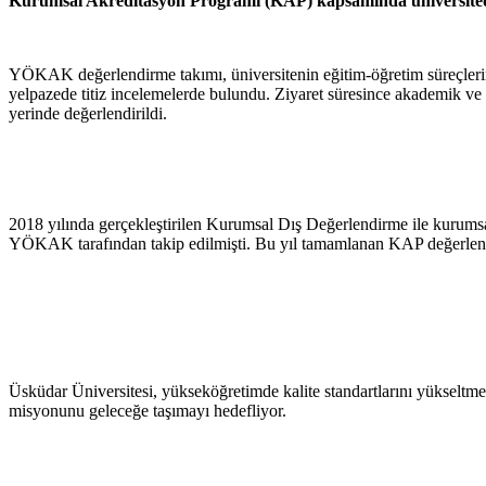
Kurumsal Akreditasyon Programı (KAP) kapsamında üniversitede
YÖKAK değerlendirme takımı, üniversitenin eğitim-öğretim süreçlerind
yelpazede titiz incelemelerde bulundu. Ziyaret süresince akademik ve ida
yerinde değerlendirildi.
2018 yılında gerçekleştirilen Kurumsal Dış Değerlendirme ile kurumsal 
YÖKAK tarafından takip edilmişti. Bu yıl tamamlanan KAP değerlendirme
Üsküdar Üniversitesi, yükseköğretimde kalite standartlarını yükselt
misyonunu geleceğe taşımayı hedefliyor.