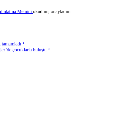
ydınlatma Metnini
okudum, onayladım.
nı tamamladı
ijer’de çocuklarla buluştu