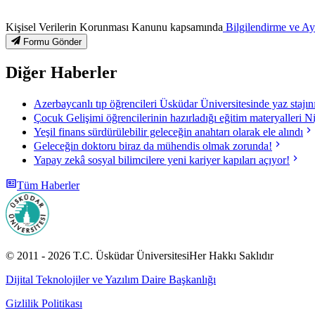
Kişisel Verilerin Korunması Kanunu kapsamında
Bilgilendirme ve A
Formu Gönder
Diğer Haberler
Azerbaycanlı tıp öğrencileri Üsküdar Üniversitesinde yaz stajı
Çocuk Gelişimi öğrencilerinin hazırladığı eğitim materyalleri N
Yeşil finans sürdürülebilir geleceğin anahtarı olarak ele alındı
Geleceğin doktoru biraz da mühendis olmak zorunda!
Yapay zekâ sosyal bilimcilere yeni kariyer kapıları açıyor!
Tüm Haberler
© 2011 -
2026
T.C.
Üsküdar Üniversitesi
Her Hakkı Saklıdır
Dijital Teknolojiler ve Yazılım Daire Başkanlığı
Gizlilik Politikası