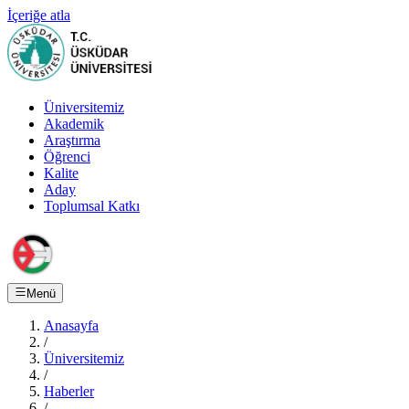
İçeriğe atla
Üniversitemiz
Akademik
Araştırma
Öğrenci
Kalite
Aday
Toplumsal Katkı
Menü
Anasayfa
/
Üniversitemiz
/
Haberler
/