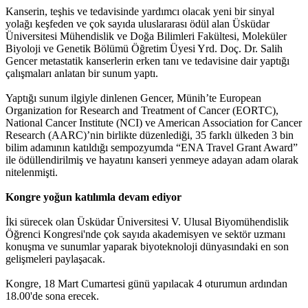
Kanserin, teşhis ve tedavisinde yardımcı olacak yeni bir sinyal
yolağı keşfeden ve çok sayıda uluslararası ödül alan Üsküdar
Üniversitesi Mühendislik ve Doğa Bilimleri Fakültesi, Moleküler
Biyoloji ve Genetik Bölümü Öğretim Üyesi Yrd. Doç. Dr. Salih
Gencer metastatik kanserlerin erken tanı ve tedavisine dair yaptığı
çalışmaları anlatan bir sunum yaptı.
Yaptığı sunum ilgiyle dinlenen Gencer, Münih’te European
Organization for Research and Treatment of Cancer (EORTC),
National Cancer Institute (NCI) ve American Association for Cancer
Research (AARC)’nin birlikte düzenlediği, 35 farklı ülkeden 3 bin
bilim adamının katıldığı sempozyumda “ENA Travel Grant Award”
ile ödüllendirilmiş ve hayatını kanseri yenmeye adayan adam olarak
nitelenmişti.
Kongre yoğun katılımla devam ediyor
İki sürecek olan Üsküdar Üniversitesi V. Ulusal Biyomühendislik
Öğrenci Kongresi'nde çok sayıda akademisyen ve sektör uzmanı
konuşma ve sunumlar yaparak biyoteknoloji dünyasındaki en son
gelişmeleri paylaşacak.
Kongre, 18 Mart Cumartesi günü yapılacak 4 oturumun ardından
18.00'de sona erecek.