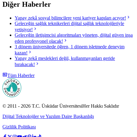
Diğer Haberler
Yapay zekâ sosyal bilimcilere yeni kariyer kapıları açıyor!
Geleceğin sağlık teknikerleri dijital sağlık teknolojileriyle
yetişiyor!
Geleceğin iletişimcisi algoritmaları yöneten, dijital güven inşa
eden profesyonel olacak!
3 dönem üniversitede öğren, 1 dönem işletmede deneyim
kazan!
Yapay zekâ meslekleri değil, kullanmayanları geride
bırakacak!
Tüm Haberler
© 2011 -
2026
T.C.
Üsküdar Üniversitesi
Her Hakkı Saklıdır
Dijital Teknolojiler ve Yazılım Daire Başkanlığı
Gizlilik Politikası