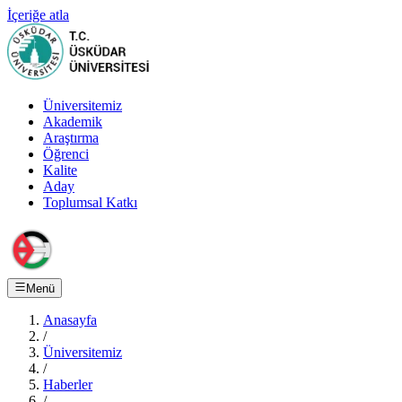
İçeriğe atla
Üniversitemiz
Akademik
Araştırma
Öğrenci
Kalite
Aday
Toplumsal Katkı
Menü
Anasayfa
/
Üniversitemiz
/
Haberler
/