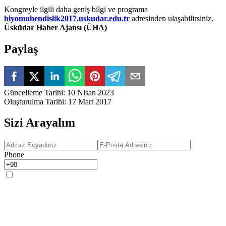
Kongreyle ilgili daha geniş bilgi ve programa
biyomuhendislik2017.uskudar.edu.tr
adresinden ulaşabilirsiniz.
Üsküdar Haber Ajansı (ÜHA)
Paylaş
Güncelleme Tarihi
:
10 Nisan 2023
Oluşturulma Tarihi
:
17 Mart 2017
Sizi Arayalım
Phone