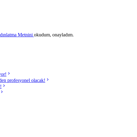
ydınlatma Metnini
okudum, onayladım.
yor!
 eden profesyonel olacak!
!