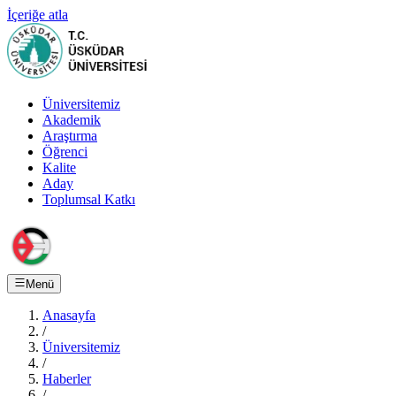
İçeriğe atla
Üniversitemiz
Akademik
Araştırma
Öğrenci
Kalite
Aday
Toplumsal Katkı
Menü
Anasayfa
/
Üniversitemiz
/
Haberler
/