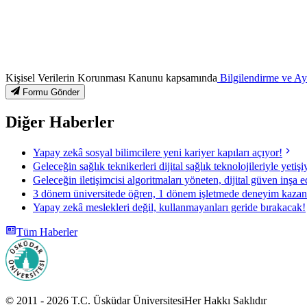
Kişisel Verilerin Korunması Kanunu kapsamında
Bilgilendirme ve A
Formu Gönder
Diğer Haberler
Yapay zekâ sosyal bilimcilere yeni kariyer kapıları açıyor!
Geleceğin sağlık teknikerleri dijital sağlık teknolojileriyle yetişi
Geleceğin iletişimcisi algoritmaları yöneten, dijital güven inşa
3 dönem üniversitede öğren, 1 dönem işletmede deneyim kazan
Yapay zekâ meslekleri değil, kullanmayanları geride bırakacak!
Tüm Haberler
© 2011 -
2026
T.C.
Üsküdar Üniversitesi
Her Hakkı Saklıdır