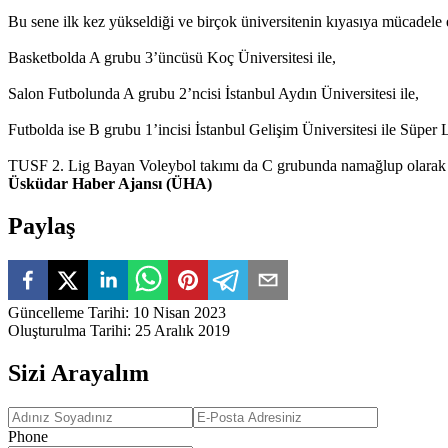
Bu sene ilk kez yükseldiği ve birçok üniversitenin kıyasıya mücadele 
Basketbolda A grubu 3’üncüsü Koç Üniversitesi ile,
Salon Futbolunda A grubu 2’ncisi İstanbul Aydın Üniversitesi ile,
Futbolda ise B grubu 1’incisi İstanbul Gelişim Üniversitesi ile Süper 
TUSF 2. Lig Bayan Voleybol takımı da C grubunda namağlup olarak 1. 
Üsküdar Haber Ajansı (ÜHA)
Paylaş
Güncelleme Tarihi
:
10 Nisan 2023
Oluşturulma Tarihi
:
25 Aralık 2019
Sizi Arayalım
Phone