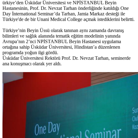
ürkiye’den Üsküdar Üniversitesi ve NPİSTANBUL Beyin
Hastanesinin, Prof. Dr. Nevzat Tarhan önderliğinde katıldığı One
Day İnternational Seminar’da Tarhan, Jamia Markaz desteği ile
Türkiye'de de bir Unani Medical College açmak istediklerini belirtti.
Türkiye’nin Beyin Üssü olarak tanınan aynı zamanda davranış
bilimleri ve sağlık alanında tematik eğitim modelinin yanında
Avrupa’nın 2’nci NPİSTANBUL Beyin Hastanesi uygulama
ortağına sahip Üsküdar Üniversitesi, Hindistan’a düzenlenen
programda yoğun ilgi gördü.
Üsküdar Üniversitesi Rektörü Prof. Dr. Nevzat Tarhan, seminerde
ana konuşmacı olarak yer aldı.