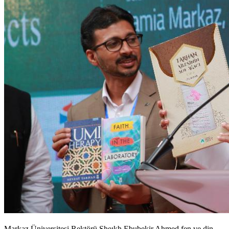
Markaz Üniversitesi Rektörü Sheıkh Ebubekir Ahmed fen ve din