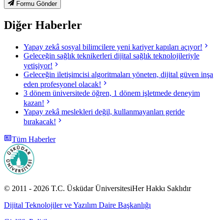
Formu Gönder
Diğer Haberler
Yapay zekâ sosyal bilimcilere yeni kariyer kapıları açıyor!
Geleceğin sağlık teknikerleri dijital sağlık teknolojileriyle
yetişiyor!
Geleceğin iletişimcisi algoritmaları yöneten, dijital güven inşa
eden profesyonel olacak!
3 dönem üniversitede öğren, 1 dönem işletmede deneyim
kazan!
Yapay zekâ meslekleri değil, kullanmayanları geride
bırakacak!
Tüm Haberler
© 2011 -
2026
T.C.
Üsküdar Üniversitesi
Her Hakkı Saklıdır
Dijital Teknolojiler ve Yazılım Daire Başkanlığı