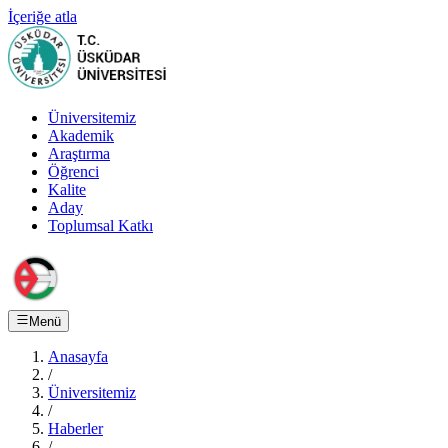
İçeriğe atla
Üniversitemiz
Akademik
Araştırma
Öğrenci
Kalite
Aday
Toplumsal Katkı
Menü
Anasayfa
/
Üniversitemiz
/
Haberler
/