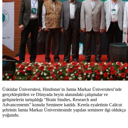
Üsküdar Üniversitesi, Hindistan’ın Jamia Markaz Üniversitesi’nde
gerçekleştirilen ve Dünyada beyin alanındaki çalışmalar ve
gelişmelerin tartışıldığı “Brain Studies, Research and
Advancements” konulu Seminere katıldı. Kerela eyaletinin Calicut
şehrinin Jamia Markaz Üniversitesinde yapılan seminere ilgi oldukça
yoğundu.