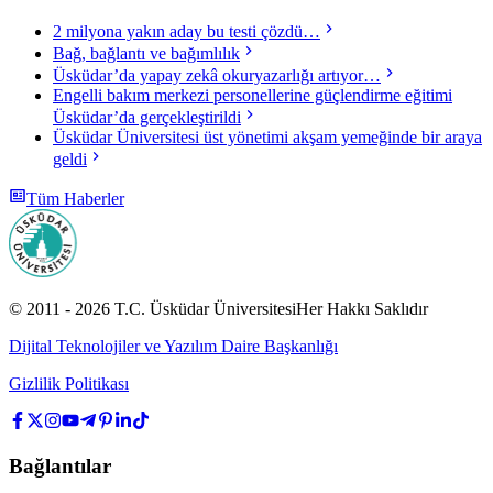
2 milyona yakın aday bu testi çözdü…
Bağ, bağlantı ve bağımlılık
Üsküdar’da yapay zekâ okuryazarlığı artıyor…
Engelli bakım merkezi personellerine güçlendirme eğitimi
Üsküdar’da gerçekleştirildi
Üsküdar Üniversitesi üst yönetimi akşam yemeğinde bir araya
geldi
Tüm Haberler
© 2011 -
2026
T.C.
Üsküdar Üniversitesi
Her Hakkı Saklıdır
Dijital Teknolojiler ve Yazılım Daire Başkanlığı
Gizlilik Politikası
Bağlantılar