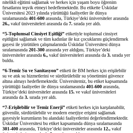
nitelikli eğitimi sağlamak ve herkes için yaşam boyu öğrenim
fırsatlarını teşvik etmeyi hedeflemektedir. Bu etikette Üsküdar
Üniversitesi 2023 yılında yürüttüğü faaliyetler ile dünya
sıralamasında
401-600
arasında, Türkiye’deki üniversiteler arasında
26.,
vakıf üniversiteleri arasında da
7.
sırada yer aldı.
“5-Toplumsal Cinsiyet Eşitliği”
etiketiyle toplumsal cinsiyet
eşitliğini sağlamak ve tüm kadınlar ile kız çocuklarını güçlendirmek
gayesi ile yürütülen çalışmalarında Üsküdar Üniversitesi dünya
sıralamasında
201-300
arasında yer aldığını, Türkiye’deki
üniversiteler arasında
6.,
vakıf üniversiteleri arasında da
3.
sırada yer
buldu.
“6-Temiz Su ve Sanitasyon”
etiketi ile BM herkes için erişilebilir
su ve atık su hizmetlerini ve sürdürülebilir su yönetimini güvence
altına almayı hedeflemektedir. Üniversitemiz, bu etiket kapsamında
yürüttüğü faaliyetler ile dünya sıralamasında
401-600
arasında,
Türkiye’deki üniversiteler arasında
15.
ve vakıf üniversiteleri
arasında da
3.
sırada yer aldı.
“7-Erişilebilir ve Temiz Enerji”
etiketi herkes için karşılanabilir,
güvenilir, sürdürülebilir ve modern enerjiye erişimi sağlamak
gayesiyle kurumların bu alandaki faaliyetlerini değerlendirmektedir.
Üsküdar Üniversitesi bu etiket kapsamında dünya sıralamasında
301-400
arasında, Türkiye’deki üniversiteler arasında
12.,
vakıf