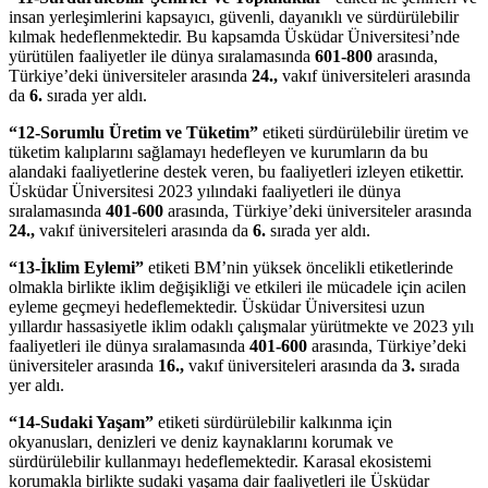
insan yerleşimlerini kapsayıcı, güvenli, dayanıklı ve sürdürülebilir
kılmak hedeflenmektedir. Bu kapsamda Üsküdar Üniversitesi’nde
yürütülen faaliyetler ile dünya sıralamasında
601-800
arasında,
Türkiye’deki üniversiteler arasında
24.,
vakıf üniversiteleri arasında
da
6.
sırada yer aldı.
“12-Sorumlu Üretim ve Tüketim”
etiketi sürdürülebilir üretim ve
tüketim kalıplarını sağlamayı hedefleyen ve kurumların da bu
alandaki faaliyetlerine destek veren, bu faaliyetleri izleyen etikettir.
Üsküdar Üniversitesi 2023 yılındaki faaliyetleri ile dünya
sıralamasında
401-600
arasında, Türkiye’deki üniversiteler arasında
24.,
vakıf üniversiteleri arasında da
6.
sırada yer aldı.
“13-İklim Eylemi”
etiketi BM’nin yüksek öncelikli etiketlerinde
olmakla birlikte iklim değişikliği ve etkileri ile mücadele için acilen
eyleme geçmeyi hedeflemektedir. Üsküdar Üniversitesi uzun
yıllardır hassasiyetle iklim odaklı çalışmalar yürütmekte ve 2023 yılı
faaliyetleri ile dünya sıralamasında
401-600
arasında, Türkiye’deki
üniversiteler arasında
16.,
vakıf üniversiteleri arasında da
3.
sırada
yer aldı.
“14-Sudaki Yaşam”
etiketi sürdürülebilir kalkınma için
okyanusları, denizleri ve deniz kaynaklarını korumak ve
sürdürülebilir kullanmayı hedeflemektedir. Karasal ekosistemi
korumakla birlikte sudaki yaşama dair faaliyetleri ile Üsküdar