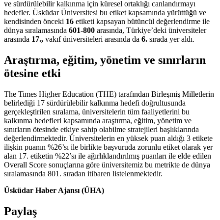
ve sürdürülebilir kalkınma için küresel ortaklığı canlandırmayı
hedefler. Üsküdar Üniversitesi bu etiket kapsamında yürüttüğü ve
kendisinden önceki
16
etiketi kapsayan bütüncül değerlendirme ile
dünya sıralamasında
601-800
arasında, Türkiye’deki üniversiteler
arasında
17.,
vakıf üniversiteleri arasında da
6.
sırada yer aldı.
Araştırma, eğitim, yönetim ve sınırların
ötesine etki
The Times Higher Education (THE) tarafından Birleşmiş Milletlerin
belirlediği 17 sürdürülebilir kalkınma hedefi doğrultusunda
gerçekleştirilen sıralama, üniversitelerin tüm faaliyetlerini bu
kalkınma hedefleri kapsamında araştırma, eğitim, yönetim ve
sınırların ötesinde etkiye sahip olabilme stratejileri başlıklarında
değerlendirmektedir. Üniversitelerin en yüksek puan aldığı 3 etikete
ilişkin puanın %26’sı ile birlikte başvuruda zorunlu etiket olarak yer
alan 17. etiketin %22’sı ile ağırlıklandırılmış puanları ile elde edilen
Overall Score sonuçlarına göre üniversitemiz bu metrikte de dünya
sıralamasında 801. sıradan itibaren listelenmektedir.
Üsküdar Haber Ajansı (ÜHA)
Paylaş