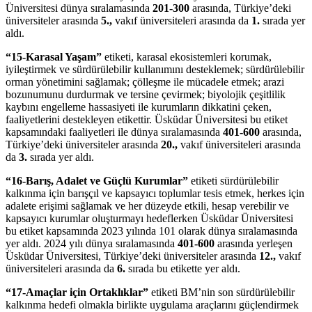
Üniversitesi dünya sıralamasında
201-300
arasında, Türkiye’deki
üniversiteler arasında
5.,
vakıf üniversiteleri arasında da
1.
sırada yer
aldı.
“15-Karasal Yaşam”
etiketi, karasal ekosistemleri korumak,
iyileştirmek ve sürdürülebilir kullanımını desteklemek; sürdürülebilir
orman yönetimini sağlamak; çölleşme ile mücadele etmek; arazi
bozunumunu durdurmak ve tersine çevirmek; biyolojik çeşitlilik
kaybını engelleme hassasiyeti ile kurumların dikkatini çeken,
faaliyetlerini destekleyen etikettir. Üsküdar Üniversitesi bu etiket
kapsamındaki faaliyetleri ile dünya sıralamasında
401-600
arasında,
Türkiye’deki üniversiteler arasında
20.,
vakıf üniversiteleri arasında
da
3.
sırada yer aldı.
“16-Barış, Adalet ve Güçlü Kurumlar”
etiketi sürdürülebilir
kalkınma için barışçıl ve kapsayıcı toplumlar tesis etmek, herkes için
adalete erişimi sağlamak ve her düzeyde etkili, hesap verebilir ve
kapsayıcı kurumlar oluşturmayı hedeflerken Üsküdar Üniversitesi
bu etiket kapsamında 2023 yılında 101 olarak dünya sıralamasında
yer aldı. 2024 yılı dünya sıralamasında
401-600
arasında yerleşen
Üsküdar Üniversitesi, Türkiye’deki üniversiteler arasında
12.,
vakıf
üniversiteleri arasında da
6.
sırada bu etikette yer aldı.
“17-Amaçlar için Ortaklıklar”
etiketi BM’nin son sürdürülebilir
kalkınma hedefi olmakla birlikte uygulama araçlarını güçlendirmek