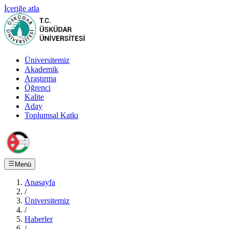
İçeriğe atla
Üniversitemiz
Akademik
Araştırma
Öğrenci
Kalite
Aday
Toplumsal Katkı
Menü
Anasayfa
/
Üniversitemiz
/
Haberler
/