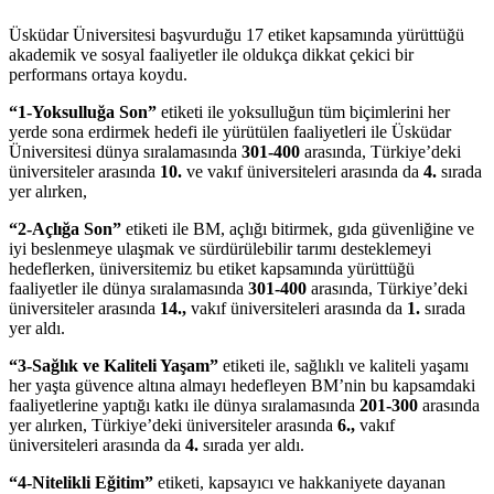
Üsküdar Üniversitesi başvurduğu 17 etiket kapsamında yürüttüğü
akademik ve sosyal faaliyetler ile oldukça dikkat çekici bir
performans ortaya koydu.
“1-Yoksulluğa Son”
etiketi ile yoksulluğun tüm biçimlerini her
yerde sona erdirmek hedefi ile yürütülen faaliyetleri ile Üsküdar
Üniversitesi dünya sıralamasında
301-400
arasında, Türkiye’deki
üniversiteler arasında
10.
ve vakıf üniversiteleri arasında da
4.
sırada
yer alırken,
“2-Açlığa Son”
etiketi ile BM, açlığı bitirmek, gıda güvenliğine ve
iyi beslenmeye ulaşmak ve sürdürülebilir tarımı desteklemeyi
hedeflerken, üniversitemiz bu etiket kapsamında yürüttüğü
faaliyetler ile dünya sıralamasında
301-400
arasında, Türkiye’deki
üniversiteler arasında
14.,
vakıf üniversiteleri arasında da
1.
sırada
yer aldı.
“3-Sağlık ve Kaliteli Yaşam”
etiketi ile, sağlıklı ve kaliteli yaşamı
her yaşta güvence altına almayı hedefleyen BM’nin bu kapsamdaki
faaliyetlerine yaptığı katkı ile dünya sıralamasında
201-300
arasında
yer alırken, Türkiye’deki üniversiteler arasında
6.,
vakıf
üniversiteleri arasında da
4.
sırada yer aldı.
“4-Nitelikli Eğitim”
etiketi, kapsayıcı ve hakkaniyete dayanan