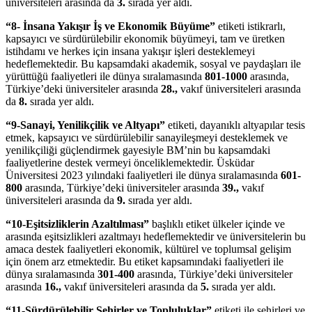
üniversiteleri arasında da
3.
sırada yer aldı.
“8- İnsana Yakışır İş ve Ekonomik Büyüme”
etiketi istikrarlı,
kapsayıcı ve sürdürülebilir ekonomik büyümeyi, tam ve üretken
istihdamı ve herkes için insana yakışır işleri desteklemeyi
hedeflemektedir. Bu kapsamdaki akademik, sosyal ve paydaşları ile
yürüttüğü faaliyetleri ile dünya sıralamasında
801-1000
arasında,
Türkiye’deki üniversiteler arasında
28.,
vakıf üniversiteleri arasında
da
8.
sırada yer aldı.
“9-Sanayi, Yenilikçilik ve Altyapı”
etiketi, dayanıklı altyapılar tesis
etmek, kapsayıcı ve sürdürülebilir sanayileşmeyi desteklemek ve
yenilikçiliği güçlendirmek gayesiyle BM’nin bu kapsamdaki
faaliyetlerine destek vermeyi önceliklemektedir. Üsküdar
Üniversitesi 2023 yılındaki faaliyetleri ile dünya sıralamasında
601-
800
arasında, Türkiye’deki üniversiteler arasında
39.,
vakıf
üniversiteleri arasında da
9.
sırada yer aldı.
“10-Eşitsizliklerin Azaltılması”
başlıklı etiket ülkeler içinde ve
arasında eşitsizlikleri azaltmayı hedeflemektedir ve üniversitelerin bu
amaca destek faaliyetleri ekonomik, kültürel ve toplumsal gelişim
için önem arz etmektedir. Bu etiket kapsamındaki faaliyetleri ile
dünya sıralamasında
301-400
arasında, Türkiye’deki üniversiteler
arasında
16.,
vakıf üniversiteleri arasında da
5.
sırada yer aldı.
“11-Sürdürülebilir Şehirler ve Topluluklar”
etiketi ile şehirleri ve