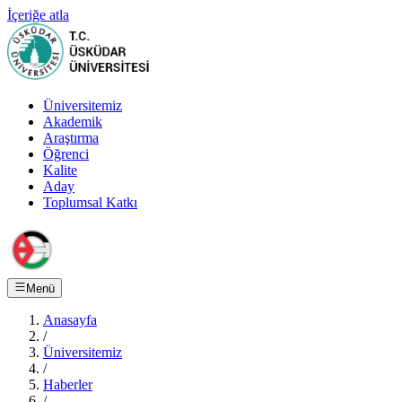
İçeriğe atla
Üniversitemiz
Akademik
Araştırma
Öğrenci
Kalite
Aday
Toplumsal Katkı
Menü
Anasayfa
/
Üniversitemiz
/
Haberler
/