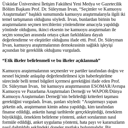
Üsküdar Üniversitesi İletişim Fakültesi Yeni Medya ve Gazetecilik
Bölüm Başkanı Prof. Dr. Süleyman İrvan, “Seçimler ve Kamuoyu
Araştırmaları” başlıklı sunumunda kamuoyu araştırmalarıyla ilgili iki
temel tartışmanın olduğunu söyledi. İrvan, bunlardan birinin bu
araştırmaların seçmen tercihlerini yönlendirme amacıyla yapıldığı
yönünde olduğunu, ikinci eksenin ise kamuoyu araştırmaları ile
seçim sonuçları arasında ortaya çıkan farklılıklara dayalı
değerlendirme ve eleştiriler olduğunu ifade etti. Prof. Dr. Süleyman
İrvan, kamuoyu araştırmalarının demokrasinin sağlıklı işleyişi
açısından bir gereklilik olduğunu vurguladı.
“Etik ilkeler belirlenmeli ve bu ilkeler açıklanmalı”
Kamuoyu araştırmalarının seçmenler ve partiler tarafından doğru ve
nesnel biçimde anlaşılıp değerlendirilmesi için haberleştirilme
sürecinde belli temel bilgileri içermesi gerektiğini ifade eden Prof.
Dr. Süleyman İrvan, bir kamuoyu araştırmasının ESOMAR/Avrupa
Kamuoyu ve Pazarlama Araştırmaları Derneği ve WAPOR/Dünya
Kamuoyu Araştırmaları Derneği’nin belirlediği kriterleri taşıması
gerektiğini vurguladı. İrvan, şunları söyledi: “Araştırmayı yapan
şirketin adı, araştırmanın kimin adına yapıldığı, kim tarafından
finanse edildiği, anketin hangi tarihlerde gerçekleştirdiği, örneklem
büyüklüğü, örneklem belirleme yöntemi, anket sorularının nasıl
formüle edildiği, anket uygulama yöntemi, hata payı ve kararsızların
nasıl dağıtıldığı şeklindeki doneler mutlaka bulunmalıdır. Bir