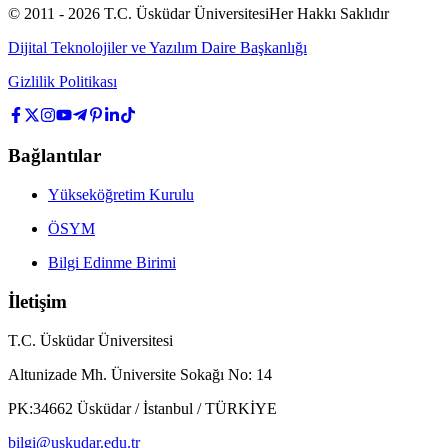
© 2011 -
2026
T.C.
Üsküdar Üniversitesi
Her Hakkı Saklıdır
Dijital Teknolojiler ve Yazılım Daire Başkanlığı
Gizlilik Politikası
Bağlantılar
Yükseköğretim Kurulu
ÖSYM
Bilgi Edinme Birimi
İletişim
T.C. Üsküdar Üniversitesi
Altunizade Mh. Üniversite Sokağı No: 14
PK:34662 Üsküdar / İstanbul / TÜRKİYE
bilgi@uskudar.edu.tr