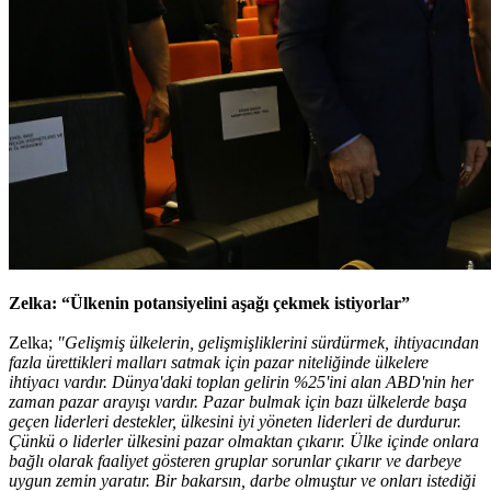
Zelka: “Ülkenin potansiyelini aşağı çekmek istiyorlar”
Zelka;
"Gelişmiş ülkelerin, gelişmişliklerini sürdürmek, ihtiyacından
fazla ürettikleri malları satmak için pazar niteliğinde ülkelere
ihtiyacı vardır. Dünya'daki toplan gelirin %25'ini alan ABD'nin her
zaman pazar arayışı vardır. Pazar bulmak için bazı ülkelerde başa
geçen liderleri destekler, ülkesini iyi yöneten liderleri de durdurur.
Çünkü o liderler ülkesini pazar olmaktan çıkarır. Ülke içinde onlara
bağlı olarak faaliyet gösteren gruplar sorunlar çıkarır ve darbeye
uygun zemin yaratır. Bir bakarsın, darbe olmuştur ve onları istediği