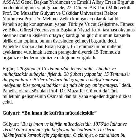
ASSAM Genel Başkan Yardımcısı ve Emekli Albay Ersan Ergür'ün
moderatörlüğünü yaptığı panele, 22. Dönem AK Parti Milletvekili
Prof. Dr. Muzaffer Gülyurt ve Üsküdar Üniversitesi Rektör
Yardımcısı Prof. Dr. Mehmet Zelka konuşmacı olarak katıldı.
Panelin açılış konuşmasını yapan Türkiye Vücut Geliştirme, Fitness
ve Bilek Güreşi Federasyonu Başkanı Niyazi Kurt, tasması okyanus
ötesine uzanan kişilerin ortaya çıkardığı bu güç durumun karşında
birlik olan toplum, bunun üstesinden gelmeyi başardı, dedi.
Panelde ilk sözü alan Ersan Ergür, 15 Temmuz'un bir milletin
ayaklarına vurulmak istenen prangadır diyerek 15 Temmuz'u
organize edenlerin içimizde olduğunu vurguladı.
Ergür;
"28 Şubat'ta 15 Temmuz'un temeli atıldı. Dindar ve
muhafazakâr subaylar fişlendi. 28 Şubat'ı yapanlar, 15 Temmuz'u
da yapanlardır. Bizler olaylara bakış açımızı değiştirmezsek,
medyanın bize pompaladıkları dışında bir şey anlayamayız."
dedi.
Panelist olarak söz alan Prof. Dr. Muzaffer Gülyurt da Türk
milletinin gelişmesinin Osmanlı'dan bu yana engellendiğine dikkat
çekti.
Gülyurt: “Bu iman ile küfrün mücadelesidir”
Gülyurt;
"Bu iş iman ve küfrün mücadelesidir. 1876'da İttihat ve
Terakki'nin kurulmasıyla başlayan bir hadisedir. Türklerin
hâkimiyetini kırmak için yapılmıştır. O zihniyet, o zamandan bu