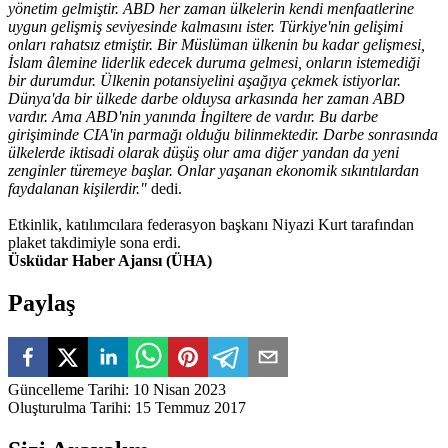
yönetim gelmiştir. ABD her zaman ülkelerin kendi menfaatlerine
uygun gelişmiş seviyesinde kalmasını ister. Türkiye'nin gelişimi
onları rahatsız etmiştir. Bir Müslüman ülkenin bu kadar gelişmesi,
İslam âlemine liderlik edecek duruma gelmesi, onların istemediği
bir durumdur. Ülkenin potansiyelini aşağıya çekmek istiyorlar.
Dünya'da bir ülkede darbe olduysa arkasında her zaman ABD
vardır. Ama ABD'nin yanında İngiltere de vardır. Bu darbe
girişiminde CIA'in parmağı olduğu bilinmektedir. Darbe sonrasında
ülkelerde iktisadi olarak düşüş olur ama diğer yandan da yeni
zenginler türemeye başlar. Onlar yaşanan ekonomik sıkıntılardan
faydalanan kişilerdir."
dedi.
Etkinlik, katılımcılara federasyon başkanı Niyazi Kurt tarafından
plaket takdimiyle sona erdi.
Üsküdar Haber Ajansı (ÜHA)
Paylaş
Güncelleme Tarihi
:
10 Nisan 2023
Oluşturulma Tarihi
:
15 Temmuz 2017