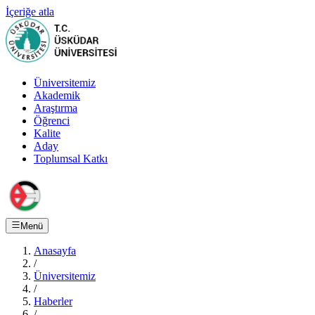
İçeriğe atla
Üniversitemiz
Akademik
Araştırma
Öğrenci
Kalite
Aday
Toplumsal Katkı
Menü
Anasayfa
/
Üniversitemiz
/
Haberler
/