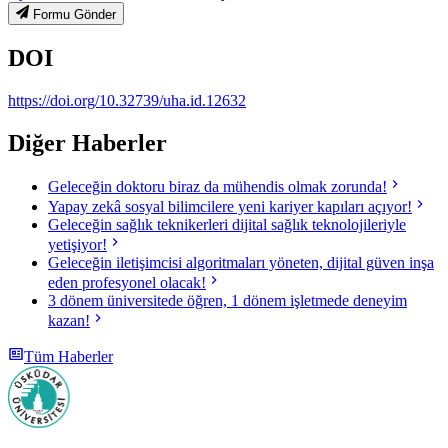
Formu Gönder
DOI
https://doi.org/10.32739/uha.id.12632
Diğer Haberler
Geleceğin doktoru biraz da mühendis olmak zorunda!
Yapay zekâ sosyal bilimcilere yeni kariyer kapıları açıyor!
Geleceğin sağlık teknikerleri dijital sağlık teknolojileriyle
yetişiyor!
Geleceğin iletişimcisi algoritmaları yöneten, dijital güven inşa
eden profesyonel olacak!
3 dönem üniversitede öğren, 1 dönem işletmede deneyim
kazan!
Tüm Haberler