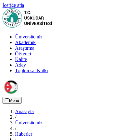
İçeriğe atla
Üniversitemiz
Akademik
Araştırma
Öğrenci
Kalite
Aday
Toplumsal Katkı
Menü
Anasayfa
/
Üniversitemiz
/
Haberler
/