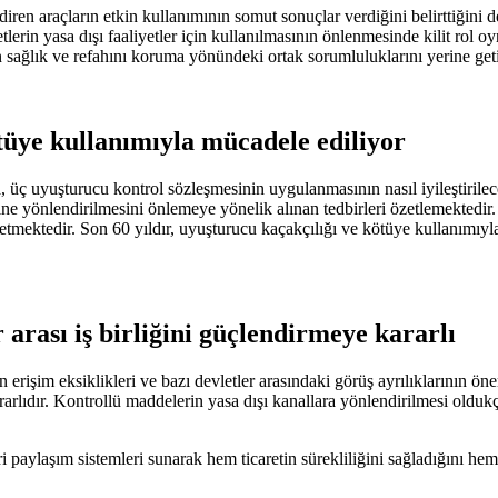
iren araçların etkin kullanımının somut sonuçlar verdiğini belirttiğini de
metlerin yasa dışı faaliyetler için kullanılmasının önlenmesinde kilit rol
ın sağlık ve refahını koruma yönündeki ortak sorumluluklarını yerine ge
ötüye kullanımıyla mücadele ediliyor
a, üç uyuşturucu kontrol sözleşmesinin uygulanmasının nasıl iyileştirilec
ne yönlendirilmesini önlemeye yönelik alınan tedbirleri özetlemektedir.
tmektedir. Son 60 yıldır, uyuşturucu kaçakçılığı ve kötüye kullanımıyla 
 arası iş birliğini güçlendirmeye kararlı
 erişim eksiklikleri ve bazı devletler arasındaki görüş ayrılıklarının 
ararlıdır. Kontrollü maddelerin yasa dışı kanallara yönlendirilmesi oldu
paylaşım sistemleri sunarak hem ticaretin sürekliliğini sağladığını hem