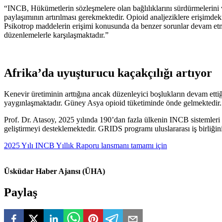
“INCB, Hükümetlerin sözleşmelere olan bağlılıklarını sürdürmelerini ve
paylaşımının artırılması gerekmektedir. Opioid analjeziklere erişimdeki 
Psikotrop maddelerin erişimi konusunda da benzer sorunlar devam etmekt
düzenlemelerle karşılaşmaktadır.”
Afrika’da uyuşturucu kaçakçılığı artıyor
Kenevir üretiminin arttığına ancak düzenleyici boşlukların devam etti
yaygınlaşmaktadır. Güney Asya opioid tüketiminde önde gelmektedir. Tıb
Prof. Dr. Atasoy, 2025 yılında 190’dan fazla ülkenin INCB sistemleri 
geliştirmeyi desteklemektedir. GRIDS programı uluslararası iş birliğin
2025 Yılı INCB Yıllık Raporu lansmanı tamamı için
Üsküdar Haber Ajansı (ÜHA)
Paylaş