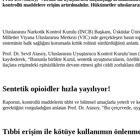
kontrollü maddelere erişim artırılmalıdır. Hükümetler uluslararası
Uluslararası Narkotik Kontrol Kurulu (INCB) Başkanı, Üsküdar Üniver
Milletler Viyana Uluslararası Merkezi (VIC) nde gerçekleşen basın to
sisteminin halk sağlığını korumada kritik rolünü sürdürdüğünü anlattı.
Prof. Dr. Sevil Atasoy, Uluslararası Uyuşturucu Kontrol Kurulu’nun (
kaydederek, “Bununla birlikte Kurul, sentetik uyuşturucuların, özellik
ilaçlara erişimdeki eşitsizliklerin devam etmesi gibi ciddi zorluklara d
Sentetik opioidler hızla yayılıyor!
Raporun, kontrollü maddelerin tıbbi ve bilimsel amaçlarla yeterli ve k
gerektiğini vurguladığını anlatan Prof. Dr. Atasoy, “Bu çerçevede, uygun
Tıbbi erişim ile kötüye kullanımın önlenmes