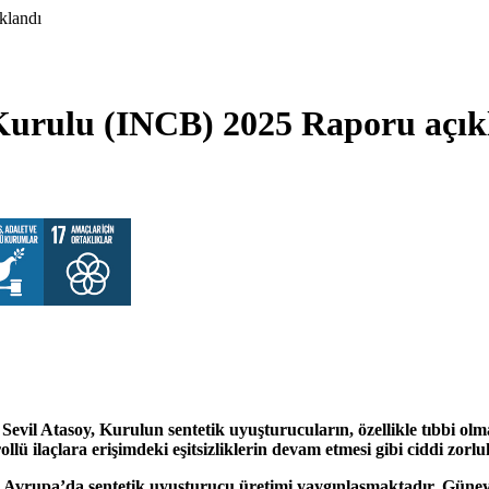
klandı
 Kurulu (INCB) 2025 Raporu açık
il Atasoy, Kurulun sentetik uyuşturucuların, özellikle tıbbi olmay
ü ilaçlara erişimdeki eşitsizliklerin devam etmesi gibi ciddi zorlu
. Avrupa’da sentetik uyuşturucu üretimi yaygınlaşmaktadır. Güney