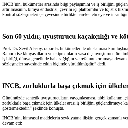
INCB’nin, hükümetler arasında bilgi paylaşımını ve iş birliğini güçlend
artırılmasının, kimya endüstrisi, çevrim içi platformlar ve lojistik hiz
kontrol sözleşmeleri çerçevesinde birlikte hareket etmeye ve insanlığ
Son 60 yıldır, uyuşturucu kaçakçılığı ve k
Prof. Dr. Sevil Atasoy, raporda, hükümetler ile uluslararası kuruluşlar
Raporu ise kimyasalların ve ekipmanların yasa dışı uyuşturucu üretimi
iş birliği, dünya genelinde halk sağlığını ve refahını korumaya devam e
sözleşmeler sayesinde etkin biçimde yürütülmüştür.” dedi.
INCB, zorluklarla başa çıkmak için ülkeler
Günümüzde sentetik uyuşturucuların yaygınlaşması, tıbbi kullanım için
zorluklarla başa çıkmak için ülkeler arası iş birliğini güçlendirmeye k
göstermektedir.” şeklinde konuştu.
INCB’nin, kimyasal maddelerin sevkiyatına ilişkin gerçek zamanlı veri 
devam etti: