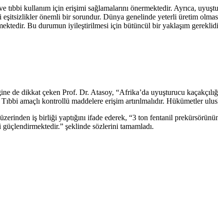
 tıbbi kullanım için erişimi sağlamalarını önermektedir. Ayrıca, uyuştur
eşitsizlikler önemli bir sorundur. Dünya genelinde yeterli üretim olmasın
edir. Bu durumun iyileştirilmesi için bütüncül bir yaklaşım gereklidir. 
ğine de dikkat çeken Prof. Dr. Atasoy, “Afrika’da uyuşturucu kaçakçılığ
bi amaçlı kontrollü maddelere erişim artırılmalıdır. Hükümetler uluslar
üzerinden iş birliği yaptığını ifade ederek, “3 ton fentanil prekürsörü
i güçlendirmektedir.” şeklinde sözlerini tamamladı.