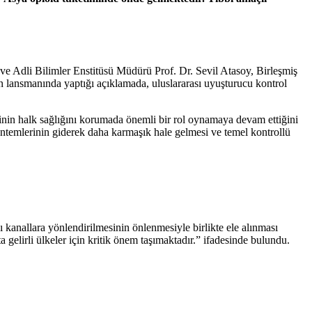
e Adli Bilimler Enstitüsü Müdürü Prof. Dr. Sevil Atasoy, Birleşmiş
n lansmanında yaptığı açıklamada, uluslararası uyuşturucu kontrol
inin halk sağlığını korumada önemli bir rol oynamaya devam ettiğini
yöntemlerinin giderek daha karmaşık hale gelmesi ve temel kontrollü
 kanallara yönlendirilmesinin önlenmesiyle birlikte ele alınması
a gelirli ülkeler için kritik önem taşımaktadır.” ifadesinde bulundu.