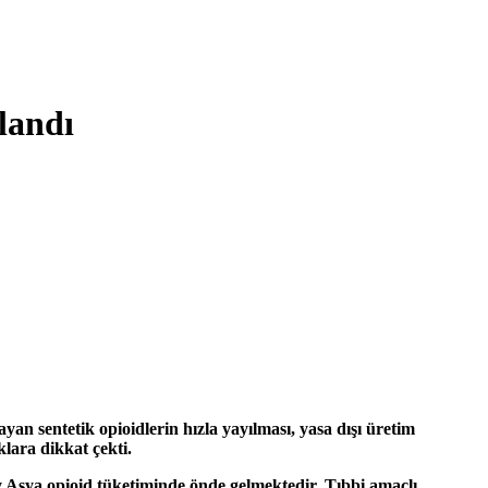
landı
an sentetik opioidlerin hızla yayılması, yasa dışı üretim
klara dikkat çekti.
 Asya opioid tüketiminde önde gelmektedir. Tıbbi amaçlı