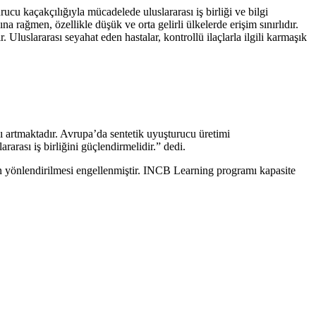
ucu kaçakçılığıyla mücadelede uluslararası iş birliği ve bilgi
a rağmen, özellikle düşük ve orta gelirli ülkelerde erişim sınırlıdır.
Uluslararası seyahat eden hastalar, kontrollü ilaçlarla ilgili karmaşık
ı artmaktadır. Avrupa’da sentetik uyuşturucu üretimi
arası iş birliğini güçlendirmelidir.” dedi.
nün yönlendirilmesi engellenmiştir. INCB Learning programı kapasite