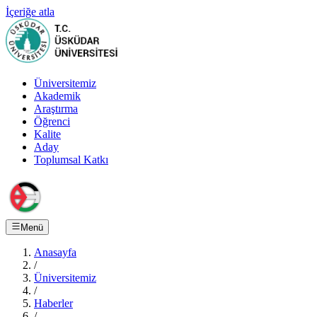
İçeriğe atla
Üniversitemiz
Akademik
Araştırma
Öğrenci
Kalite
Aday
Toplumsal Katkı
Menü
Anasayfa
/
Üniversitemiz
/
Haberler
/