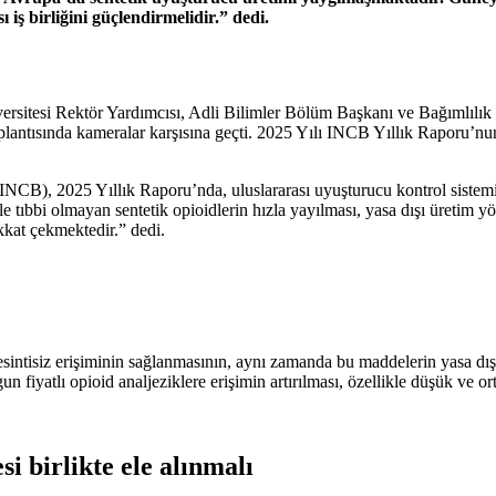
 iş birliğini güçlendirmelidir.” dedi.
sitesi Rektör Yardımcısı, Adli Bilimler Bölüm Başkanı ve Bağımlılık v
plantısında kameralar karşısına geçti. 2025 Yılı INCB Yıllık Raporu’nu
INCB), 2025 Yıllık Raporu’nda, uluslararası uyuşturucu kontrol sistem
le tıbbi olmayan sentetik opioidlerin hızla yayılması, yasa dışı üretim 
ikkat çekmektedir.” dedi.
esintisiz erişiminin sağlanmasının, aynı zamanda bu maddelerin yasa dışı
 fiyatlı opioid analjeziklere erişimin artırılması, özellikle düşük ve ort
i birlikte ele alınmalı