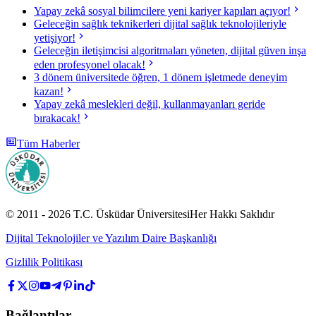
Yapay zekâ sosyal bilimcilere yeni kariyer kapıları açıyor!
Geleceğin sağlık teknikerleri dijital sağlık teknolojileriyle
yetişiyor!
Geleceğin iletişimcisi algoritmaları yöneten, dijital güven inşa
eden profesyonel olacak!
3 dönem üniversitede öğren, 1 dönem işletmede deneyim
kazan!
Yapay zekâ meslekleri değil, kullanmayanları geride
bırakacak!
Tüm Haberler
© 2011 -
2026
T.C.
Üsküdar Üniversitesi
Her Hakkı Saklıdır
Dijital Teknolojiler ve Yazılım Daire Başkanlığı
Gizlilik Politikası
Bağlantılar