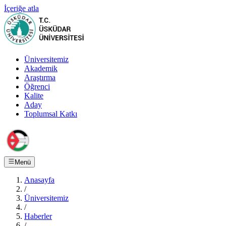
İçeriğe atla
Üniversitemiz
Akademik
Araştırma
Öğrenci
Kalite
Aday
Toplumsal Katkı
Menü
Anasayfa
/
Üniversitemiz
/
Haberler
/