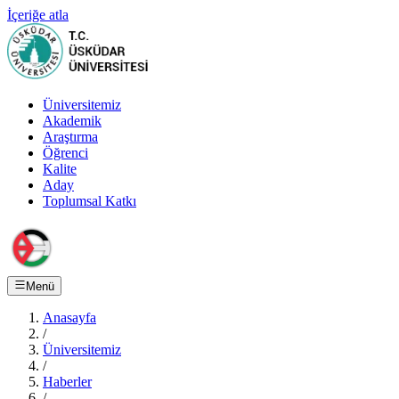
İçeriğe atla
Üniversitemiz
Akademik
Araştırma
Öğrenci
Kalite
Aday
Toplumsal Katkı
Menü
Anasayfa
/
Üniversitemiz
/
Haberler
/