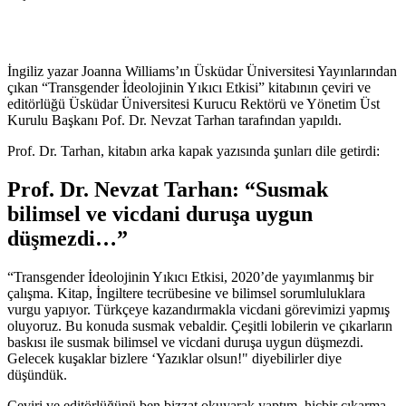
İngiliz yazar Joanna Williams’ın Üsküdar Üniversitesi Yayınlarından
çıkan “Transgender İdeolojinin Yıkıcı Etkisi” kitabının çeviri ve
editörlüğü Üsküdar Üniversitesi Kurucu Rektörü ve Yönetim Üst
Kurulu Başkanı Pof. Dr. Nevzat Tarhan tarafından yapıldı.
Prof. Dr. Tarhan, kitabın arka kapak yazısında şunları dile getirdi:
Prof. Dr. Nevzat Tarhan: “Susmak
bilimsel ve vicdani duruşa uygun
düşmezdi…”
“Transgender İdeolojinin Yıkıcı Etkisi, 2020’de yayımlanmış bir
çalışma. Kitap, İngiltere tecrübesine ve bilimsel sorumluluklara
vurgu yapıyor. Türkçeye kazandırmakla vicdani görevimizi yapmış
oluyoruz. Bu konuda susmak vebaldir. Çeşitli lobilerin ve çıkarların
baskısı ile susmak bilimsel ve vicdani duruşa uygun düşmezdi.
Gelecek kuşaklar bizlere ‘Yazıklar olsun!" diyebilirler diye
düşündük.
Çeviri ve editörlüğünü ben bizzat okuyarak yaptım, hiçbir çıkarma