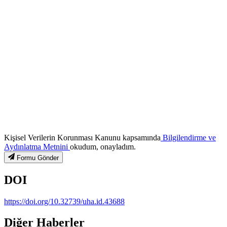
Kişisel Verilerin Korunması Kanunu kapsamında
Bilgilendirme ve
Aydınlatma Metnini
okudum, onayladım.
Formu Gönder
DOI
https://doi.org/10.32739/uha.id.43688
Diğer Haberler