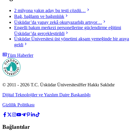
2 milyona yakın aday bu testi çözdü…
Bağ, bağlantı ve bağımlılık
Üsküdar’da yapay zekâ okuryazarlığı artıyor…
Engelli bakım merkezi personellerine güçlendirme eğitimi
Üsküdar’da gerçekleştirildi
Üsküdar Üniversitesi üst yönetimi akşam yemeğinde bir araya
geldi
Tüm Haberler
© 2011 -
2026
T.C.
Üsküdar Üniversitesi
Her Hakkı Saklıdır
Dijital Teknolojiler ve Yazılım Daire Başkanlığı
Gizlilik Politikası
Bağlantılar