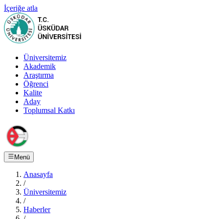
İçeriğe atla
Üniversitemiz
Akademik
Araştırma
Öğrenci
Kalite
Aday
Toplumsal Katkı
Menü
Anasayfa
/
Üniversitemiz
/
Haberler
/