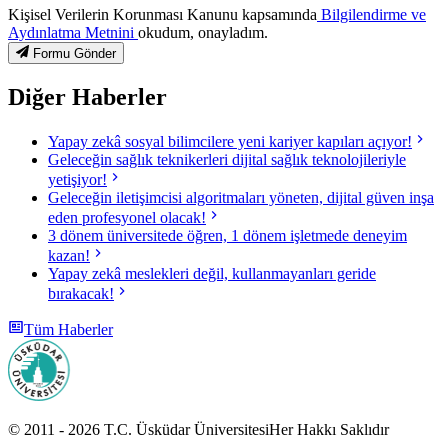
Kişisel Verilerin Korunması Kanunu kapsamında
Bilgilendirme ve
Aydınlatma Metnini
okudum, onayladım.
Formu Gönder
Diğer Haberler
Yapay zekâ sosyal bilimcilere yeni kariyer kapıları açıyor!
Geleceğin sağlık teknikerleri dijital sağlık teknolojileriyle
yetişiyor!
Geleceğin iletişimcisi algoritmaları yöneten, dijital güven inşa
eden profesyonel olacak!
3 dönem üniversitede öğren, 1 dönem işletmede deneyim
kazan!
Yapay zekâ meslekleri değil, kullanmayanları geride
bırakacak!
Tüm Haberler
© 2011 -
2026
T.C.
Üsküdar Üniversitesi
Her Hakkı Saklıdır