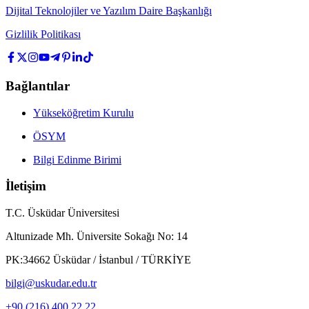
Dijital Teknolojiler ve Yazılım Daire Başkanlığı
Gizlilik Politikası
Bağlantılar
Yükseköğretim Kurulu
ÖSYM
Bilgi Edinme Birimi
İletişim
T.C. Üsküdar Üniversitesi
Altunizade Mh. Üniversite Sokağı No: 14
PK:34662 Üsküdar / İstanbul / TÜRKİYE
bilgi@uskudar.edu.tr
+90 (216) 400 22 22