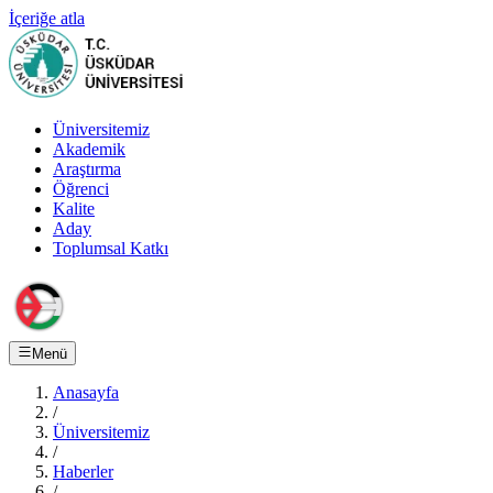
İçeriğe atla
Üniversitemiz
Akademik
Araştırma
Öğrenci
Kalite
Aday
Toplumsal Katkı
Menü
Anasayfa
/
Üniversitemiz
/
Haberler
/