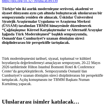
https://doi.org/10.32739/uha.id.89339
Türkiye’nin iki asırlık modernleşme serüveni, akademi ve
siyaset dünyasını aynı çatı altında buluşturacak uluslararası bir
sempozyumda yeniden ele alınacak. Üsküdar Üniversitesi
Stratejik Araştırmalar Uygulama ve Araştırma Merkezi
(ÜSSAM) tarafından TBMM himayesinde düzenlenecek
“Çağdaşlaşma: Küresel Karşılaştırmalar ve Alternatif Arayışlar
Işığında Türk Modernleşmesi” başlıklı sempozyumda,
Osmanlı’dan Cumhuriyet’e uzanan dönüşüm süreci
disiplinlerarası bir perspektifle tartışılacak.
Türk modernleşmesini tarihsel, siyasal, toplumsal ve kültürel
boyutlarıyla değerlendirmeyi amaçlayan sempozyum, 20-22 Mayıs
2026 tarihlerinde Hilton Istanbul Bomonti Hotel & Conference
Center’da gerçekleştirilecek. Sempozyumda Osmanlı’dan
Cumhuriyet’e uzanan dönüşüm süreci disiplinlerarası bir perspektifle
tartışılacak. Açılış konuşmasını ise TBMM Başkanı Numan
Kurtulmuş yapacak.
Uluslararası isimler katılacak…