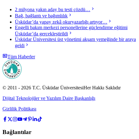
2 milyona yakın aday bu testi çözdü…
Bağ, bağlantı ve bağımlılık
Üsküdar’da yapay zekâ okuryazarlığı artıyor…
Engelli bakım merkezi personellerine güçlendirme eğitimi
Üsküdar’da gerçekleştirildi
Üsküdar Üniversitesi üst yönetimi akşam yemeğinde bir araya
geldi
Tüm Haberler
© 2011 -
2026
T.C.
Üsküdar Üniversitesi
Her Hakkı Saklıdır
Dijital Teknolojiler ve Yazılım Daire Başkanlığı
Gizlilik Politikası
Bağlantılar