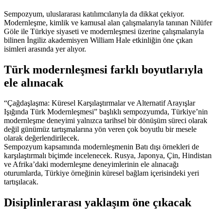
Sempozyum, uluslararası katılımcılarıyla da dikkat çekiyor.
Modernleşme, kimlik ve kamusal alan çalışmalarıyla tanınan Nilüfer
Göle ile Türkiye siyaseti ve modernleşmesi üzerine çalışmalarıyla
bilinen İngiliz akademisyen William Hale etkinliğin öne çıkan
isimleri arasında yer alıyor.
Türk modernleşmesi farklı boyutlarıyla
ele alınacak
“Çağdaşlaşma: Küresel Karşılaştırmalar ve Alternatif Arayışlar
Işığında Türk Modernleşmesi” başlıklı sempozyumda, Türkiye’nin
modernleşme deneyimi yalnızca tarihsel bir dönüşüm süreci olarak
değil günümüz tartışmalarına yön veren çok boyutlu bir mesele
olarak değerlendirilecek.
Sempozyum kapsamında modernleşmenin Batı dışı örnekleri de
karşılaştırmalı biçimde incelenecek. Rusya, Japonya, Çin, Hindistan
ve Afrika’daki modernleşme deneyimlerinin ele alınacağı
oturumlarda, Türkiye örneğinin küresel bağlam içerisindeki yeri
tartışılacak.
Disiplinlerarası yaklaşım öne çıkacak