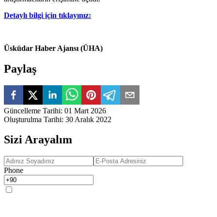
Detaylı bilgi için tıklayınız:
Üsküdar Haber Ajansı (ÜHA)
Paylaş
Güncelleme Tarihi
:
01 Mart 2026
Oluşturulma Tarihi
:
30 Aralık 2022
Sizi Arayalım
Phone