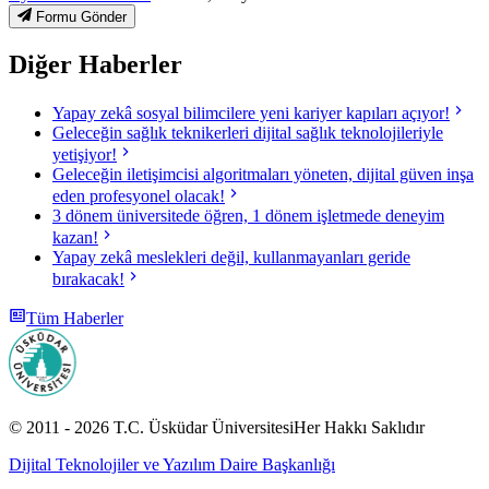
Formu Gönder
Diğer Haberler
Yapay zekâ sosyal bilimcilere yeni kariyer kapıları açıyor!
Geleceğin sağlık teknikerleri dijital sağlık teknolojileriyle
yetişiyor!
Geleceğin iletişimcisi algoritmaları yöneten, dijital güven inşa
eden profesyonel olacak!
3 dönem üniversitede öğren, 1 dönem işletmede deneyim
kazan!
Yapay zekâ meslekleri değil, kullanmayanları geride
bırakacak!
Tüm Haberler
© 2011 -
2026
T.C.
Üsküdar Üniversitesi
Her Hakkı Saklıdır
Dijital Teknolojiler ve Yazılım Daire Başkanlığı