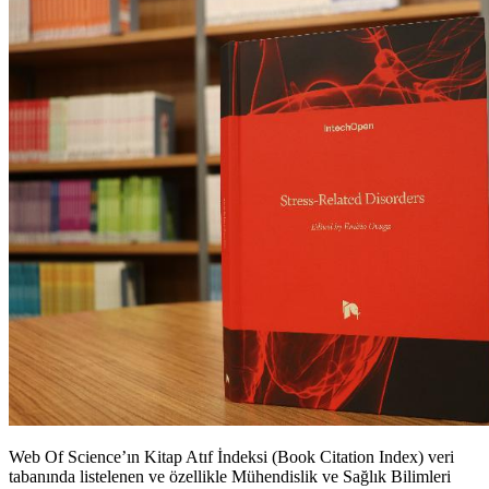
Web Of Science’ın Kitap Atıf İndeksi (Book Citation Index) veri
tabanında listelenen ve özellikle Mühendislik ve Sağlık Bilimleri