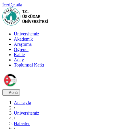
İçeriğe atla
Üniversitemiz
Akademik
Araştırma
Öğrenci
Kalite
Aday
Toplumsal Katkı
Menü
Anasayfa
/
Üniversitemiz
/
Haberler
/