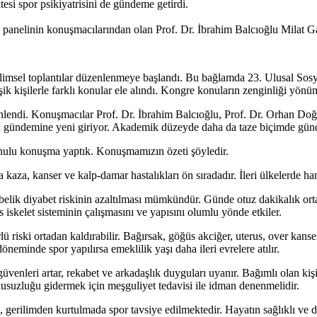
si spor psikiyatrisini de gündeme getirdi.
” panelinin konuşmacılarından olan Prof. Dr. İbrahim Balcıoğlu Milat Ga
k bilimsel toplantılar düzenlenmeye başlandı. Bu bağlamda 23. Ulusal Sos
k kişilerle farklı konular ele alındı. Kongre konuların zenginliği yönü
enlendi. Konuşmacılar Prof. Dr. İbrahim Balcıoğlu, Prof. Dr. Orhan D
n gündemine yeni giriyor. Akademik düzeyde daha da taze biçimde gün
onulu konuşma yaptık. Konuşmamızın özeti şöyledir.
 kaza, kanser ve kalp-damar hastalıkları ön sıradadır. İleri ülkelerde han
ile gebelik diyabet riskinin azaltılması mümkündür. Günde otuz dakikalık o
kas iskelet sisteminin çalışmasını ve yapısını olumlu yönde etkiler.
lü riski ortadan kaldırabilir. Bağırsak, göğüs akciğer, uterus, over kans
döneminde spor yapılırsa emeklilik yaşı daha ileri evrelere atılır.
 özgüvenleri artar, rekabet ve arkadaşlık duyguları uyanır. Bağımlı olan
uzluğu gidermek için meşguliyet tedavisi ile idman denenmelidir.
 gerilimden kurtulmada spor tavsiye edilmektedir. Hayatın sağlıklı ve de