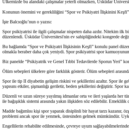
Ülkemizde bu alandaki çalışmalar yeterli olmazken, Üsküdar Üniversite
Konunun önemini ve gerekliliğini “Spor ve Psikiyatri İlişkinini Keşfi
İşte Balcıoğlu’nun o yazısı:
Spor psikiyatrisi ile ilgili çalışmalar nispeten daha azdır. Nitekim il
düzenlendi. Üsküdar Üniversitesi'nin ev sahipliğindeki kongrede değişi
Bu bağlamda “Spor ve Psikiyatri İlişkisinin Keşfi” konulu panel düz
olmakla beraber daha çok yeniydi. Spor psikiyatrisi spor kamuoyunu
Biz panelde “Psikiyatrik ve Genel Tıbbi Tedavilerde Sporun Yeri” k
Ölüm sebepleri ülkelere göre farklılık gösterir. Ölüm sebepleri arasında
Spor ile tip II diyabetin gelişim riskini ve şekillerini azaltır. Spor 
yapısını etkiler, şişmanlığı geriletir, beden şekillerini değiştirir. Spor 
Düzenli ve uzun süreye yayılmış idmanlar orta ve ileri yaşlarda her tür
ile bağışıklık sistemi arasında yakın ilişkiden söz edilebilir. Emeklilik 
Madde bağımlısı kişi spor yaparak disiplinli bir hayat tarzı kazanır,
problemi ancak spor ile yenmek, üstesinden gelmek mümkündür. Uykus
Engellilerin rehabilite edilmesinde, çevreye uyum sağlayabilmelerinde,