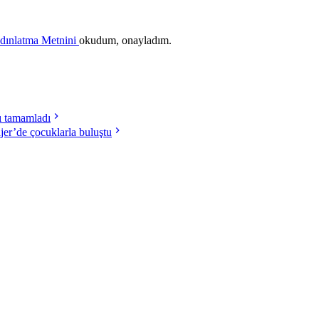
ydınlatma Metnini
okudum, onayladım.
nı tamamladı
ijer’de çocuklarla buluştu