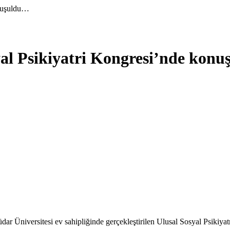
onuşuldu…
syal Psikiyatri Kongresi’nde kon
ar Üniversitesi ev sahipliğinde gerçekleştirilen Ulusal Sosyal Psikiyatri