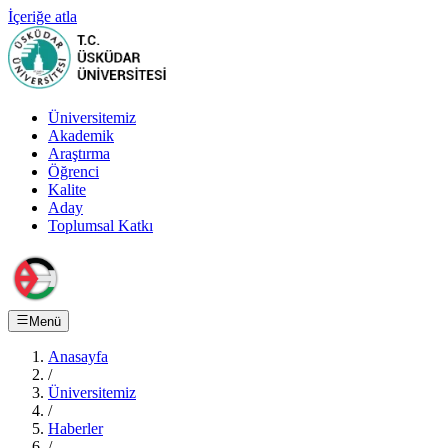
İçeriğe atla
Üniversitemiz
Akademik
Araştırma
Öğrenci
Kalite
Aday
Toplumsal Katkı
Menü
Anasayfa
/
Üniversitemiz
/
Haberler
/