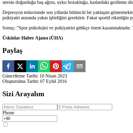
stresin doğurduğu baş ağrısı, uyku bozukluğu, kaslardaki gerilimin dü
Depresyon tedavisinde son yıllarda bütüncül bir yaklaşım göstermektedi
psikiyatri arasında yakın işbirliğini gerektirir. Fakat sportif etkinliğin
Sonuç: “Spor psikolojisi ve psikiyatrisi gittikçe önem kazanmaktadır.
Üsküdar Haber Ajansı (ÜHA)
Paylaş
Güncelleme Tarihi
:
10 Nisan 2023
Oluşturulma Tarihi
:
07 Eylül 2016
Sizi Arayalım
Phone