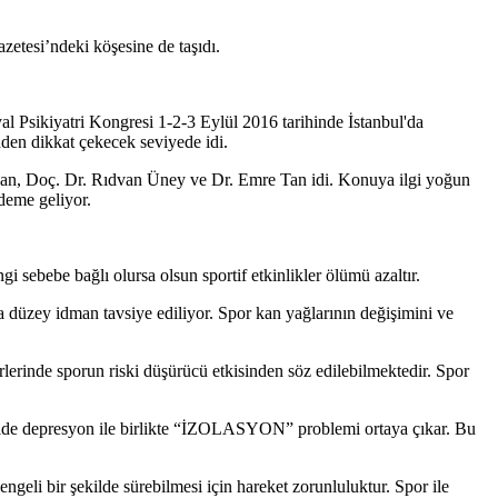
zetesi’ndeki köşesine de taşıdı.
yal Psikiyatri Kongresi 1-2-3 Eylül 2016 tarihinde İstanbul'da
nden dikkat çekecek seviyede idi.
oğan, Doç. Dr. Rıdvan Üney ve Dr. Emre Tan idi. Konuya ilgi yoğun
deme geliyor.
gi sebebe bağlı olursa olsun sportif etkinlikler ölümü azaltır.
rta düzey idman tavsiye ediliyor. Spor kan yağlarının değişimini ve
erlerinde sporun riski düşürücü etkisinden söz edilebilmektedir. Spor
 kişide depresyon ile birlikte “İZOLASYON” problemi ortaya çıkar. Bu
ngeli bir şekilde sürebilmesi için hareket zorunluluktur. Spor ile