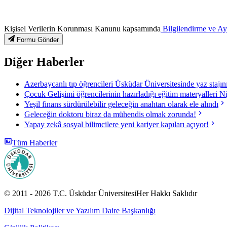
Kişisel Verilerin Korunması Kanunu kapsamında
Bilgilendirme ve A
Formu Gönder
Diğer Haberler
Azerbaycanlı tıp öğrencileri Üsküdar Üniversitesinde yaz stajı
Çocuk Gelişimi öğrencilerinin hazırladığı eğitim materyalleri N
Yeşil finans sürdürülebilir geleceğin anahtarı olarak ele alındı
Geleceğin doktoru biraz da mühendis olmak zorunda!
Yapay zekâ sosyal bilimcilere yeni kariyer kapıları açıyor!
Tüm Haberler
© 2011 -
2026
T.C.
Üsküdar Üniversitesi
Her Hakkı Saklıdır
Dijital Teknolojiler ve Yazılım Daire Başkanlığı