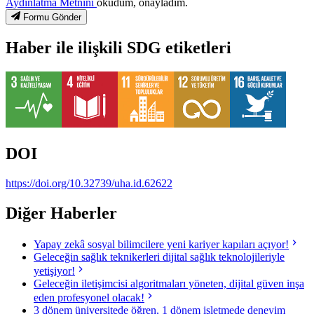
Aydınlatma Metnini
okudum, onayladım.
Formu Gönder
Haber ile ilişkili SDG etiketleri
DOI
https://doi.org/10.32739/uha.id.62622
Diğer Haberler
Yapay zekâ sosyal bilimcilere yeni kariyer kapıları açıyor!
Geleceğin sağlık teknikerleri dijital sağlık teknolojileriyle
yetişiyor!
Geleceğin iletişimcisi algoritmaları yöneten, dijital güven inşa
eden profesyonel olacak!
3 dönem üniversitede öğren, 1 dönem işletmede deneyim