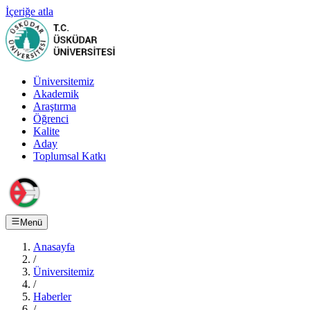
İçeriğe atla
Üniversitemiz
Akademik
Araştırma
Öğrenci
Kalite
Aday
Toplumsal Katkı
Menü
Anasayfa
/
Üniversitemiz
/
Haberler
/