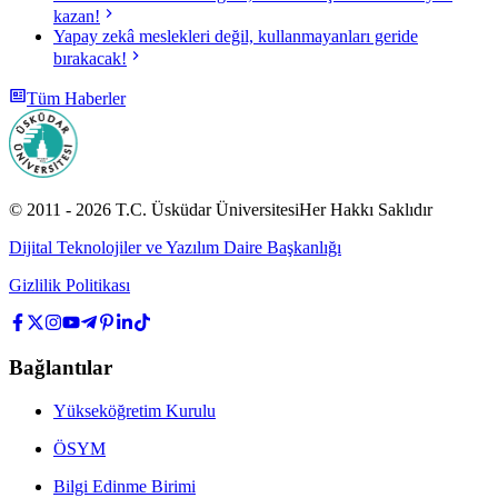
kazan!
Yapay zekâ meslekleri değil, kullanmayanları geride
bırakacak!
Tüm Haberler
© 2011 -
2026
T.C.
Üsküdar Üniversitesi
Her Hakkı Saklıdır
Dijital Teknolojiler ve Yazılım Daire Başkanlığı
Gizlilik Politikası
Bağlantılar
Yükseköğretim Kurulu
ÖSYM
Bilgi Edinme Birimi